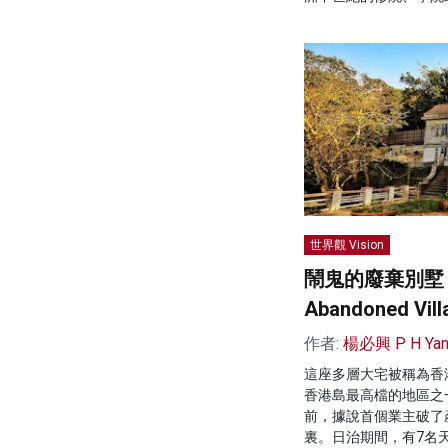
世界觀 Vision
鬧鬼的廢棄別墅 Mo
Abandoned Vill
作者:
楊必興 P H Ya
這座多層大宅被稱為香
香港島最高檔的地區之
前，據說首個業主破了
裏。日治期間，有7名