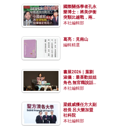
國際關係學者孔永
樂博士：將美伊衝
突類比越戰，兩者
有何異同？中國崛
本社編輯部
起能否為全球格局
發揮穩定效用？
葛亮：見南山
編輯精選
書展2026｜葉劉
淑儀：最喜歡姐姐
角色 無官職說話
包袱少
本社編輯部
梁鏡威獲任方大副
校長 呂大樂加盟
社科院
本社編輯部