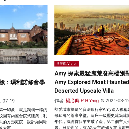
世界觀 Vision
Amy 探索最猛鬼荒廢高檔別
Amy Explored Most Haunte
標：瑪利諾修會學
Deserted Upscale Villa
作者:
楊必興 P H Yang
2021-08-1
2-07-19
熱愛城市探險的資深銀行家Amy進入被稱
第一印象，就是獨樹一幟的
最猛鬼的荒廢棄墅。這座一級歷史建築建於1
校園有兩座合院式建築，利
年代，據說首個業主破了產，第二個主人
央的方形庭院，設計如同歐
裏。日治期間，有7名天主教修女在這裏
或大宅。