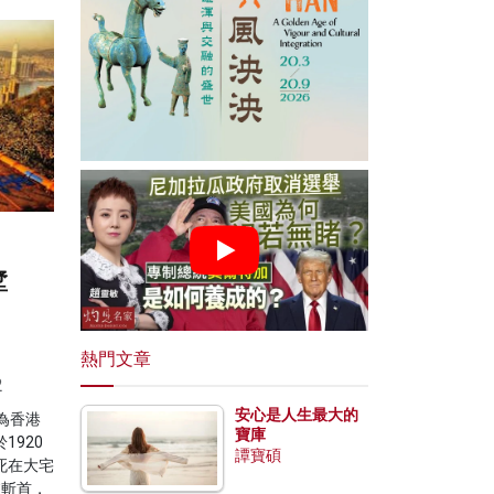
墅
d
熱門文章
2
安心是人生最大的
為香港
寶庫
920
譚寶碩
死在大宅
被斬首，