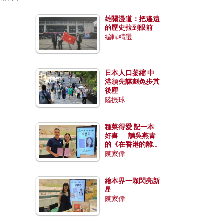
雄關漫道：把遙遠
的歷史拉到眼前
編輯精選
日本人口萎縮 中
港須先謀劃免步其
後塵
陸振球
種菜得愛 記一本
好書──讀吳燕青
的《在香港的離島
種菜》
陳家偉
繪本界一顆閃亮新
星
陳家偉