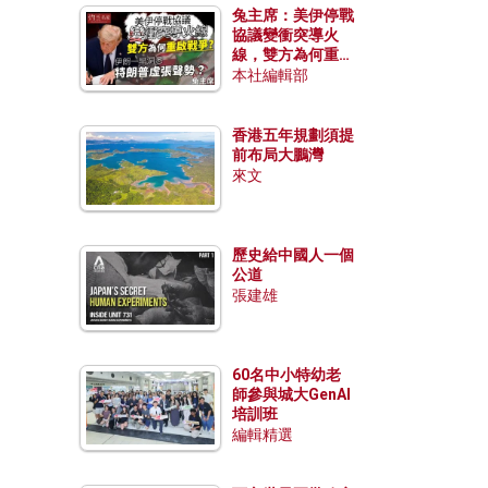
兔主席：美伊停戰
協議變衝突導火
線，雙方為何重啟
戰爭？伊朗一早洞
本社編輯部
悉特朗普虛張聲
勢？
香港五年規劃須提
前布局大鵬灣
來文
歷史給中國人一個
公道
張建雄
60名中小特幼老
師參與城大GenAI
培訓班
編輯精選