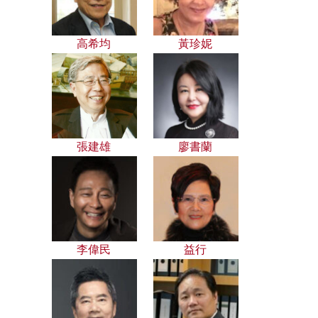
高希均
黃珍妮
張建雄
廖書蘭
李偉民
益行