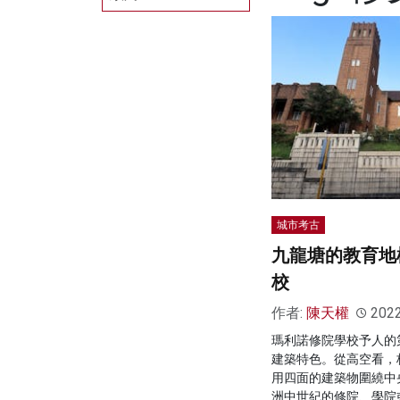
城市考古
九龍塘的教育地
校
作者:
陳天權
202
瑪利諾修院學校予人的
建築特色。從高空看，
用四面的建築物圍繞中
洲中世紀的修院、學院