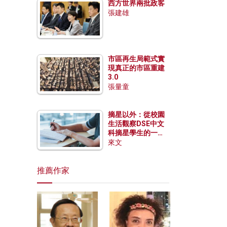
西方世界兩批政客
張建雄
市區再生局範式實
現真正的市區重建
3.0
張量童
摘星以外：從校園
生活觀察DSE中文
科摘星學生的一點
特質
來文
推薦作家