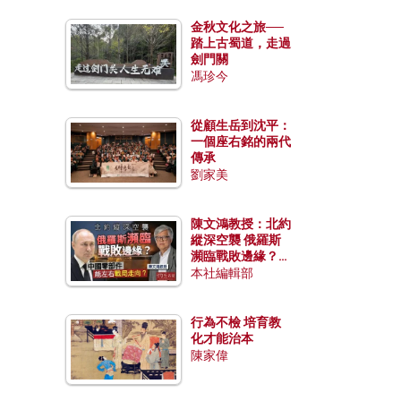
金秋文化之旅──
踏上古蜀道，走過
劍門關
馮珍今
從顧生岳到沈平：
一個座右銘的兩代
傳承
劉家美
陳文鴻教授：北約
縱深空襲 俄羅斯
瀕臨戰敗邊緣？中
國零部件能左右戰
本社編輯部
局走向？
行為不檢 培育教
化才能治本
陳家偉