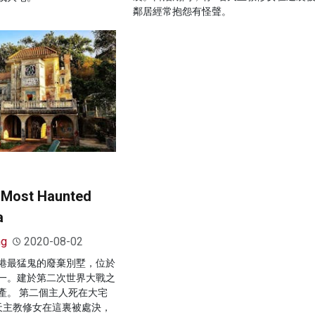
鄰居經常抱怨有怪聲。
st Haunted
a
ng
2020-08-02
港最猛鬼的廢棄別墅，位於
一。建於第二次世界大戰之
產。 第二個主人死在大宅
天主教修女在這裏被處決，