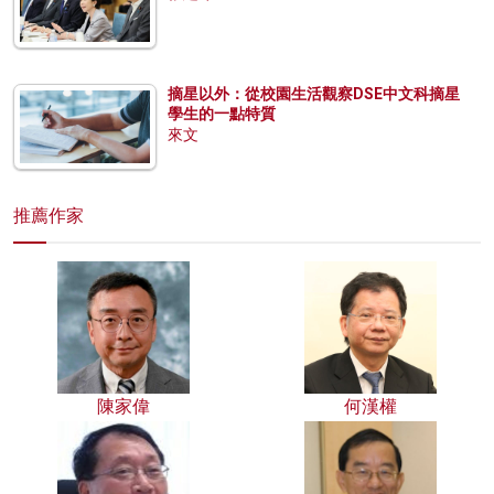
摘星以外：從校園生活觀察DSE中文科摘星
學生的一點特質
來文
推薦作家
陳家偉
何漢權