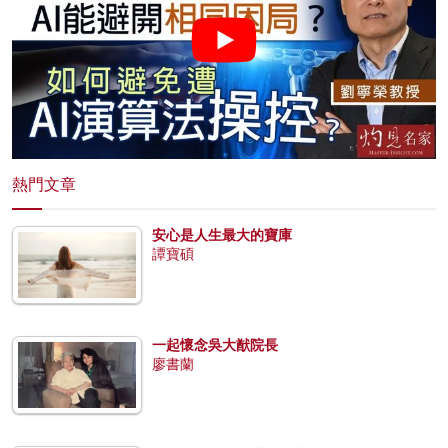
熱門文章
安心是人生最大的寶庫
譚寶碩
一起懷念吳大猷院長
廖書蘭