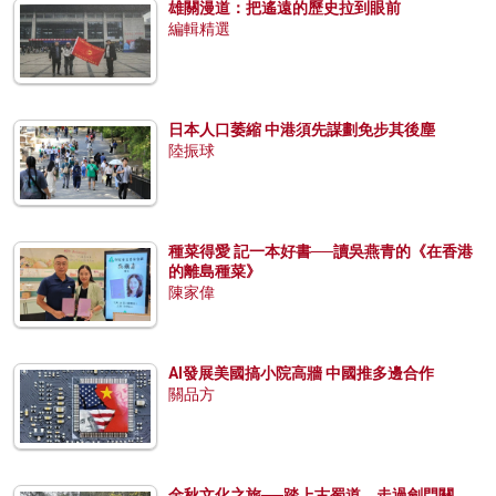
雄關漫道：把遙遠的歷史拉到眼前
編輯精選
日本人口萎縮 中港須先謀劃免步其後塵
陸振球
種菜得愛 記一本好書──讀吳燕青的《在香港
的離島種菜》
陳家偉
AI發展美國搞小院高牆 中國推多邊合作
關品方
金秋文化之旅──踏上古蜀道，走過劍門關