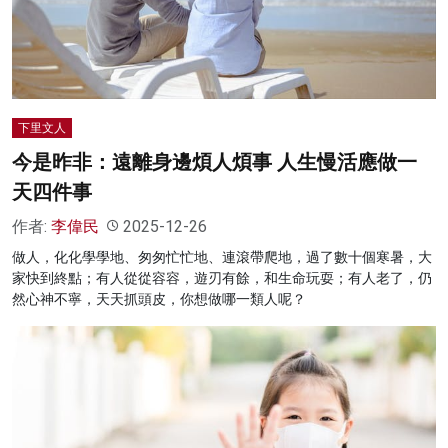
名家榜
灼見活動
關於我們
下里文人
今是昨非：遠離身邊煩人煩事 人生慢活應做一
天四件事
作者:
李偉民
2025-12-26
做人，化化學學地、匆匆忙忙地、連滾帶爬地，過了數十個寒暑，大
家快到終點；有人從從容容，遊刃有餘，和生命玩耍；有人老了，仍
然心神不寧，天天抓頭皮，你想做哪一類人呢？