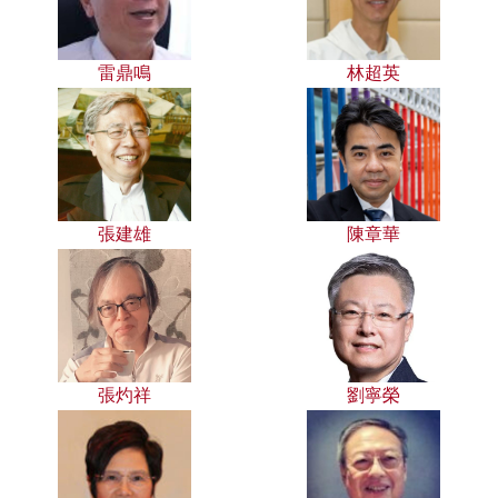
雷鼎鳴
林超英
張建雄
陳章華
張灼祥
劉寧榮