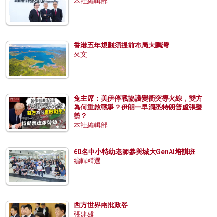
本社編輯部
香港五年規劃須提前布局大鵬灣
來文
兔主席：美伊停戰協議變衝突導火線，雙方
為何重啟戰爭？伊朗一早洞悉特朗普虛張聲
勢？
本社編輯部
60名中小特幼老師參與城大GenAI培訓班
編輯精選
西方世界兩批政客
張建雄