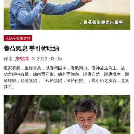
名家榜
灼見活動
關於我們
朱鶴亭養生智慧
養益氣息 導引術吐納
作者:
朱鶴亭
2022-03-06
道家養氣，重輕貴柔，以養精固本，養氣興力、養神益生為主。故，
功之靜中有動，練內而守形。練外而強內，順應自然，順應攝生，順
應經脈，順應陰陽，「和於陰陽，法於術數」，導引術之奧義，見於
其中。