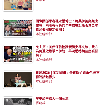
國際關係學者孔永樂博士：將美伊衝突類比
越戰，兩者有何異同？中國崛起能否為全球
格局發揮穩定效用？
本社編輯部
兔主席：美伊停戰協議變衝突導火線，雙方
為何重啟戰爭？伊朗一早洞悉特朗普虛張聲
勢？
本社編輯部
書展2026｜葉劉淑儀：最喜歡姐姐角色 無官
職說話包袱少
本社編輯部
歷史給中國人一個公道
張建雄