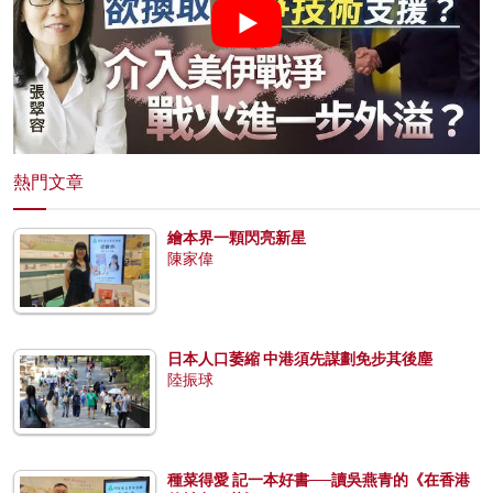
熱門文章
繪本界一顆閃亮新星
陳家偉
日本人口萎縮 中港須先謀劃免步其後塵
陸振球
種菜得愛 記一本好書──讀吳燕青的《在香港