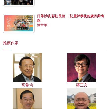
日落以後 彩虹長留──記屋邨學校的歲月與情
誼
陳章華
推薦作家
高希均
蔣匡文