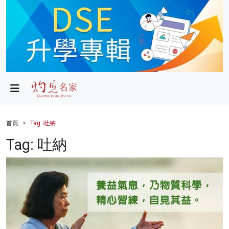
政局
教育
文化
財經
首頁
Tag: 吐納
生活
Tag: 吐納
健康
商業
科技
影片