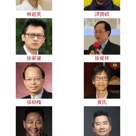
林超英
譚寶碩
徐家健
徐俊祥
張樹槐
黃氏