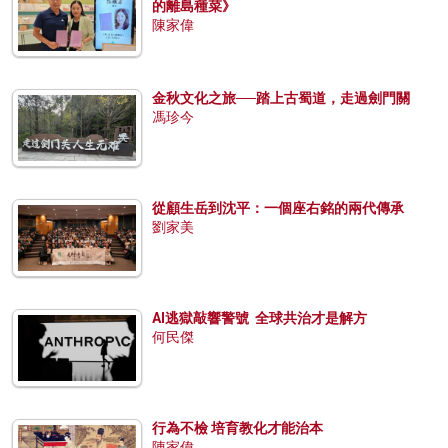
的離島種菜》
陳家偉
金秋文化之旅──踏上古蜀道，走過劍門關
馮珍今
從顧生岳到沈平：一個座右銘的兩代傳承
劉家美
AI逃獄敲響警號 全球共治才是解方
何民傑
行為不檢 培育教化才能治本
陳家偉