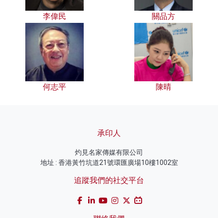
李偉民
關品方
何志平
陳晴
承印人
灼見名家傳媒有限公司
地址 : 香港黃竹坑道21號環匯廣場10樓1002室
追蹤我們的社交平台