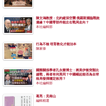
陳文鴻教授：北約縱深空襲 俄羅斯瀕臨戰敗
邊緣？中國零部件能左右戰局走向？
本社編輯部
行為不檢 培育教化才能治本
陳家偉
國際關係學者孔永樂博士：將美伊衝突類比
越戰，兩者有何異同？中國崛起能否為全球
格局發揮穩定效用？
本社編輯部
葛亮：見南山
編輯精選