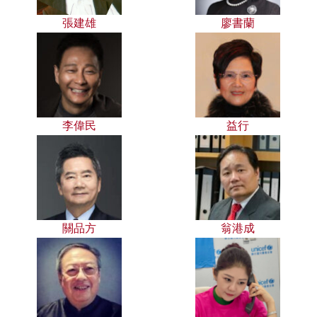
張建雄
廖書蘭
李偉民
益行
關品方
翁港成