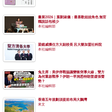
書展2026｜葉劉淑儀：最喜歡姐姐角色 無官
職說話包袱少
本社編輯部
梁鏡威獲任方大副校長 呂大樂加盟社科院
本社編輯部
兔主席：美伊停戰協議變衝突導火線，雙方
為何重啟戰爭？伊朗一早洞悉特朗普虛張聲
勢？
本社編輯部
香港五年規劃須提前布局大鵬灣
來文