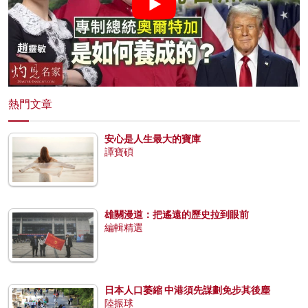
熱門文章
安心是人生最大的寶庫
譚寶碩
雄關漫道：把遙遠的歷史拉到眼前
編輯精選
日本人口萎縮 中港須先謀劃免步其後塵
陸振球