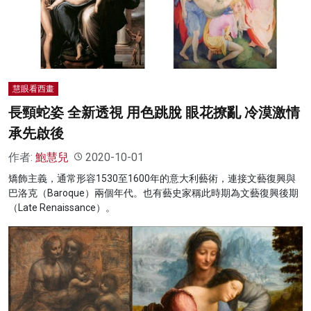
名家榜
灼見活動
關於我們
慧眼看西畫
長頸蛇姿 全新透視 用色跳脫 眼花撩亂 冷漠激情
承先啟後
作者:
鮑慧兒
2020-10-01
矯飾主義，通常形容1530至1600年的意大利藝術，連接文藝復興與
巴洛克（Baroque）兩個年代。也有藝史家稱此時期為文藝復興後期
（Late Renaissance）。