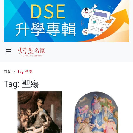
政局
教育
文化
財經
首頁
Tag: 聖殤
生活
Tag: 聖殤
健康
商業
科技
影片