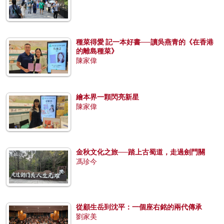
種菜得愛 記一本好書──讀吳燕青的《在香港
的離島種菜》
陳家偉
繪本界一顆閃亮新星
陳家偉
金秋文化之旅──踏上古蜀道，走過劍門關
馮珍今
從顧生岳到沈平：一個座右銘的兩代傳承
劉家美