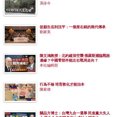
馮珍今
從顧生岳到沈平：一個座右銘的兩代傳承
劉家美
陳文鴻教授：北約縱深空襲 俄羅斯瀕臨戰敗
邊緣？中國零部件能左右戰局走向？
本社編輯部
行為不檢 培育教化才能治本
陳家偉
關品方博士：台灣九合一選舉 民進黨大失人