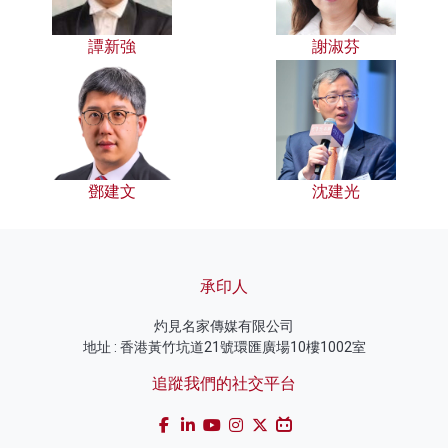
譚新強
謝淑芬
鄧建文
沈建光
承印人
灼見名家傳媒有限公司
地址 : 香港黃竹坑道21號環匯廣場10樓1002室
追蹤我們的社交平台