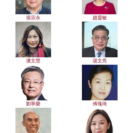
張宗永
趙靈敏
潘文慧
湯文亮
劉寧榮
傅瑰琦