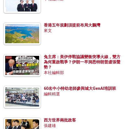
香港五年規劃須提前布局大鵬灣
來文
兔主席：美伊停戰協議變衝突導火線，雙方
為何重啟戰爭？伊朗一早洞悉特朗普虛張聲
勢？
本社編輯部
60名中小特幼老師參與城大GenAI培訓班
編輯精選
西方世界兩批政客
張建雄