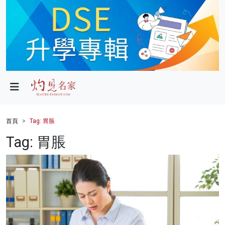
政局
教育
文化
財經
首頁
Tag: 胃脹
生活
Tag: 胃脹
健康
商業
科技
影片