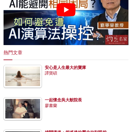
熱門文章
安心是人生最大的寶庫
譚寶碩
一起懷念吳大猷院長
廖書蘭