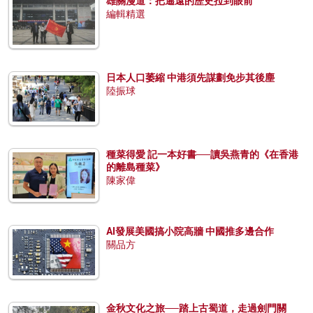
雄關漫道：把遙遠的歷史拉到眼前
編輯精選
日本人口萎縮 中港須先謀劃免步其後塵
陸振球
種菜得愛 記一本好書──讀吳燕青的《在香港
的離島種菜》
陳家偉
AI發展美國搞小院高牆 中國推多邊合作
關品方
金秋文化之旅──踏上古蜀道，走過劍門關