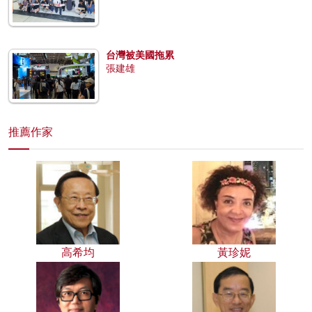
台灣被美國拖累
張建雄
推薦作家
高希均
黃珍妮