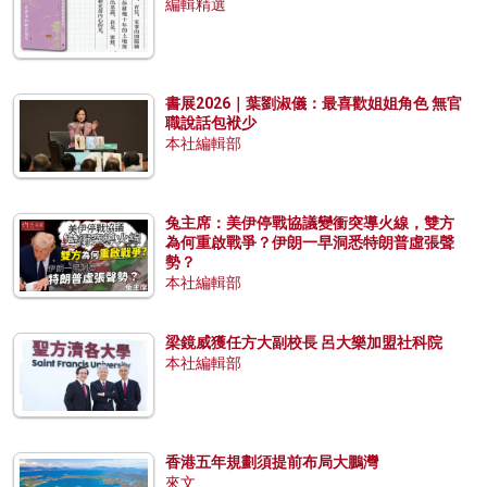
編輯精選
書展2026｜葉劉淑儀：最喜歡姐姐角色 無官
職說話包袱少
本社編輯部
兔主席：美伊停戰協議變衝突導火線，雙方
為何重啟戰爭？伊朗一早洞悉特朗普虛張聲
勢？
本社編輯部
梁鏡威獲任方大副校長 呂大樂加盟社科院
本社編輯部
香港五年規劃須提前布局大鵬灣
來文