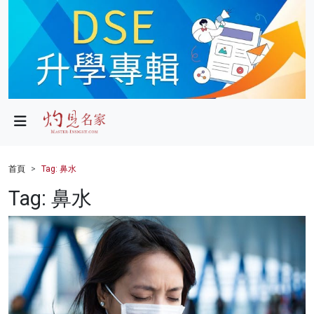
政局
教育
文化
財經
首頁
Tag: 鼻水
生活
Tag: 鼻水
健康
商業
科技
影片