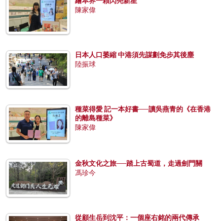
繪本界一顆閃亮新星
陳家偉
日本人口萎縮 中港須先謀劃免步其後塵
陸振球
種菜得愛 記一本好書──讀吳燕青的《在香港
的離島種菜》
陳家偉
金秋文化之旅──踏上古蜀道，走過劍門關
馮珍今
從顧生岳到沈平：一個座右銘的兩代傳承