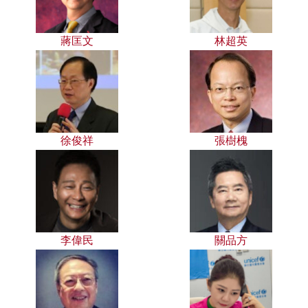
蔣匡文
林超英
徐俊祥
張樹槐
李偉民
關品方