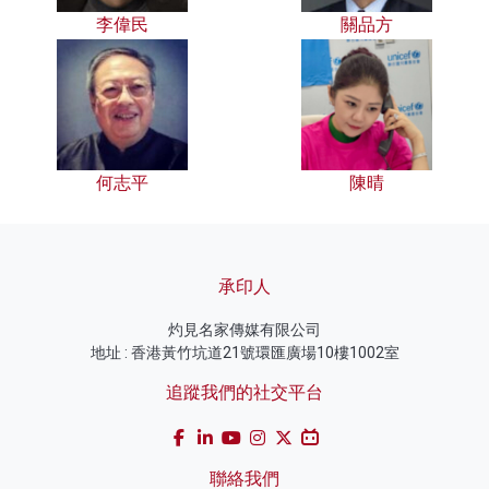
李偉民
關品方
何志平
陳晴
承印人
灼見名家傳媒有限公司
地址 : 香港黃竹坑道21號環匯廣場10樓1002室
追蹤我們的社交平台
聯絡我們