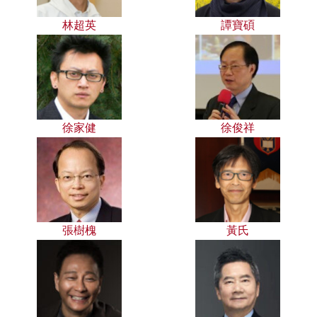
林超英
譚寶碩
徐家健
徐俊祥
張樹槐
黃氏