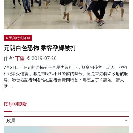
名家榜
灼見活動
關於我們
今天與時光隧道
元朗白色恐怖 乘客孕婦被打
作者:
丁望
2019-07-26
7月21日，在元朗恐怖分子的暴力毒打下，無辜的乘客、老人、孕婦
和記者受傷害，那是市民找不到警察的時分。這是香港特區政府的恥
辱。港台名記者利君雅在記者會責問特首：哪裏去了？請她「講人
話」。
按類別瀏覽
政局