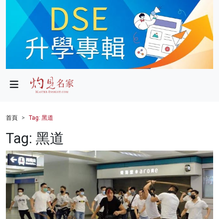
政局
教育
文化
財經
首頁
Tag: 黑道
生活
Tag: 黑道
健康
商業
科技
影片