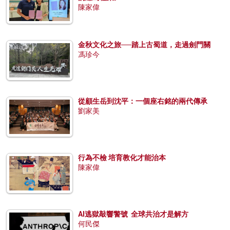
陳家偉
金秋文化之旅──踏上古蜀道，走過劍門關
馮珍今
從顧生岳到沈平：一個座右銘的兩代傳承
劉家美
行為不檢 培育教化才能治本
陳家偉
AI逃獄敲響警號 全球共治才是解方
何民傑