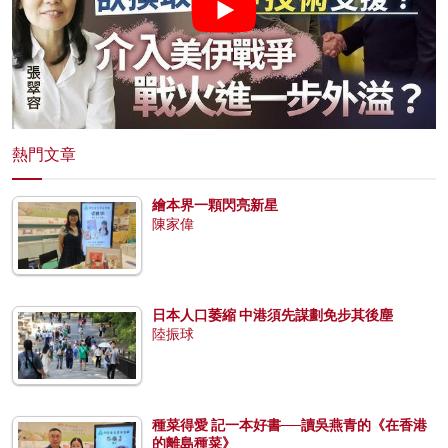
熱門文章
繪本界一顆閃亮新星
陳家偉
日本人口萎縮 中港須先謀劃免步其後塵
陸振球
種菜得愛 記一本好書──讀吳燕青的《在香港
的離島種菜》