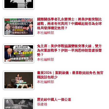
國際關係學者孔永樂博士：將美伊衝突類比
越戰，兩者有何異同？中國崛起能否為全球
格局發揮穩定效用？
本社編輯部
兔主席：美伊停戰協議變衝突導火線，雙方
為何重啟戰爭？伊朗一早洞悉特朗普虛張聲
勢？
本社編輯部
書展2026｜葉劉淑儀：最喜歡姐姐角色 無官
職說話包袱少
本社編輯部
歷史給中國人一個公道
張建雄