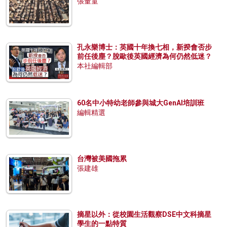
張量童
孔永樂博士：英國十年換七相，新揆會否步
前任後塵？脫歐後英國經濟為何仍然低迷？
本社編輯部
60名中小特幼老師參與城大GenAI培訓班
編輯精選
台灣被美國拖累
張建雄
摘星以外：從校園生活觀察DSE中文科摘星
學生的一點特質