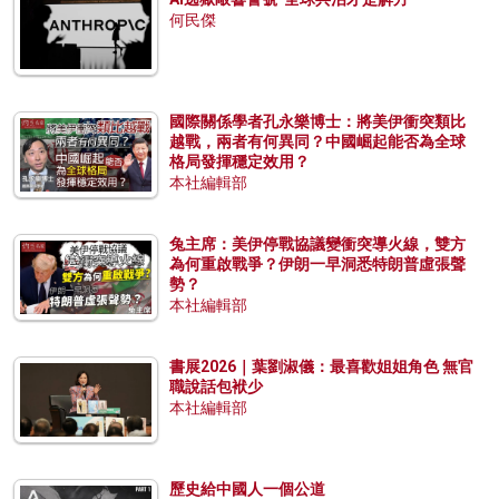
何民傑
國際關係學者孔永樂博士：將美伊衝突類比
越戰，兩者有何異同？中國崛起能否為全球
格局發揮穩定效用？
本社編輯部
兔主席：美伊停戰協議變衝突導火線，雙方
為何重啟戰爭？伊朗一早洞悉特朗普虛張聲
勢？
本社編輯部
書展2026｜葉劉淑儀：最喜歡姐姐角色 無官
職說話包袱少
本社編輯部
歷史給中國人一個公道