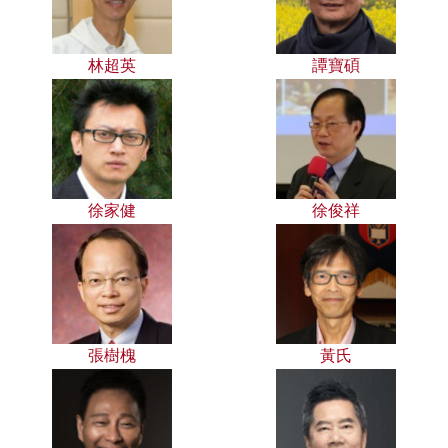
林超英
譚寶碩
徐家健
徐俊祥
張樹槐
黃氏