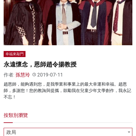
名家榜
灼見活動
關於我們
幸福來敲門
永遠懷念，恩師趙令揚教授
作者:
孫慧玲
2019-07-11
趙恩師，能夠遇到您，是我學業和事業上的最大幸運和幸福。趙恩
師，多謝您！您的教誨與提攜，鼓勵我在兒童少年文學創作，我永記
不忘！
按類別瀏覽
政局