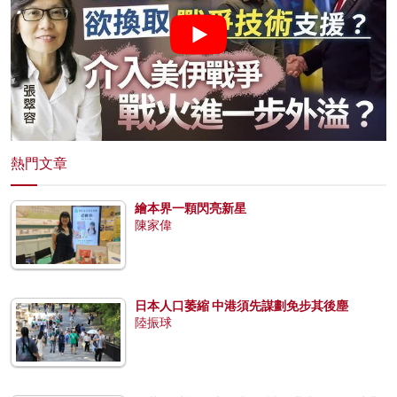
熱門文章
繪本界一顆閃亮新星
陳家偉
日本人口萎縮 中港須先謀劃免步其後塵
陸振球