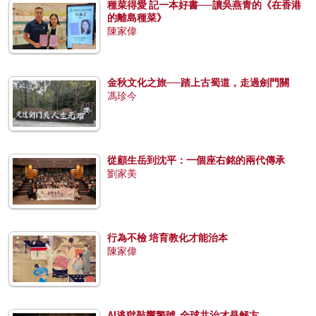
種菜得愛 記一本好書──讀吳燕青的《在香港
的離島種菜》
陳家偉
金秋文化之旅──踏上古蜀道，走過劍門關
馮珍今
從顧生岳到沈平：一個座右銘的兩代傳承
劉家美
行為不檢 培育教化才能治本
陳家偉
AI逃獄敲響警號 全球共治才是解方