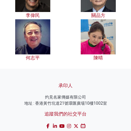
李偉民
關品方
何志平
陳晴
承印人
灼見名家傳媒有限公司
地址 : 香港黃竹坑道21號環匯廣場10樓1002室
追蹤我們的社交平台