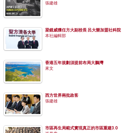
張建雄
梁鏡威獲任方大副校長 呂大樂加盟社科院
本社編輯部
香港五年規劃須提前布局大鵬灣
來文
西方世界兩批政客
張建雄
市區再生局範式實現真正的市區重建3.0