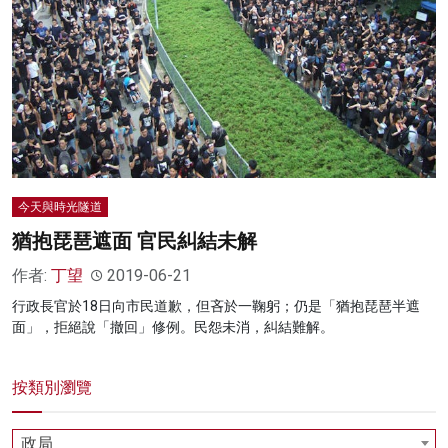
名家榜
灼見活動
關於我們
今天與時光隧道
猶抱琵琶遮面 官民糾結未解
作者:
丁望
2019-06-21
行政長官於18日向市民道歉，但吝於一鞠躬；仍是「猶抱琵琶半遮
面」，拒絕說「撤回」修例。民怨未消，糾結難解。
按類別瀏覽
政局