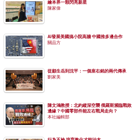
繪本界一顆閃亮新星
陳家偉
AI發展美國搞小院高牆 中國推多邊合作
關品方
從顧生岳到沈平：一個座右銘的兩代傳承
劉家美
陳文鴻教授：北約縱深空襲 俄羅斯瀕臨戰敗
邊緣？中國零部件能左右戰局走向？
本社編輯部
行為不檢 培育教化才能治本