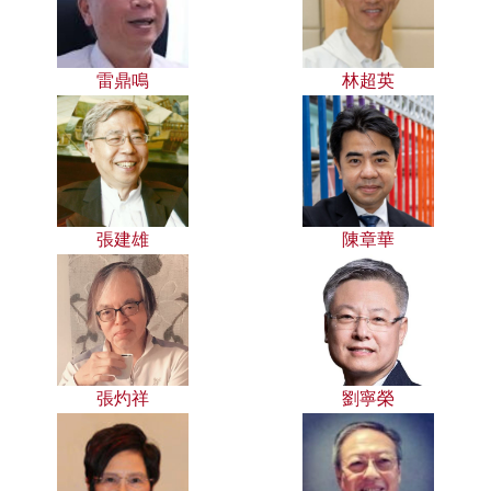
雷鼎鳴
林超英
張建雄
陳章華
張灼祥
劉寧榮