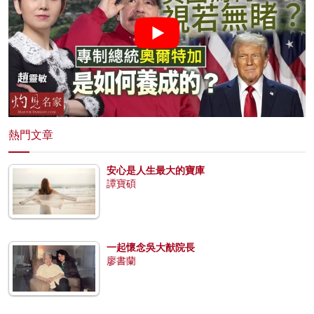
熱門文章
安心是人生最大的寶庫
譚寶碩
一起懷念吳大猷院長
廖書蘭