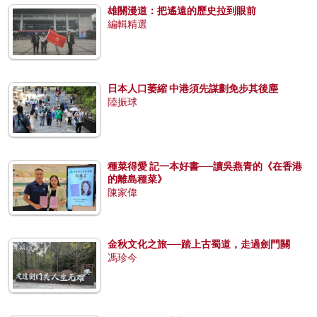
雄關漫道：把遙遠的歷史拉到眼前
編輯精選
日本人口萎縮 中港須先謀劃免步其後塵
陸振球
種菜得愛 記一本好書──讀吳燕青的《在香港
的離島種菜》
陳家偉
金秋文化之旅──踏上古蜀道，走過劍門關
馮珍今