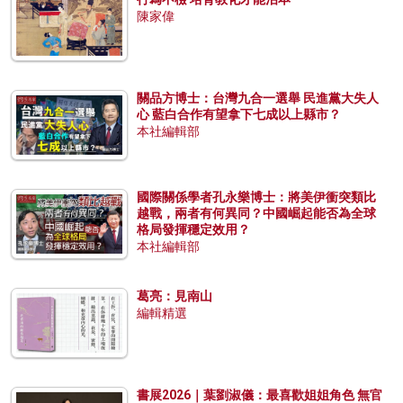
陳家偉
關品方博士：台灣九合一選舉 民進黨大失人
心 藍白合作有望拿下七成以上縣市？
本社編輯部
國際關係學者孔永樂博士：將美伊衝突類比
越戰，兩者有何異同？中國崛起能否為全球
格局發揮穩定效用？
本社編輯部
葛亮：見南山
編輯精選
書展2026｜葉劉淑儀：最喜歡姐姐角色 無官