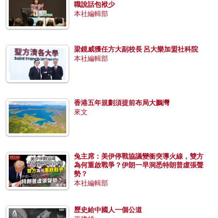
職說話包袱少
本社編輯部
梁鏡威獲任方大副校長 呂大樂加盟社科院
本社編輯部
香港五年規劃須提前布局大鵬灣
來文
兔主席：美伊停戰協議變衝突導火線，雙方
為何重啟戰爭？伊朗一早洞悉特朗普虛張聲
勢？
本社編輯部
歷史給中國人一個公道