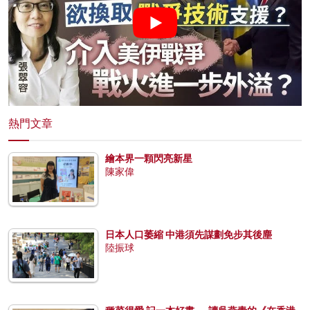
熱門文章
繪本界一顆閃亮新星
陳家偉
日本人口萎縮 中港須先謀劃免步其後塵
陸振球