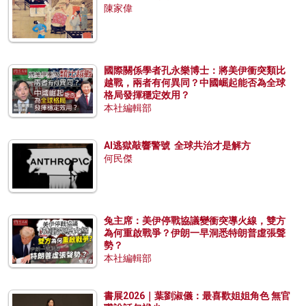
陳家偉
國際關係學者孔永樂博士：將美伊衝突類比
越戰，兩者有何異同？中國崛起能否為全球
格局發揮穩定效用？
本社編輯部
AI逃獄敲響警號 全球共治才是解方
何民傑
兔主席：美伊停戰協議變衝突導火線，雙方
為何重啟戰爭？伊朗一早洞悉特朗普虛張聲
勢？
本社編輯部
書展2026｜葉劉淑儀：最喜歡姐姐角色 無官