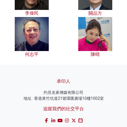
李偉民
關品方
何志平
陳晴
承印人
灼見名家傳媒有限公司
地址 : 香港黃竹坑道21號環匯廣場10樓1002室
追蹤我們的社交平台