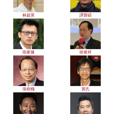
林超英
譚寶碩
徐家健
徐俊祥
張樹槐
黃氏