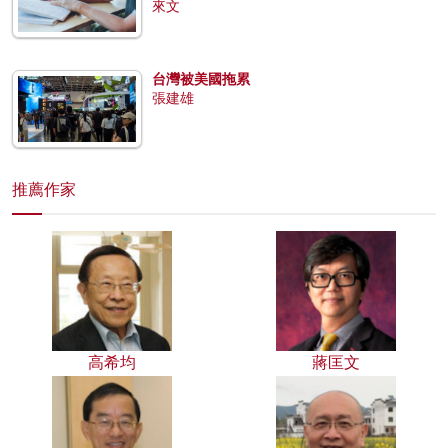
來文
台灣被美國拖累
張建雄
推薦作家
高希均
蔣匡文