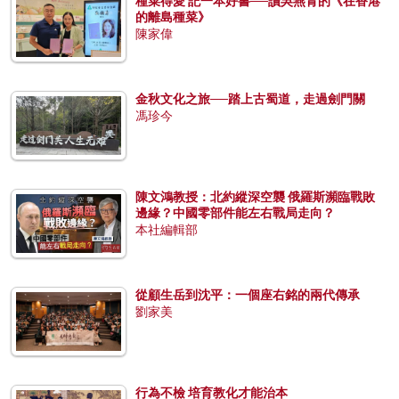
種菜得愛 記一本好書──讀吳燕青的《在香港
的離島種菜》
陳家偉
金秋文化之旅──踏上古蜀道，走過劍門關
馮珍今
陳文鴻教授：北約縱深空襲 俄羅斯瀕臨戰敗
邊緣？中國零部件能左右戰局走向？
本社編輯部
從顧生岳到沈平：一個座右銘的兩代傳承
劉家美
行為不檢 培育教化才能治本