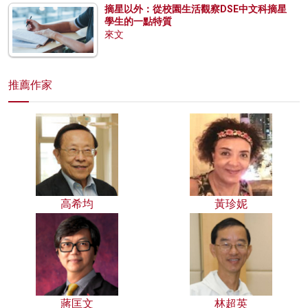
摘星以外：從校園生活觀察DSE中文科摘星
學生的一點特質
來文
推薦作家
高希均
黃珍妮
蔣匡文
林超英