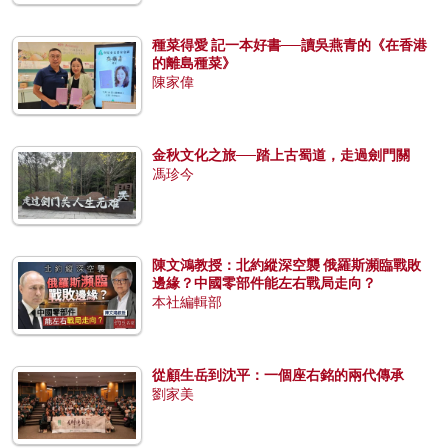
種菜得愛 記一本好書──讀吳燕青的《在香港
的離島種菜》
陳家偉
金秋文化之旅──踏上古蜀道，走過劍門關
馮珍今
陳文鴻教授：北約縱深空襲 俄羅斯瀕臨戰敗
邊緣？中國零部件能左右戰局走向？
本社編輯部
從顧生岳到沈平：一個座右銘的兩代傳承
劉家美