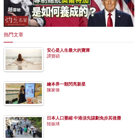
熱門文章
安心是人生最大的寶庫
譚寶碩
繪本界一顆閃亮新星
陳家偉
日本人口萎縮 中港須先謀劃免步其後塵
陸振球