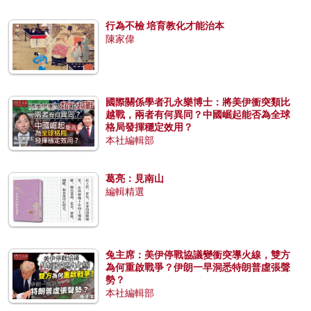
行為不檢 培育教化才能治本
陳家偉
國際關係學者孔永樂博士：將美伊衝突類比
越戰，兩者有何異同？中國崛起能否為全球
格局發揮穩定效用？
本社編輯部
葛亮：見南山
編輯精選
兔主席：美伊停戰協議變衝突導火線，雙方
為何重啟戰爭？伊朗一早洞悉特朗普虛張聲
勢？
本社編輯部