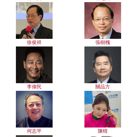
徐俊祥
張樹槐
李偉民
關品方
何志平
陳晴