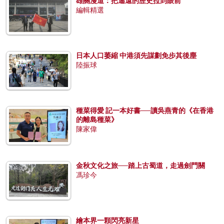
雄關漫道：把遙遠的歷史拉到眼前
編輯精選
日本人口萎縮 中港須先謀劃免步其後塵
陸振球
種菜得愛 記一本好書──讀吳燕青的《在香港
的離島種菜》
陳家偉
金秋文化之旅──踏上古蜀道，走過劍門關
馮珍今
繪本界一顆閃亮新星