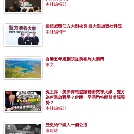
本社編輯部
梁鏡威獲任方大副校長 呂大樂加盟社科院
本社編輯部
香港五年規劃須提前布局大鵬灣
來文
兔主席：美伊停戰協議變衝突導火線，雙方
為何重啟戰爭？伊朗一早洞悉特朗普虛張聲
勢？
本社編輯部
歷史給中國人一個公道
張建雄