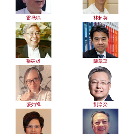
雷鼎鳴
林超英
張建雄
陳章華
張灼祥
劉寧榮