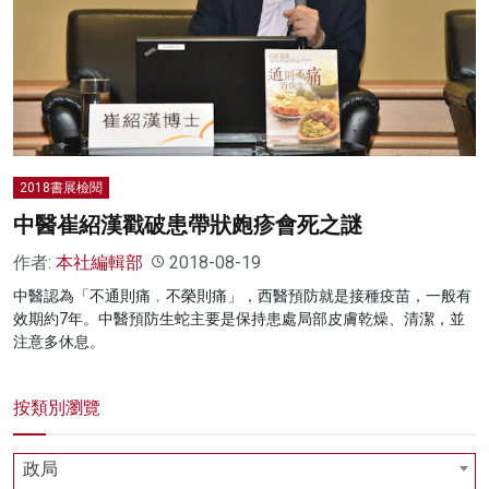
名家榜
灼見活動
關於我們
2018書展檢閱
中醫崔紹漢戳破患帶狀皰疹會死之謎
作者:
本社編輯部
2018-08-19
中醫認為「不通則痛﹐不榮則痛」，西醫預防就是接種疫苗，一般有
效期約7年。中醫預防生蛇主要是保持患處局部皮膚乾燥、清潔，並
注意多休息。
按類別瀏覽
政局