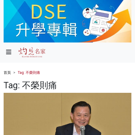
政局
教育
文化
財經
首頁
Tag: 不榮則痛
生活
Tag: 不榮則痛
健康
商業
科技
影片