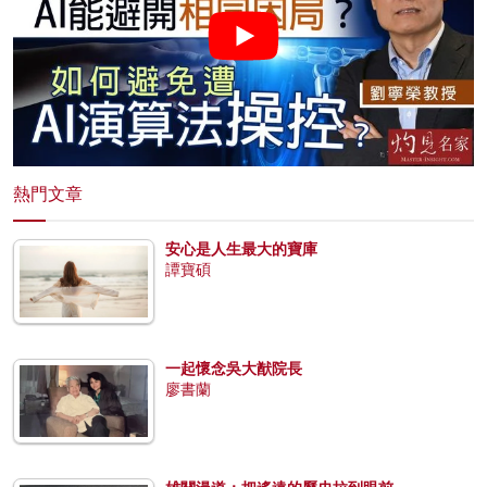
熱門文章
安心是人生最大的寶庫
譚寶碩
一起懷念吳大猷院長
廖書蘭