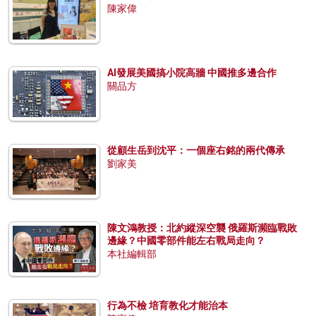
陳家偉
AI發展美國搞小院高牆 中國推多邊合作
關品方
從顧生岳到沈平：一個座右銘的兩代傳承
劉家美
陳文鴻教授：北約縱深空襲 俄羅斯瀕臨戰敗
邊緣？中國零部件能左右戰局走向？
本社編輯部
行為不檢 培育教化才能治本