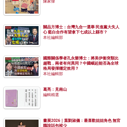
陳家偉
關品方博士：台灣九合一選舉 民進黨大失人
心 藍白合作有望拿下七成以上縣市？
本社編輯部
國際關係學者孔永樂博士：將美伊衝突類比
越戰，兩者有何異同？中國崛起能否為全球
格局發揮穩定效用？
本社編輯部
葛亮：見南山
編輯精選
書展2026｜葉劉淑儀：最喜歡姐姐角色 無官
職說話包袱少