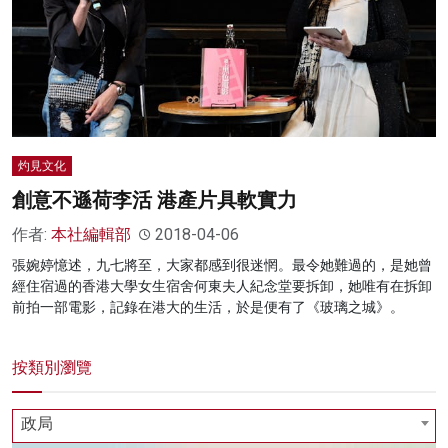
名家榜
灼見活動
關於我們
灼見文化
創意不遜荷李活 港產片具軟實力
作者:
本社編輯部
2018-04-06
張婉婷憶述，九七將至，大家都感到很迷惘。最令她難過的，是她曾
經住宿過的香港大學女生宿舍何東夫人紀念堂要拆卸，她唯有在拆卸
前拍一部電影，記錄在港大的生活，於是便有了《玻璃之城》。
按類別瀏覽
政局