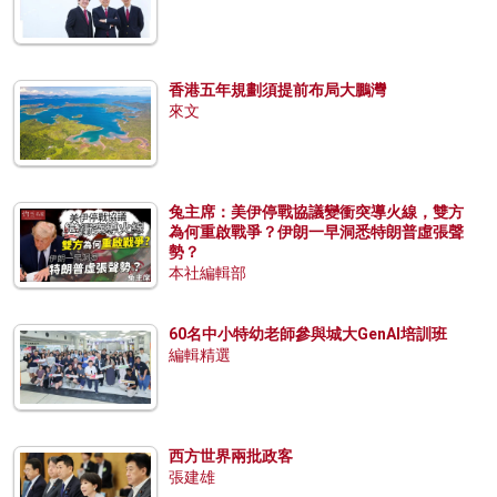
香港五年規劃須提前布局大鵬灣
來文
兔主席：美伊停戰協議變衝突導火線，雙方
為何重啟戰爭？伊朗一早洞悉特朗普虛張聲
勢？
本社編輯部
60名中小特幼老師參與城大GenAI培訓班
編輯精選
西方世界兩批政客
張建雄