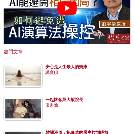
熱門文章
安心是人生最大的寶庫
譚寶碩
一起懷念吳大猷院長
廖書蘭
雄關漫道：把遙遠的歷史拉到眼前