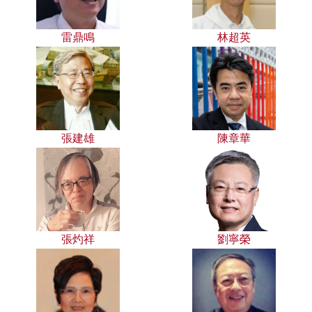
雷鼎鳴
林超英
張建雄
陳章華
張灼祥
劉寧榮