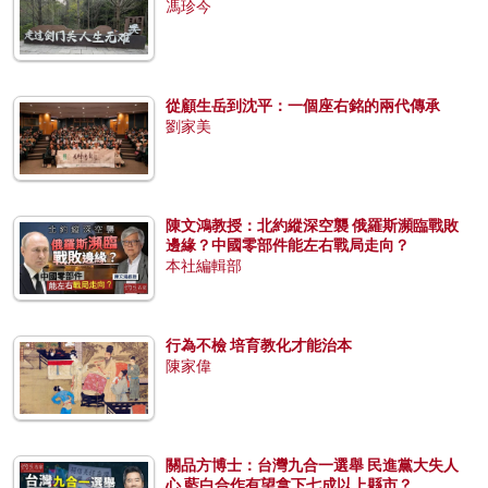
馮珍今
從顧生岳到沈平：一個座右銘的兩代傳承
劉家美
陳文鴻教授：北約縱深空襲 俄羅斯瀕臨戰敗
邊緣？中國零部件能左右戰局走向？
本社編輯部
行為不檢 培育教化才能治本
陳家偉
關品方博士：台灣九合一選舉 民進黨大失人
心 藍白合作有望拿下七成以上縣市？