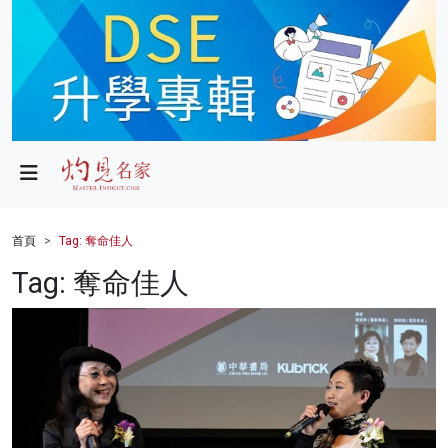
政局
教育
文化
財經
首頁
Tag: 奪命佳人
生活
Tag: 奪命佳人
健康
商業
科技
影片