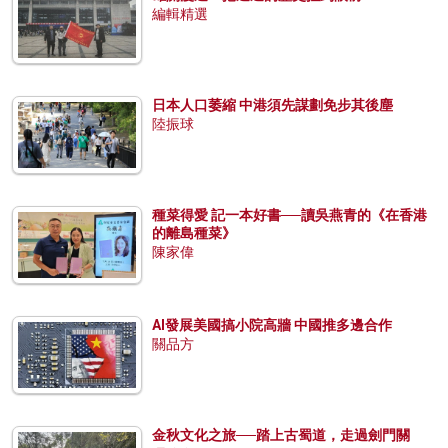
編輯精選
日本人口萎縮 中港須先謀劃免步其後塵
陸振球
種菜得愛 記一本好書──讀吳燕青的《在香港
的離島種菜》
陳家偉
AI發展美國搞小院高牆 中國推多邊合作
關品方
金秋文化之旅──踏上古蜀道，走過劍門關