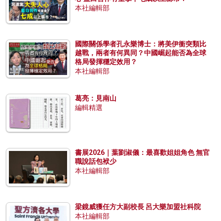
本社編輯部
國際關係學者孔永樂博士：將美伊衝突類比
越戰，兩者有何異同？中國崛起能否為全球
格局發揮穩定效用？
本社編輯部
葛亮：見南山
編輯精選
書展2026｜葉劉淑儀：最喜歡姐姐角色 無官
職說話包袱少
本社編輯部
梁鏡威獲任方大副校長 呂大樂加盟社科院
本社編輯部