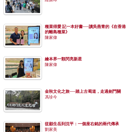
種菜得愛 記一本好書──讀吳燕青的《在香港
的離島種菜》
陳家偉
繪本界一顆閃亮新星
陳家偉
金秋文化之旅──踏上古蜀道，走過劍門關
馮珍今
從顧生岳到沈平：一個座右銘的兩代傳承
劉家美