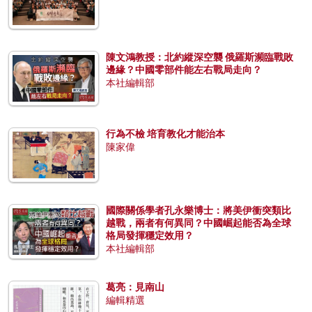
陳文鴻教授：北約縱深空襲 俄羅斯瀕臨戰敗
邊緣？中國零部件能左右戰局走向？
本社編輯部
行為不檢 培育教化才能治本
陳家偉
國際關係學者孔永樂博士：將美伊衝突類比
越戰，兩者有何異同？中國崛起能否為全球
格局發揮穩定效用？
本社編輯部
葛亮：見南山
編輯精選