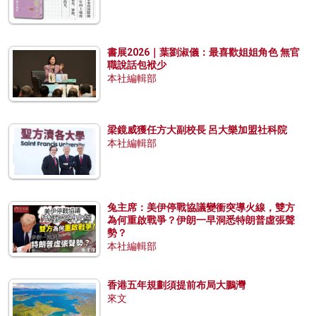
書展2026｜葉劉淑儀：最喜歡姐姐角色 無官
職說話包袱少
本社編輯部
梁鏡威獲任方大副校長 呂大樂加盟社科院
本社編輯部
兔主席：美伊停戰協議變衝突導火線，雙方
為何重啟戰爭？伊朗一早洞悉特朗普虛張聲
勢？
本社編輯部
香港五年規劃須提前布局大鵬灣
來文