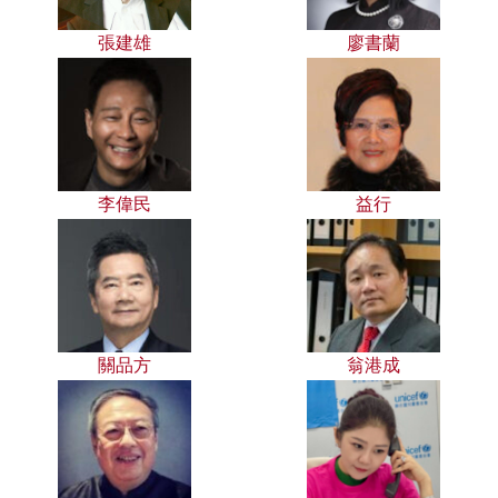
張建雄
廖書蘭
李偉民
益行
關品方
翁港成