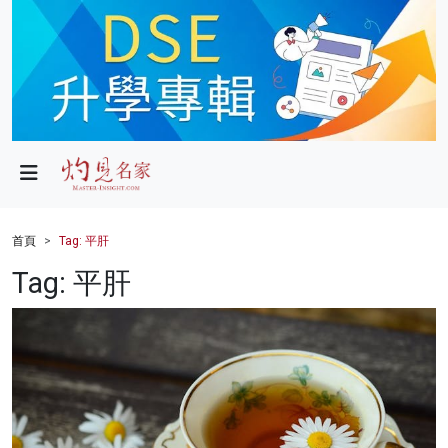
政局
教育
文化
財經
首頁
Tag: 平肝
生活
Tag: 平肝
健康
商業
科技
影片