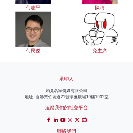
何志平
陳晴
何民傑
兔主席
承印人
灼見名家傳媒有限公司
地址 : 香港黃竹坑道21號環匯廣場10樓1002室
追蹤我們的社交平台
聯絡我們