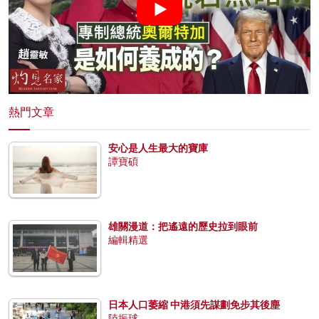
熱門文章
安心是人生最大的寶庫
譚寶碩
雄關漫道：把遙遠的歷史拉到眼前
編輯精選
日本人口萎縮 中港須先謀劃免步其後塵
陸振球