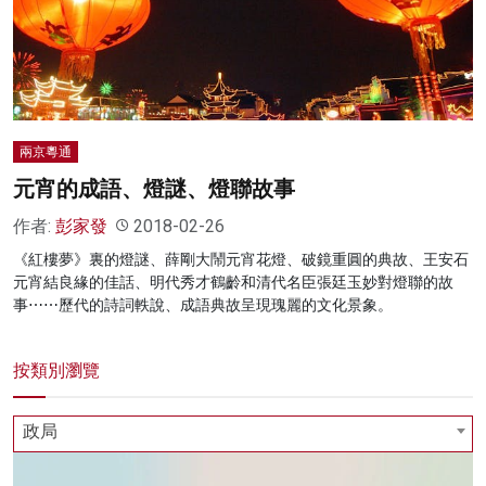
名家榜
灼見活動
關於我們
兩京粵通
元宵的成語、燈謎、燈聯故事
作者:
彭家發
2018-02-26
《紅樓夢》裏的燈謎、薛剛大鬧元宵花燈、破鏡重圓的典故、王安石
元宵結良緣的佳話、明代秀才鶴齡和清代名臣張廷玉妙對燈聯的故
事⋯⋯歷代的詩詞軼說、成語典故呈現瑰麗的文化景象。
按類別瀏覽
政局