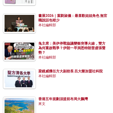
書展2026｜葉劉淑儀：最喜歡姐姐角色 無官
職說話包袱少
本社編輯部
兔主席：美伊停戰協議變衝突導火線，雙方
為何重啟戰爭？伊朗一早洞悉特朗普虛張聲
勢？
本社編輯部
梁鏡威獲任方大副校長 呂大樂加盟社科院
本社編輯部
香港五年規劃須提前布局大鵬灣
來文