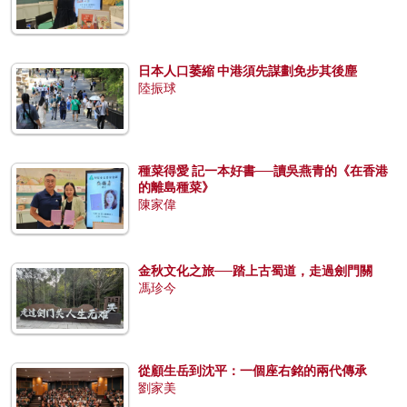
日本人口萎縮 中港須先謀劃免步其後塵
陸振球
種菜得愛 記一本好書──讀吳燕青的《在香港
的離島種菜》
陳家偉
金秋文化之旅──踏上古蜀道，走過劍門關
馮珍今
從顧生岳到沈平：一個座右銘的兩代傳承
劉家美