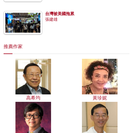
台灣被美國拖累
張建雄
推薦作家
高希均
黃珍妮