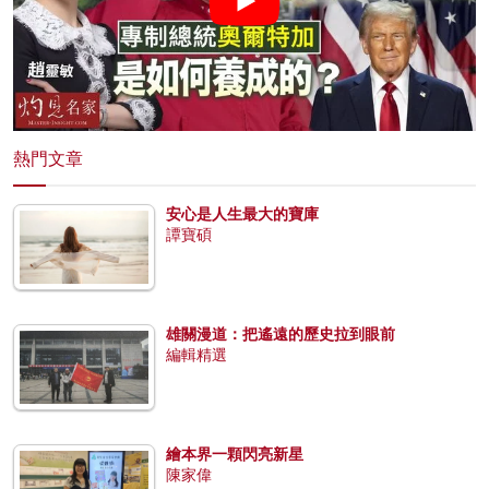
熱門文章
安心是人生最大的寶庫
譚寶碩
雄關漫道：把遙遠的歷史拉到眼前
編輯精選
繪本界一顆閃亮新星
陳家偉