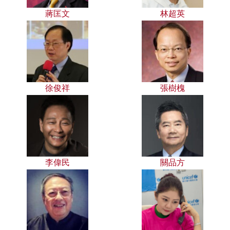
蔣匡文
林超英
徐俊祥
張樹槐
李偉民
關品方