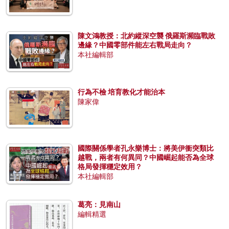
陳文鴻教授：北約縱深空襲 俄羅斯瀕臨戰敗
邊緣？中國零部件能左右戰局走向？
本社編輯部
行為不檢 培育教化才能治本
陳家偉
國際關係學者孔永樂博士：將美伊衝突類比
越戰，兩者有何異同？中國崛起能否為全球
格局發揮穩定效用？
本社編輯部
葛亮：見南山
編輯精選