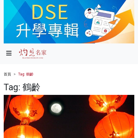
政局
教育
文化
財經
首頁
Tag: 鶴齡
生活
Tag: 鶴齡
健康
商業
科技
影片