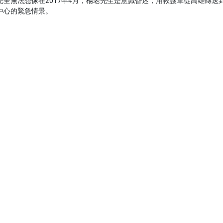
完全無法想像在2017年4月，楊老先生是意識昏迷，用救護車從高雄轉送
中心的緊急情景。