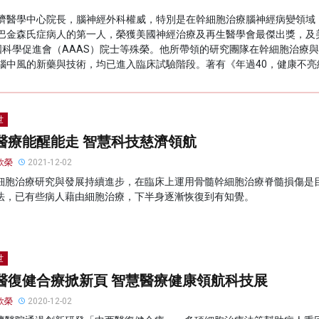
濟醫學中心院長，腦神經外科權威，特別是在幹細胞治療腦神經病變領域
巴金森氏症病人的第一人，榮獲美國神經治療及再生醫學會最傑出獎，及美
美國科學促進會（AAAS）院士等殊榮。他所帶領的研究團隊在幹細胞治療
腦中風的新藥與技術，均已進入臨床試驗階段。著有《年過40，健康不亮
世
醫療能醒能走 智慧科技慈濟領航
欣榮
2021-12-02
細胞治療研究與發展持續進步，在臨床上運用骨髓幹細胞治療脊髓損傷是
法，已有些病人藉由細胞治療，下半身逐漸恢復到有知覺。
世
醫復健合療掀新頁 智慧醫療健康領航科技展
欣榮
2020-12-02