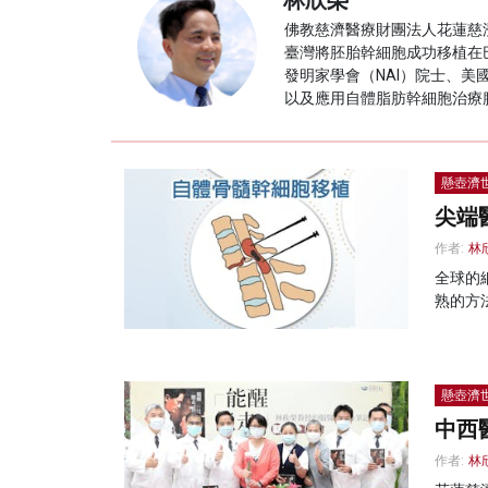
林欣榮
佛教慈濟醫療財團法人花蓮慈
臺灣將胚胎幹細胞成功移植在
發明家學會（NAI）院士、
以及應用自體脂肪幹細胞治療
懸壺濟
尖端
作者:
林
全球的
熟的方
懸壺濟
中西
作者:
林