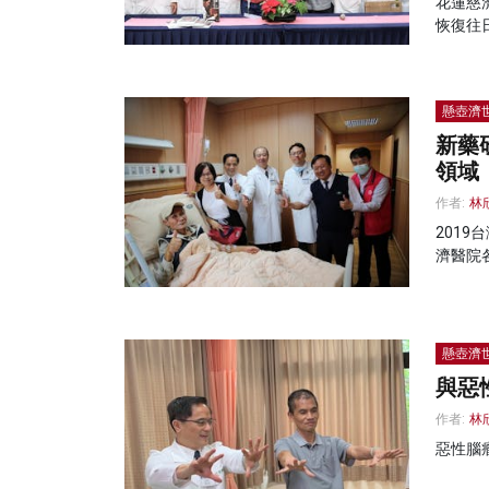
花蓮慈
恢復往
懸壺濟
新藥
領域
作者:
林
201
濟醫院
懸壺濟
與惡
作者:
林
惡性腦