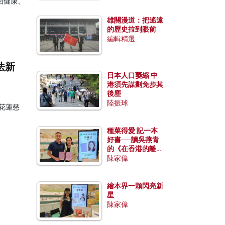
回健康、
雄關漫道：把遙遠
的歷史拉到眼前
編輯精選
法新
日本人口萎縮 中
港須先謀劃免步其
後塵
陸振球
花蓮慈
種菜得愛 記一本
好書──讀吳燕青
的《在香港的離島
種菜》
陳家偉
繪本界一顆閃亮新
星
陳家偉
。