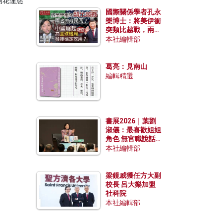
到花蓮慈
國際關係學者孔永
樂博士：將美伊衝
突類比越戰，兩者
有何異同？中國崛
本社編輯部
起能否為全球格局
發揮穩定效用？
葛亮：見南山
編輯精選
書展2026｜葉劉
淑儀：最喜歡姐姐
角色 無官職說話
包袱少
本社編輯部
梁鏡威獲任方大副
校長 呂大樂加盟
社科院
本社編輯部