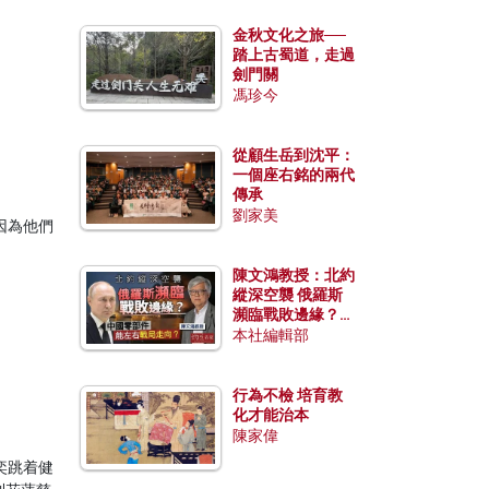
金秋文化之旅──
踏上古蜀道，走過
劍門關
馮珍今
從顧生岳到沈平：
一個座右銘的兩代
傳承
劉家美
因為他們
陳文鴻教授：北約
縱深空襲 俄羅斯
瀕臨戰敗邊緣？中
國零部件能左右戰
本社編輯部
局走向？
行為不檢 培育教
化才能治本
陳家偉
奕跳着健