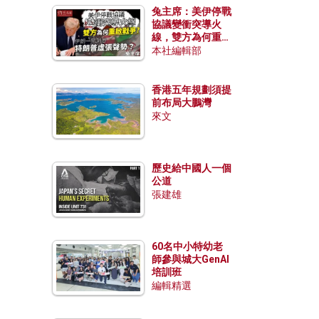
兔主席：美伊停戰
協議變衝突導火
線，雙方為何重啟
戰爭？伊朗一早洞
本社編輯部
悉特朗普虛張聲
勢？
香港五年規劃須提
前布局大鵬灣
來文
歷史給中國人一個
公道
張建雄
60名中小特幼老
師參與城大GenAI
培訓班
編輯精選