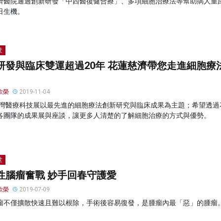
濟醫院通過創新研發「中西醫復健合療」、多項細胞治療法等幫助病人重
日生機。
世
研發與臨床雙運超過20年 花蓮慈濟帶您走進細胞療
欣榮
2019-11-04
9台灣醫療科技展以最先進的細胞療法創新研究與臨床成果為主題；希望透過
各團隊的成果展與座談，讓更多人清楚的了解細胞治療的方式與優勢。
世
性腦瘤奮戰 妙手回春守護愛
欣榮
2019-07-09
瘤不僅擴散快速且難以根除，手術後容易復發，是腫瘤內最「惡」的腫瘤