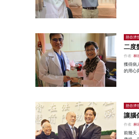
懸壺濟
二度
作者:
林
獲得病
的用心
懸壺濟
讓腦
作者:
林
前幾天