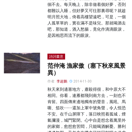
徊不去。每天晚上，除非做着個好夢，否則
都難以入睡，但好夢又可往那裏尋呢？就趁
明月照大地，倚着高樓望遠吧，可是，一個
人孤單單的，實在滿不是味兒。那就喝酒去
吧，那知道，酒入愁腸，竟化作滴滴眼淚，
是因相思而流下的眼淚。
詩詞畫意
范仲淹 漁家傲（塞下秋來風景
異）
作者:
李超鵬
2014-11-30
秋天來到邊塞地方，肅殺得很，和中原大不
相同。你看，連雁都飛到南方去，一刻也不
肯留。四面傳來邊地獨有的聲音，風吼、馬
嘶、笳吹⋯⋯還加上軍中號角聲，令人惶恐
不安。在千山屏障下，落日映照着孤城，煙
氣彌漫，城門緊閉。心中自是想念着萬里外
的家鄉，愈想愈苦悶，只能喝酒解憂。勝利