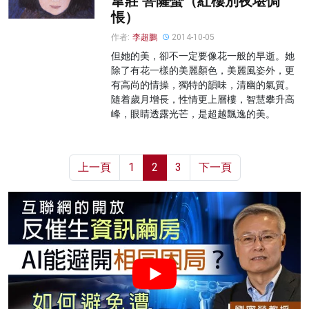
韋莊 菩薩蠻（紅樓別夜堪惆
悵）
作者:
李超鵬
2014-10-05
但她的美，卻不一定要像花一般的早逝。她
除了有花一樣的美麗顏色，美麗風姿外，更
有高尚的情操，獨特的韻味，清幽的氣質。
隨着歲月增長，性情更上層樓，智慧攀升高
峰，眼睛透露光芒，是超越飄逸的美。
上一頁
1
2
3
下一頁