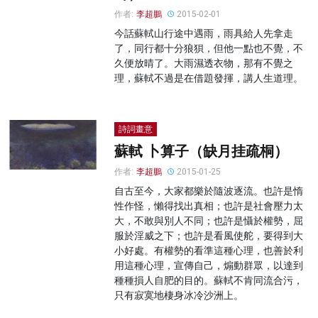
作者:
李超鵬
2015-02-01
今話蘇軾山行途中遇雨，雨具給人先拿走
了，同行都十分狼狽，但他一點也不覺，不
久便放晴了。大雨濕透衣物，那有不覺之
理，蘇軾不過是在借題發揮，講人生道理。
詩詞畫意
蘇軾 卜算子（缺月挂疏桐）
作者:
李超鵬
2015-01-25
自古至今，大家都樂於隨波逐流。也許是惰
性作怪，懶得找出真相；也許是社會壓力太
大，不敢與別人不同；也許是懾於權勢，屈
服於淫威之下；也許是看風使舵，要得到大
小好處。有權勢的看準這種心理，也善於利
用這種心理，宣傳自己，煽動群眾，以達到
種種損人自肥的目的。蘇軾不肯同流合污，
只有寂寞地棲身冰冷沙洲上。