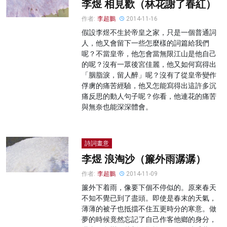
李煜 相見歡（林花謝了春紅）
作者:
李超鵬
2014-11-16
假設李煜不生於帝皇之家，只是一個普通詞
人，他又會留下一些怎麼樣的詞篇給我們
呢？不當皇帝，他怎會當無限江山是他自己
的呢？沒有一眾後宮佳麗，他又如何寫得出
「胭脂淚，留人醉」呢？沒有了從皇帝變作
俘虜的痛苦經驗，他又怎能寫得出這許多沉
痛反思的動人句子呢？你看，他連花的痛苦
與無奈也能深深體會。
詩詞畫意
李煜 浪淘沙（簾外雨潺潺）
作者:
李超鵬
2014-11-09
簾外下着雨，像要下個不停似的。原來春天
不知不覺已到了盡頭。即使是春末的天氣，
薄薄的被子也抵擋不住五更時分的寒意。做
夢的時候竟然忘記了自己作客他鄉的身分，