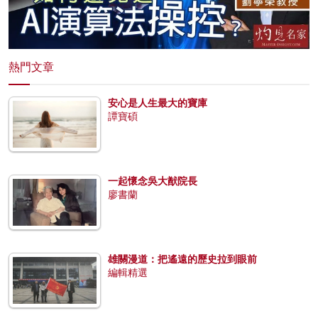
熱門文章
安心是人生最大的寶庫
譚寶碩
一起懷念吳大猷院長
廖書蘭
雄關漫道：把遙遠的歷史拉到眼前
編輯精選