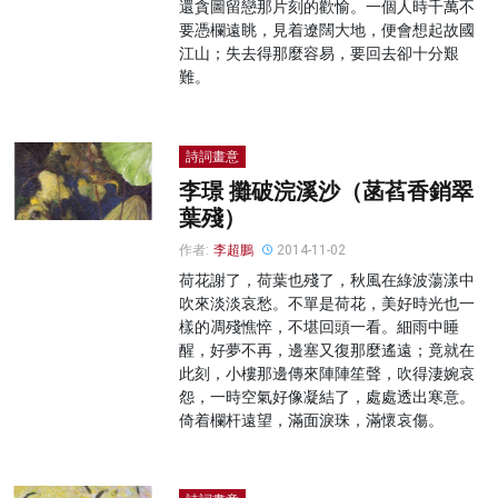
還貪圖留戀那片刻的歡愉。一個人時千萬不
要憑欄遠眺，見着遼闊大地，便會想起故國
江山；失去得那麼容易，要回去卻十分艱
難。
詩詞畫意
李璟 攤破浣溪沙（菡萏香銷翠
葉殘）
作者:
李超鵬
2014-11-02
荷花謝了，荷葉也殘了，秋風在綠波蕩漾中
吹來淡淡哀愁。不單是荷花，美好時光也一
樣的凋殘憔悴，不堪回頭一看。細雨中睡
醒，好夢不再，邊塞又復那麼遙遠；竟就在
此刻，小樓那邊傳來陣陣笙聲，吹得淒婉哀
怨，一時空氣好像凝結了，處處透出寒意。
倚着欄杆遠望，滿面淚珠，滿懷哀傷。