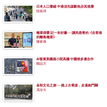
日本人口萎縮 中港須先謀劃免步其後塵
陸振球
種菜得愛 記一本好書──讀吳燕青的《在香港
的離島種菜》
陳家偉
AI發展美國搞小院高牆 中國推多邊合作
關品方
金秋文化之旅──踏上古蜀道，走過劍門關
馮珍今