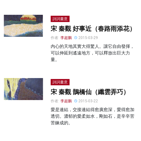
詩詞畫意
宋 秦觀 好事近（春路雨添花）
作者:
李超鵬
2015-03-29
內心的天地其實大得驚人。讓它自由發揮，
可以伸延到遙遠地方，可以釋放出巨大力
量。
詩詞畫意
宋 秦觀 鵲橋仙（纖雲弄巧）
作者:
李超鵬
2015-03-22
愛是連結，交接連結得愈廣愈深，愛得愈加
透切。濃郁的愛柔如水，剛如石，是辛辛苦
苦鍊成的。