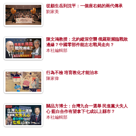
從顧生岳到沈平：一個座右銘的兩代傳承
劉家美
陳文鴻教授：北約縱深空襲 俄羅斯瀕臨戰敗
邊緣？中國零部件能左右戰局走向？
本社編輯部
行為不檢 培育教化才能治本
陳家偉
關品方博士：台灣九合一選舉 民進黨大失人
心 藍白合作有望拿下七成以上縣市？
本社編輯部