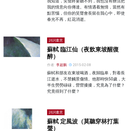
我知道，笑聲終要聽不到，我也沒有辦法把
我的情意向你傳達。有情遇着無情，當然有
點苦惱，但你的笑聲會長留在我心中，即使
春光不再，紅花消逝。
詩詞畫意
蘇軾 臨江仙（夜飲東坡醒復
醉）
作者:
李超鵬
2015-02-08
蘇軾和朋友在東坡喝酒，夜歸臨皋，對着長
江逝水，不禁觸景傷情。他那時快50歲，大
半生勞勞碌碌，營營擾擾，究竟為了什麼？
究竟得到了什麼？
詩詞畫意
蘇軾 定風波（莫聽穿林打葉
聲）