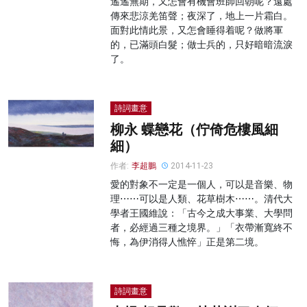
遙遙無期，又怎會有機會班師回朝呢？遠處
傳來悲涼羌笛聲；夜深了，地上一片霜白。
面對此情此景，又怎會睡得着呢？做將軍
的，已滿頭白髮；做士兵的，只好暗暗流淚
了。
詩詞畫意
柳永 蝶戀花（佇倚危樓風細
細）
作者:
李超鵬
2014-11-23
愛的對象不一定是一個人，可以是音樂、物
理⋯⋯可以是人類、花草樹木⋯⋯。清代大
學者王國維說：「古今之成大事業、大學問
者，必經過三種之境界。」「衣帶漸寬終不
悔，為伊消得人憔悴」正是第二境。
詩詞畫意