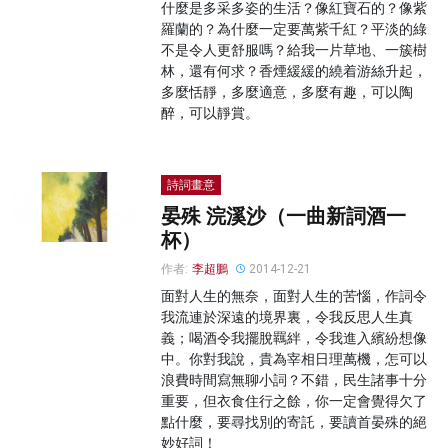
什麼是多采多姿的生活？像紅寶石的？像紫
羅蘭的？為什麼一定要萬紫千紅？平淡的綠
不是令人更舒服嗎？給我一片草地、一簇樹
林，還有何求？香煙緩緩的繞着游絲升起，
多麼恬靜，多麼適意，多麼有趣，可以陶
醉，可以靜賞。
詩詞畫意
晏殊 浣溪沙（一曲新詞酒一
杯）
作者:
李超鵬
2014-12-21
面對人生的無奈，面對人生的苦惱，作詞令
我流連於深遠的境界裏，令我反思人生真
義；喝酒令我擺脫羈絆，令我進入繽紛想像
中。你對我說，貴為宰相日理萬機，怎可以
浪費時間寫無聊小詞？不錯，民生諸事十分
重要，但衣食住行之餘，你一定會覺得欠了
點什麼，要尋找別的寄託，要讀首晏殊的絕
妙好詞！