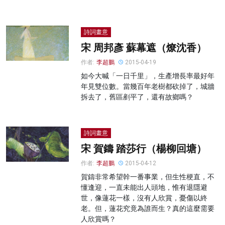
詩詞畫意
宋 周邦彥 蘇幕遮（燎沈香）
作者:
李超鵬
2015-04-19
如今大喊「一日千里」，生產增長率最好年
年見雙位數。當幾百年老樹都砍掉了，城牆
拆去了，舊區剷平了，還有故鄉嗎？
詩詞畫意
宋 賀鑄 踏莎行（楊柳回塘）
作者:
李超鵬
2015-04-12
賀鑄非常希望幹一番事業，但生性梗直，不
懂逢迎，一直未能出人頭地，惟有退隱避
世，像蓮花一樣，沒有人欣賞，憂傷以終
老。但，蓮花究竟為誰而生？真的這麼需要
人欣賞嗎？