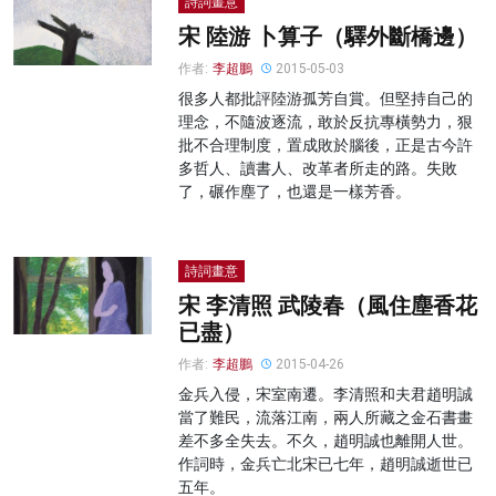
詩詞畫意
宋 陸游 卜算子（驛外斷橋邊）
作者:
李超鵬
2015-05-03
很多人都批評陸游孤芳自賞。但堅持自己的
理念，不隨波逐流，敢於反抗專橫勢力，狠
批不合理制度，置成敗於腦後，正是古今許
多哲人、讀書人、改革者所走的路。失敗
了，碾作塵了，也還是一樣芳香。
詩詞畫意
宋 李清照 武陵春（風住塵香花
已盡）
作者:
李超鵬
2015-04-26
金兵入侵，宋室南遷。李清照和夫君趙明誠
當了難民，流落江南，兩人所藏之金石書畫
差不多全失去。不久，趙明誠也離開人世。
作詞時，金兵亡北宋已七年，趙明誠逝世已
五年。