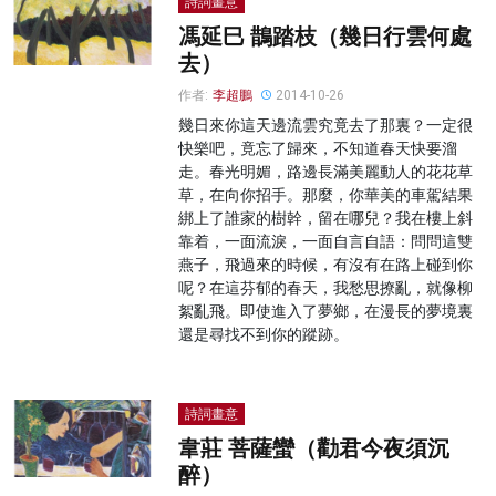
詩詞畫意
馮延巳 鵲踏枝（幾日行雲何處
去）
作者:
李超鵬
2014-10-26
幾日來你這天邊流雲究竟去了那裏？一定很
快樂吧，竟忘了歸來，不知道春天快要溜
走。春光明媚，路邊長滿美麗動人的花花草
草，在向你招手。那麼，你華美的車駕結果
綁上了誰家的樹幹，留在哪兒？我在樓上斜
靠着，一面流淚，一面自言自語：問問這雙
燕子，飛過來的時候，有沒有在路上碰到你
呢？在這芬郁的春天，我愁思撩亂，就像柳
絮亂飛。即使進入了夢鄉，在漫長的夢境裏
還是尋找不到你的蹤跡。
詩詞畫意
韋莊 菩薩蠻（勸君今夜須沉
醉）