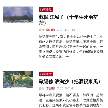
詩詞畫意
蘇軾 江城子（十年生死兩茫
茫）
作者:
李超鵬
2015-01-18
蘇軾作詞時40歲，妻子王氏已死去十年。生
前兩人感情甚深，蘇軾事業上屢遭挫折，甚
為苦悶，時常思憶和妻子在一起的日子。一
直到老仍是貶謫的時候多，年過60還要貶黜
到偏遠荒蕪之地⋯⋯
詩詞畫意
歐陽修 浪淘沙（把酒祝東風）
作者:
李超鵬
2015-01-11
舉杯向春風祝酒，請不要走，和我們一起留
連，在洛陽城東郊的小路上，欣賞垂楊柔美
的姿容。這裏不就是當年攜手同遊的地方？