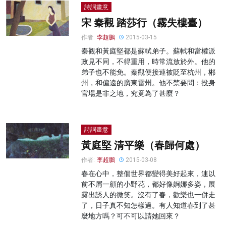
詩詞畫意
宋 秦觀 踏莎行（霧失樓臺）
作者:
李超鵬
2015-03-15
秦觀和黃庭堅都是蘇軾弟子。蘇軾和當權派
政見不同，不得重用，時常流放於外。他的
弟子也不能免。秦觀便接連被貶至杭州，郴
州，和偏遠的廣東雷州。他不禁要問：投身
官場是非之地，究竟為了甚麼？
詩詞畫意
黃庭堅 清平樂（春歸何處）
作者:
李超鵬
2015-03-08
春在心中，整個世界都變得美好起來，連以
前不屑一顧的小野花，都好像婀娜多姿，展
露出誘人的微笑。沒有了春，歡樂也一併走
了，日子真不知怎樣過。有人知道春到了甚
麼地方嗎？可不可以請她回來？