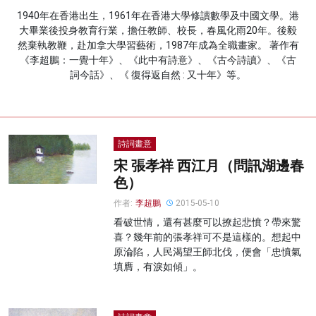
1940年在香港出生，1961年在香港大學修讀數學及中國文學。港
名家榜
大畢業後投身教育行業，擔任教師、校長，春風化雨20年。後毅
然棄執教鞭，赴加拿大學習藝術，1987年成為全職畫家。 著作有
灼見活動
《李超鵬：一覺十年》、《此中有詩意》、《古今詩讀》、《古
詞今話》、《 復得返自然 : 又十年》等。
關於我們
詩詞畫意
宋 張孝祥 西江月（問訊湖邊春
色）
作者:
李超鵬
2015-05-10
看破世情，還有甚麼可以撩起悲憤？帶來驚
喜？幾年前的張孝祥可不是這樣的。想起中
原淪陷，人民渴望王師北伐，便會「忠憤氣
填膺，有淚如傾」。