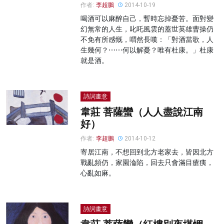
作者:
李超鵬
2014-10-19
喝酒可以麻醉自己，暫時忘掉憂苦。面對變
幻無常的人生，叱吒風雲的蓋世英雄曹操仍
不免有所感慨，喟然長嘆：「對酒當歌，人
生幾何？⋯⋯何以解憂？唯有杜康。」杜康
就是酒。
詩詞畫意
韋莊 菩薩蠻（人人盡說江南
好）
作者:
李超鵬
2014-10-12
寄居江南，不想回到北方老家去，皆因北方
戰亂頻仍，家園淪陷，回去只會滿目瘡痍，
心亂如麻。
詩詞畫意