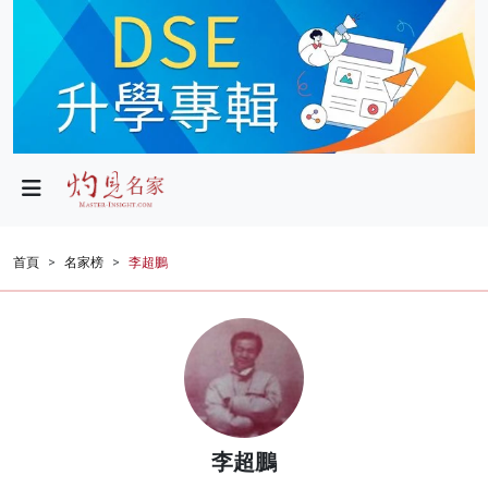
政局
教育
文化
財經
首頁
名家榜
李超鵬
生活
健康
商業
科技
李超鵬
影片