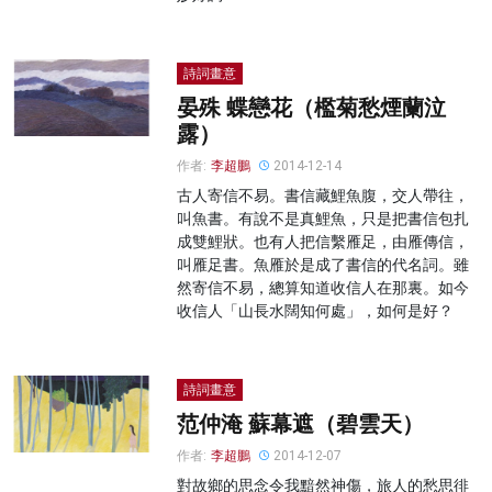
詩詞畫意
晏殊 蝶戀花（檻菊愁煙蘭泣
露）
作者:
李超鵬
2014-12-14
古人寄信不易。書信藏鯉魚腹，交人帶往，
叫魚書。有說不是真鯉魚，只是把書信包扎
成雙鯉狀。也有人把信繫雁足，由雁傳信，
叫雁足書。魚雁於是成了書信的代名詞。雖
然寄信不易，總算知道收信人在那裏。如今
收信人「山長水闊知何處」，如何是好？
詩詞畫意
范仲淹 蘇幕遮（碧雲天）
作者:
李超鵬
2014-12-07
對故鄉的思念令我黯然神傷，旅人的愁思徘