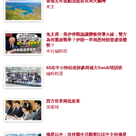
香港五年規劃須提前布局大鵬灣
來文
兔主席：美伊停戰協議變衝突導火線，雙方
為何重啟戰爭？伊朗一早洞悉特朗普虛張聲
勢？
本社編輯部
60名中小特幼老師參與城大GenAI培訓班
編輯精選
西方世界兩批政客
張建雄
摘星以外：從校園生活觀察DSE中文科摘星