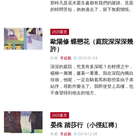
那時凡是花木叢生處都有我們的蹤跡。見面
的時間苦短，匆匆過去了，留下無窮惆悵。
詩詞畫意
歐陽修 蝶戀花（庭院深深深幾
許）
作者:
李超鵬
2015-01-04
深深的庭院，究竟有多深呢？在輕煙之中，
楊柳一層層，簾幕一重重。我在深院內獨自
徘徊，他呢，一定在騎着馬和那些富紈子弟
結伴，尋歡作樂去了。我即使登上高樓，也
不會望得到他去的地方。
詩詞畫意
晏殊 踏莎行（小徑紅稀）
作者:
李超鵬
2014-12-28