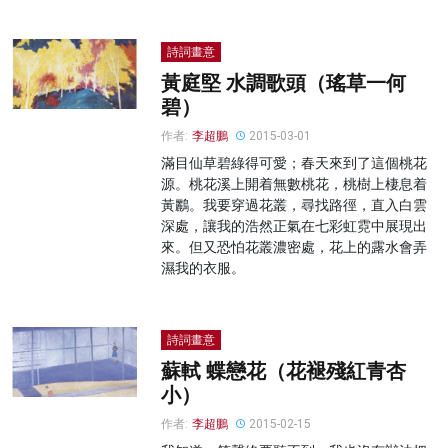
詩詞畫意
黃庭堅 水調歌頭（瑤草一何
碧）
作者:
李超鵬
2015-03-01
滿目仙草碧綠得可愛；春天來到了這個桃花
源。桃花溪上開着無數桃花，桃樹上棲息着
黃鸝。我要穿過花叢，尋找路徑，直入白雲
深處，讓我的浩然正氣在七彩虹霓中展現出
來。但又恐怕花叢濃密處，花上的露水會弄
濕我的衣服。
詩詞畫意
蘇軾 蝶戀花（花褪殘紅青杏
小）
作者:
李超鵬
2015-02-15