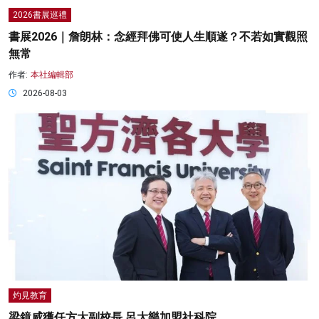
2026書展巡禮
書展2026｜詹朗林：念經拜佛可使人生順遂？不若如實觀照
無常
作者:
本社編輯部
2026-08-03
灼見教育
梁鏡威獲任方大副校長 呂大樂加盟社科院