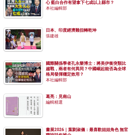
心 藍白合作有望拿下七成以上縣市？
本社編輯部
日本、印度經濟難扭轉乾坤
張建雄
國際關係學者孔永樂博士：將美伊衝突類比
越戰，兩者有何異同？中國崛起能否為全球
格局發揮穩定效用？
本社編輯部
葛亮：見南山
編輯精選
書展2026｜葉劉淑儀：最喜歡姐姐角色 無官