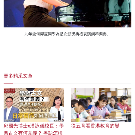
九年級何羿霆同學為是次頒獎典禮表演鋼琴獨奏。
更多精采文章
邱國光博士x潘詠儀校長：學
從五育看香港教育的變
習古文有何意義？ 粵語怎樣