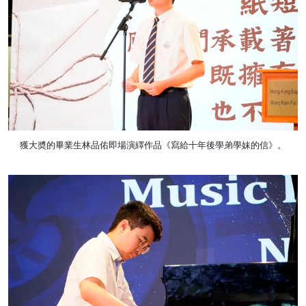
獲大奬的畢業生林品佑即場演繹作品《寫給十年後學弟學妹的信》。