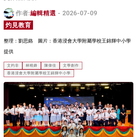
名家榜
作者:
編輯精選
- 2026-07-09
灼見活動
灼見教育
關於我們
整理：劉思鉻 圖片：香港浸會大學附屬學校王錦輝中小學
提供
文灼非
林曉鋒
陳偉佳
文學創作
香港浸會大學附屬學校王錦輝中小學