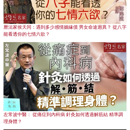
曆法家侯天同：遇到多少感情姻緣債 男女命途迥異？ 從八字
能看透你的七情六欲？
左常波中醫： 從痛症到內科病 針灸如何透過解筋結 精準調
理身體？