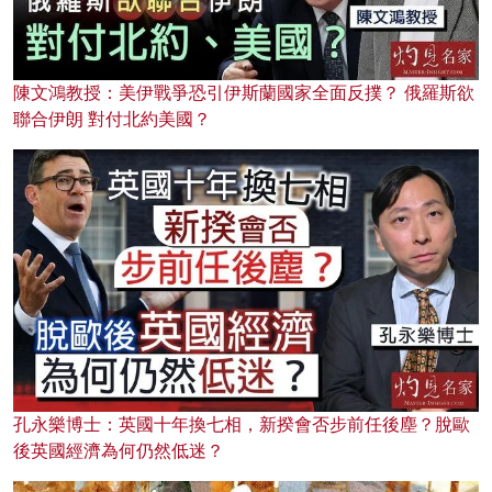
陳文鴻教授：美伊戰爭恐引伊斯蘭國家全面反撲？ 俄羅斯欲
聯合伊朗 對付北約美國？
孔永樂博士：英國十年換七相，新揆會否步前任後塵？脫歐
後英國經濟為何仍然低迷？