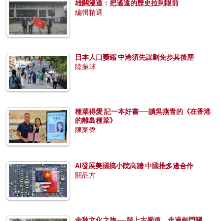
雄關漫道：把遙遠的歷史拉到眼前
編輯精選
日本人口萎縮 中港須先謀劃免步其後塵
陸振球
種菜得愛 記一本好書──讀吳燕青的《在香港
的離島種菜》
陳家偉
AI發展美國搞小院高牆 中國推多邊合作
關品方
金秋文化之旅──踏上古蜀道，走過劍門關