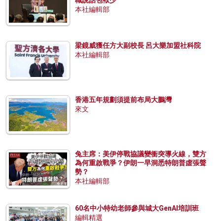
職說話包袱少
本社編輯部
梁鏡威獲任方大副校長 呂大樂加盟社科院
本社編輯部
香港五年規劃須提前布局大鵬灣
來文
兔主席：美伊停戰協議變衝突導火線，雙方
為何重啟戰爭？伊朗一早洞悉特朗普虛張聲
勢？
本社編輯部
60名中小特幼老師參與城大GenAI培訓班
編輯精選