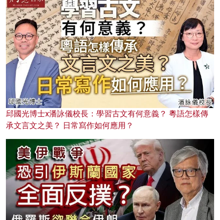
邱國光博士x潘詠儀校長：學習古文有何意義？ 粵語怎樣傳
承文言文之美？ 日常寫作如何應用？