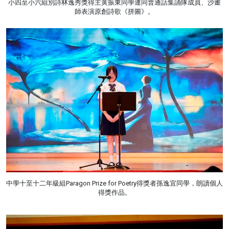
小四至小六組別詩林逸秀獎得主黃振東同學連同普通話集誦隊成員、沙畫
師表演原創詩歌《拼圖》。
中學十至十二年級組Paragon Prize for Poetry得獎者孫逸宜同學，朗讀個人
得獎作品。