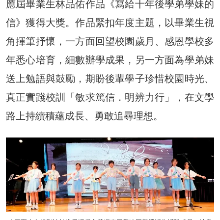
應屆畢業生林品佑作品《寫給十年後學弟學妹的
信》獲得大獎。作品緊扣年度主題，以畢業生視
角揮筆抒懷，一方面回望校園歲月、感恩學校多
年悉心培育，細數辦學成果，另一方面為學弟妹
送上勉語與鼓勵，期盼後輩學子珍惜校園時光、
真正實踐校訓「敏求篤信．明辨力行」，在文學
路上持續積蘊成長、勇敢追尋理想。