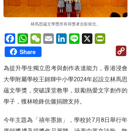
林馬思蘊文學獎所有得獎者合影留念。
Facebook
WhatsApp
WeChat
Email
LinkedIn
Line
X
PrintFriendl
C
Share
Li
為提升學生獨立思考與創作表達能力，香港浸會
大學附屬學校王錦輝中小學2024年起設立林馬思
蘊文學獎，突破課堂教學，鼓勵熱愛文字創作的
學子，獲林曉鋒伉儷捐贈支持。
今年主題為「禧年墨旅」，學校於7月8日舉行年
度頒獎禮及得獎作品展覽，涵蓋中英文詩歌、散