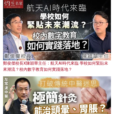
鄭俊傑校長X陳穎華主任：航天AI時代來臨 學校如何緊貼未
來潮流？校內數字教育如何實踐落地？