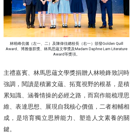
林曉峰伉儷（左一、二）及陳偉佳總校長（右一）頒發Golden Quill
Award、博雅傲群獎、林馬思蘊文學獎及Madam Daphne Lam Literature
Award等獎項。
主禮嘉賓、林馬思蘊文學獎捐贈人林曉鋒致詞時
強調，閱讀是積澱文蘊、拓寬視野的根基，是積
累知識、涵養情操的必經之路，而寫作能梳理思
維、表達思想、展現自我核心價值，二者相輔相
成，是培育獨立思辨能力、塑造人文素養的關
鍵。