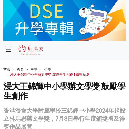
政局
教育
文化
財經
首頁
教育
中學
小學
浸大王錦輝中小學辦文學獎 鼓勵學生創作 | 編輯精選
生活
浸大王錦輝中小學辦文學獎 鼓勵學
健康
生創作
商業
香港浸會大學附屬學校王錦輝中小學2024年起設
科技
立林馬思蘊文學獎，7月8日舉行年度頒獎禮及得
影片
獎作品展覽。