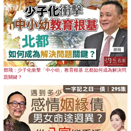
鄧飛：少子化衝擊「中小幼」教育根基 北都如何成為解決問
題關鍵？