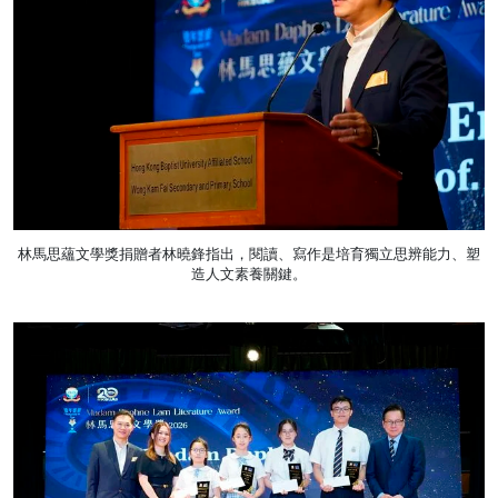
林馬思蘊文學獎捐贈者林曉鋒指出，閱讀、寫作是培育獨立思辨能力、塑
造人文素養關鍵。