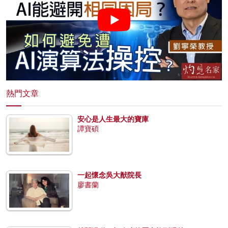
熱門文章
安心是人生最大的寶庫
譚寶碩
一起懷念吳大猷院長
廖書蘭