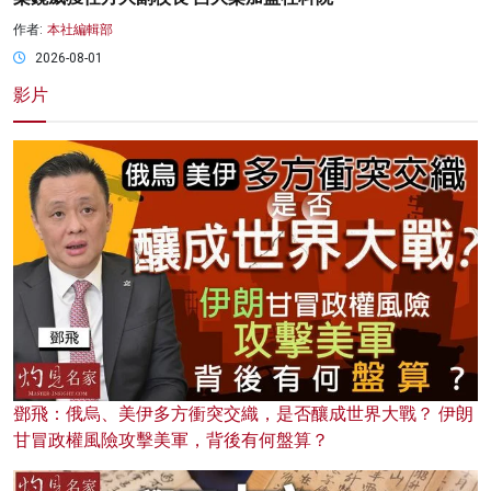
作者:
本社編輯部
2026-08-01
影片
鄧飛：俄烏、美伊多方衝突交織，是否釀成世界大戰？ 伊朗
甘冒政權風險攻擊美軍，背後有何盤算？