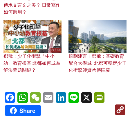
傳承文言文之美？ 日常寫作
如何應用？
鄧飛：少子化衝擊「中小
規劃建言︱鄧飛：基礎教育
幼」教育根基 北都如何成為
配合大學城 北都可穩定少子
解決問題關鍵？
化衝擊師資承傳陣腳
Facebook
WhatsApp
WeChat
Email
LinkedIn
Line
X
PrintFriendl
C
Share
Li