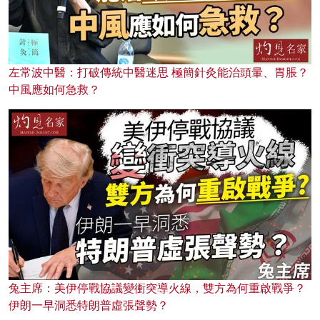
左常波中醫：打破傳統中醫迷思 極簡針灸能治頭暈、胃脹？
中風應如何急救？
兔主席：美伊停戰協議變衝突導火線，雙方為何重啟戰爭？
伊朗一早洞悉特朗普虛張聲勢？