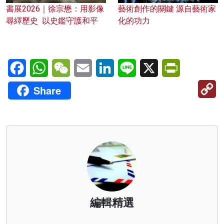
書展2026｜徐宗懋：用影像
藝術創作的關鍵 源自藝術家
尋繹歷史 以史鑑守護和平
化的功力
Facebook
WhatsApp
WeChat
Email
LinkedIn
Line
X
PrintFriendl
C
Share
Li
編輯精選