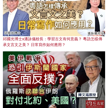
邱國光博士x潘詠儀校長：學習古文有何意義？ 粵語怎樣傳
承文言文之美？ 日常寫作如何應用？