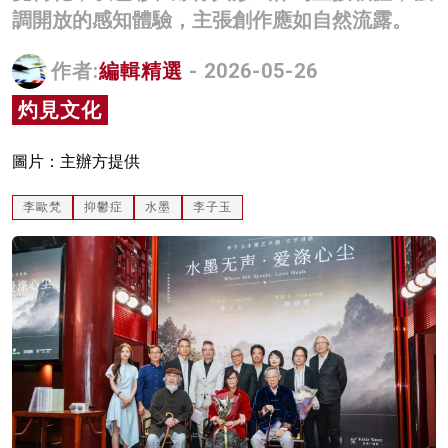
調開放的感知體驗，主張創作應如自然流露。
名家榜
灼見活動
作者:
編輯精選
- 2026-05-26
灼見文化
關於我們
圖片：主辦方提供
李歐梵
抑鬱症
水墨
李子玉