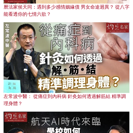
曆法家侯天同：遇到多少感情姻緣債 男女命途迥異？ 從八字
能看透你的七情六欲？
左常波中醫： 從痛症到內科病 針灸如何透過解筋結 精準調
理身體？