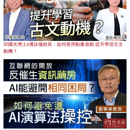
邱國光博士x潘詠儀校長：如何善用動畫遊戲 提升學習古文
動機？