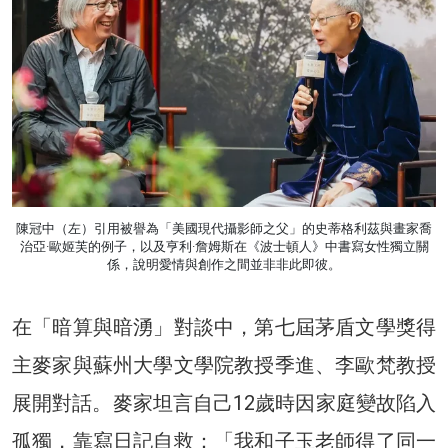
陳冠中（左）引用被譽為「美國現代攝影師之父」的史蒂格利茲與畫家喬
治亞·歐姬芙的例子，以及亨利·詹姆斯在《波士頓人》中書寫女性獨立關
係，說明愛情與創作之間並非非此即彼。
在「暗算與暗湧」對談中，第七屆茅盾文學獎得
主麥家與蘇州大學文學院教授季進、李歐梵教授
展開對話。麥家坦言自己12歲時因家庭變故陷入
孤獨，靠寫日記自救：「我和子玉老師得了同一