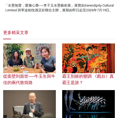
「水墨無聲，愛滌心塵──李子玉水墨藝術展」展覽由Serendipity Cultural
Limited 與寧波柏悅酒店於聯合主辦，展期由即日起至2026年7月19日。
更多精采文章
從面壁到面世──牛玉生與牛
霸王別姬的變調 《戲台》真
佳的兩代敦煌路
霸王是誰？