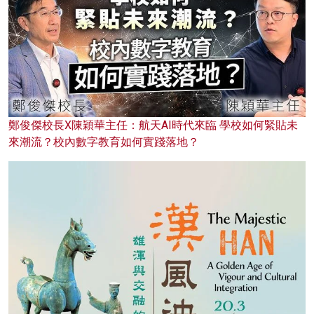
鄭俊傑校長X陳穎華主任：航天AI時代來臨 學校如何緊貼未
來潮流？校內數字教育如何實踐落地？