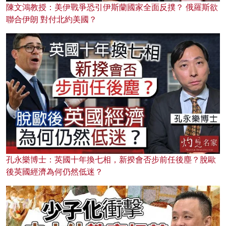
陳文鴻教授：美伊戰爭恐引伊斯蘭國家全面反撲？ 俄羅斯欲
聯合伊朗 對付北約美國？
孔永樂博士：英國十年換七相，新揆會否步前任後塵？脫歐
後英國經濟為何仍然低迷？