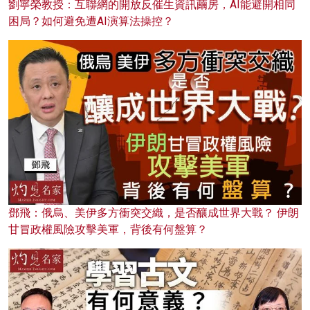
劉寧榮教授：互聯網的開放反催生資訊繭房，AI能避開相同
困局？如何避免遭AI演算法操控？
鄧飛：俄烏、美伊多方衝突交織，是否釀成世界大戰？ 伊朗
甘冒政權風險攻擊美軍，背後有何盤算？