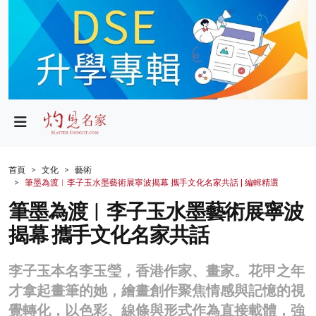
政局
教育
文化
財經
首頁
文化
藝術
筆墨為渡︱李子玉水墨藝術展寧波揭幕 攜手文化名家共話 | 編輯精選
生活
筆墨為渡︱李子玉水墨藝術展寧波
健康
揭幕 攜手文化名家共話
商業
李子玉本名李玉瑩，香港作家、畫家。花甲之年
科技
才拿起畫筆的她，繪畫創作聚焦情感與記憶的視
影片
覺轉化，以色彩、線條與形式作為直接載體，強