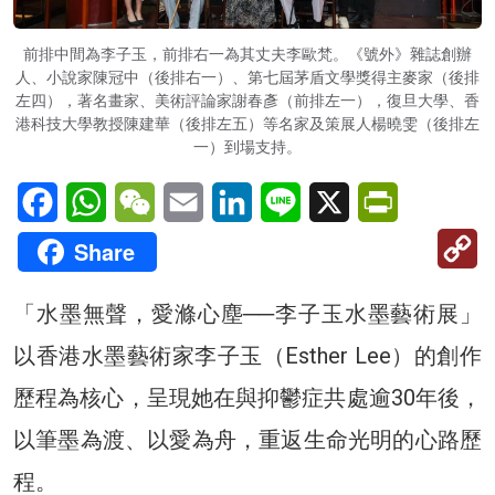
前排中間為李子玉，前排右一為其丈夫李歐梵。《號外》雜誌創辦
人、小說家陳冠中（後排右一）、第七屆茅盾文學獎得主麥家（後排
左四），著名畫家、美術評論家謝春彥（前排左一），復旦大學、香
港科技大學教授陳建華（後排左五）等名家及策展人楊曉雯（後排左
一）到場支持。
Facebook
WhatsApp
WeChat
Email
LinkedIn
Line
X
PrintFriendl
C
Share
Li
「水墨無聲，愛滌心塵──李子玉水墨藝術展」
以香港水墨藝術家李子玉（Esther Lee）的創作
歷程為核心，呈現她在與抑鬱症共處逾30年後，
以筆墨為渡、以愛為舟，重返生命光明的心路歷
程。