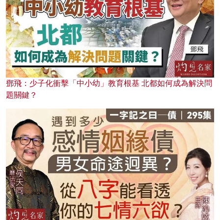
鄧飛：少子化衝擊「中小幼」教育根基 北都如何成為解決問
題關鍵？