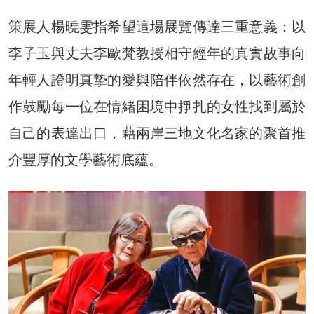
策展人楊曉雯指希望這場展覽傳達三重意義：以
李子玉與丈夫李歐梵教授相守經年的真實故事向
年輕人證明真摯的愛與陪伴依然存在，以藝術創
作鼓勵每一位在情緒困境中掙扎的女性找到屬於
自己的表達出口，藉兩岸三地文化名家的聚首推
介豐厚的文學藝術底蘊。