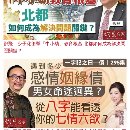
鄧飛：少子化衝擊「中小幼」教育根基 北都如何成為解決問
題關鍵？