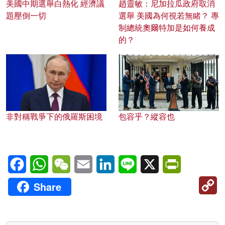
美國中期選舉白熱化 經濟議
趙靈敏：尼加拉瓜政府取消
題壓倒一切
選舉 美國為何視若無睹？ 專
制總統奧爾特加是如何養成
的？
非對稱戰爭下的俄羅斯困境
包容乎？縱容也
Facebook
WhatsApp
WeChat
Email
LinkedIn
Line
X
PrintFriendl
C
Share
Li