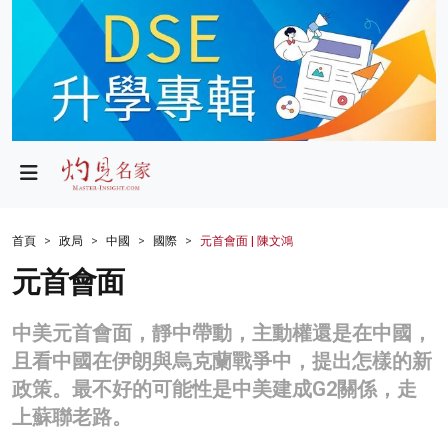
政局
教育
文化
財經
首頁
政局
中國
國際
元首會面 | 陳文鴻
生活
元首會面
健康
中美元首會面，靜中帶動，主動權還是在中國，
商業
且看中國在伊朗與烏克蘭戰爭中，提出怎樣的新
政策。最不好的可能性是中美建成G2關係，走
科技
上蘇聯老路。
影片