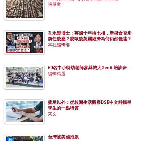
張量童
孔永樂博士：英國十年換七相，新揆會否步
前任後塵？脫歐後英國經濟為何仍然低迷？
本社編輯部
60名中小特幼老師參與城大GenAI培訓班
編輯精選
摘星以外：從校園生活觀察DSE中文科摘星
學生的一點特質
來文
台灣被美國拖累