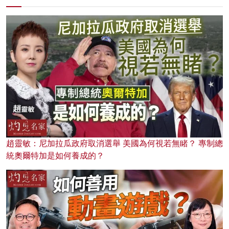
趙靈敏：尼加拉瓜政府取消選舉 美國為何視若無睹？ 專制總
統奧爾特加是如何養成的？