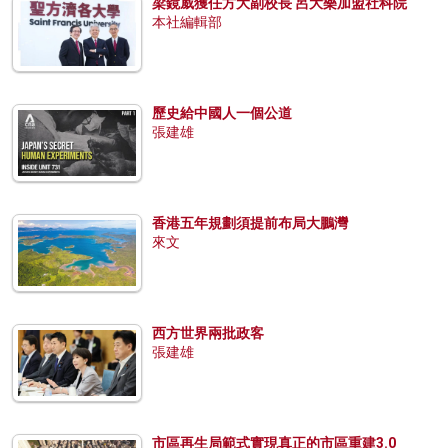
梁鏡威獲任方大副校長 呂大樂加盟社科院
本社編輯部
歷史給中國人一個公道
張建雄
香港五年規劃須提前布局大鵬灣
來文
西方世界兩批政客
張建雄
市區再生局範式實現真正的市區重建3.0