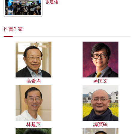
張建雄
推薦作家
高希均
蔣匡文
林超英
譚寶碩