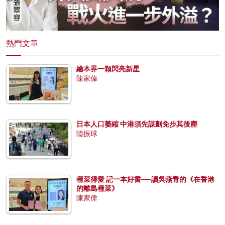
熱門文章
繪本界一顆閃亮新星
陳家偉
日本人口萎縮 中港須先謀劃免步其後塵
陸振球
種菜得愛 記一本好書──讀吳燕青的《在香港
的離島種菜》
陳家偉