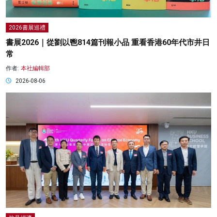
2026書展巡禮
書展2026｜從劉以鬯814篇刊報小品 重看香港60年代市井日
常
作者:
本社編輯部
2026-08-06