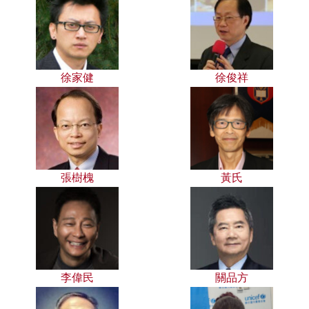
徐家健
徐俊祥
張樹槐
黃氏
李偉民
關品方