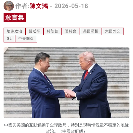
作者:
陳文鴻
- 2026-05-18
名家榜
敢言集
灼見活動
地緣政治
習近平
特朗普
習特會
美國霸權
大國外交
關於我們
G2
中美關係
中國與美國的互動觸動了全球政局，特別是現時情況最不穩定的地緣
政治。（中國政府網）