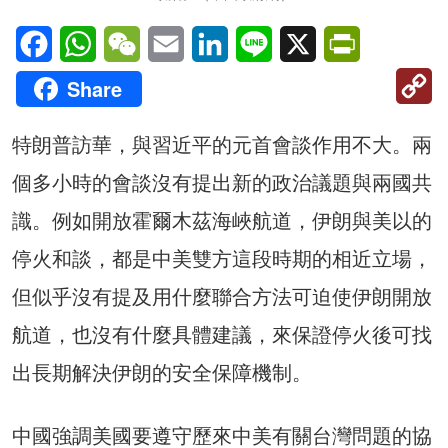
Facebook
WhatsApp
WeChat
Email
LinkedIn
Line
X
PrintFriendl
C
Share
Li
特朗普訪華，與習近平的元首會談作用不大。兩
個多小時的會談沒有提出新的政治議題與兩國共
識。例如開放霍爾木茲海峽航道，伊朗與美以的
停火和談，都是中美雙方這段時期的相近立場，
但似乎沒有提及用什麼聯合方法可迫使伊朗開放
航道，也沒有什麼具體建議，來保證停火後可找
出長期解決伊朗的安全保障機制。
中國強調美國要遵守歷來中美有關台灣問題的協