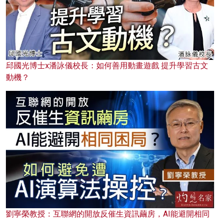
邱國光博士x潘詠儀校長：如何善用動畫遊戲 提升學習古文
動機？
劉寧榮教授：互聯網的開放反催生資訊繭房，AI能避開相同