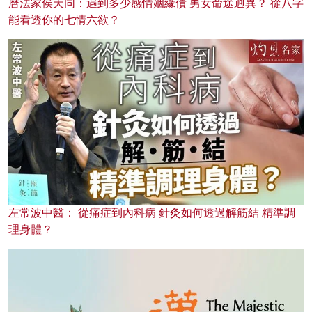
曆法家侯天同：遇到多少感情姻緣債 男女命途迥異？ 從八字
能看透你的七情六欲？
左常波中醫： 從痛症到內科病 針灸如何透過解筋結 精準調
理身體？