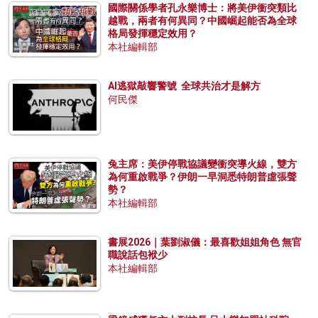
國際關係學者孔永樂博士：將美伊衝突類比
越戰，兩者有何異同？中國崛起能否為全球
格局發揮穩定效用？
本社編輯部
AI逃獄敲響警號 全球共治才是解方
何民傑
兔主席：美伊停戰協議變衝突導火線，雙方
為何重啟戰爭？伊朗一早洞悉特朗普虛張聲
勢？
本社編輯部
書展2026｜葉劉淑儀：最喜歡姐姐角色 無官
職說話包袱少
本社編輯部