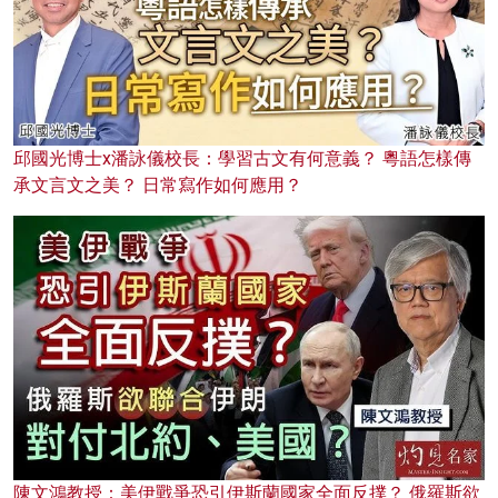
邱國光博士x潘詠儀校長：學習古文有何意義？ 粵語怎樣傳
承文言文之美？ 日常寫作如何應用？
陳文鴻教授：美伊戰爭恐引伊斯蘭國家全面反撲？ 俄羅斯欲