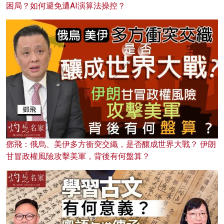
困局？如何避免遭AI演算法操控？
鄧飛：俄烏、美伊多方衝突交織，是否釀成世界大戰？ 伊朗
甘冒政權風險攻擊美軍，背後有何盤算？