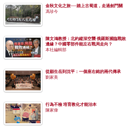
金秋文化之旅──踏上古蜀道，走過劍門關
馮珍今
陳文鴻教授：北約縱深空襲 俄羅斯瀕臨戰敗
邊緣？中國零部件能左右戰局走向？
本社編輯部
從顧生岳到沈平：一個座右銘的兩代傳承
劉家美
行為不檢 培育教化才能治本
陳家偉