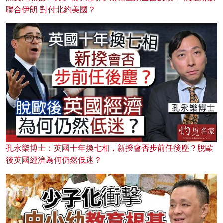
聯合伊朗 對付北約美國？
孔永樂博士：英國十年換七相，新揆會否步前任後塵？脫歐
後英國經濟為何仍然低迷？