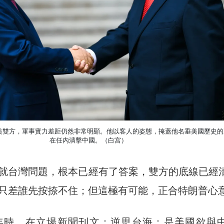
美雙方，軍事實力差距仍然非常明顯。他以客人的姿態，掩蓋他名垂美國歷史的
在任內潰擊中國。（白宫）
就台灣問題，根本已經有了答案，雙方的底線已經
只差誰先按捺不住；但這極有可能，正合特朗普心
1年時，在立場新聞刊文：逆思台海：是美國欲與