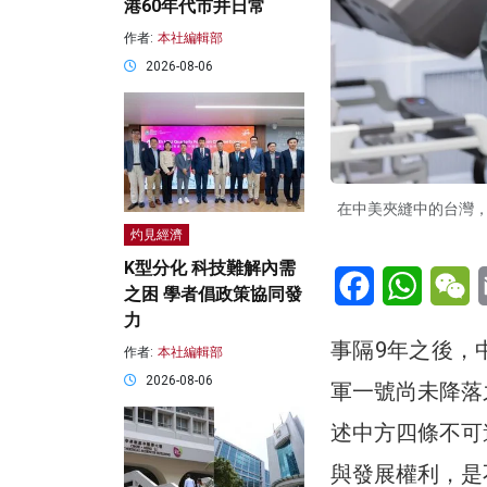
港60年代市井日常
作者:
本社編輯部
2026-08-06
在中美夾縫中的台灣
灼見經濟
K型分化 科技難解內需
Facebook
WhatsA
W
之困 學者倡政策協同發
力
事隔9年之後，
作者:
本社編輯部
2026-08-06
軍一號尚未降落
述中方四條不可
與發展權利，是