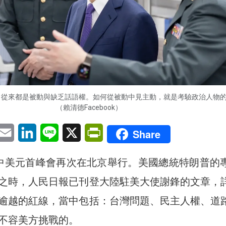
，從來都是被動與缺乏話語權。如何從被動中見主動，就是考驗政治人物
（賴清德Facebook）
pp
eChat
Email
LinkedIn
Line
X
PrintFriendly
Share
中美元首峰會再次在北京舉行。美國總統特朗普的
之時，人民日報已刊登大陸駐美大使謝鋒的文章，
逾越的紅線，當中包括：台灣問題、民主人權、道
不容美方挑戰的。