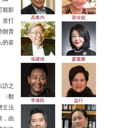
可能影
高希均
黃珍妮
、攻打
特朗普
人的姿
張建雄
廖書蘭
出訪之
：〈鄭
李偉民
益行
灣立法
前，由