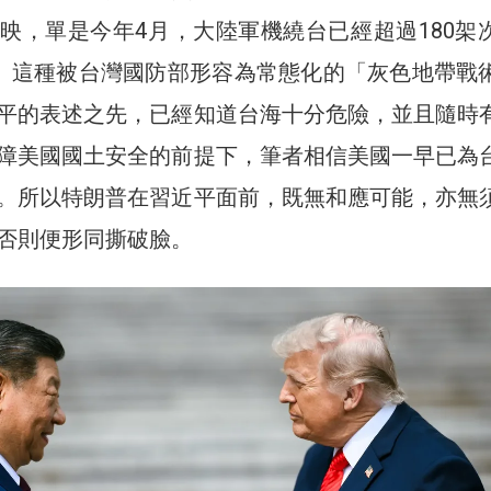
映，單是今年4月，大陸軍機繞台已經超過180架
次。這種被台灣國防部形容為常態化的「灰色地帶戰
平的表述之先，已經知道台海十分危險，並且隨時
障美國國土安全的前提下，筆者相信美國一早已為
。所以特朗普在習近平面前，既無和應可能，亦無
否則便形同撕破臉。