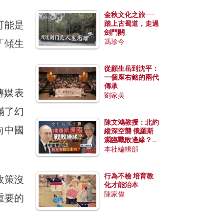
金秋文化之旅──
可能是
踏上古蜀道，走過
劍門關
「傾生
馮珍今
從顧生岳到沈平：
一個座右銘的兩代
傳承
傳媒表
劉家美
滿了幻
陳文鴻教授：北約
向中國
縱深空襲 俄羅斯
瀕臨戰敗邊緣？中
國零部件能左右戰
本社編輯部
局走向？
行為不檢 培育教
政策沒
化才能治本
陳家偉
重要的