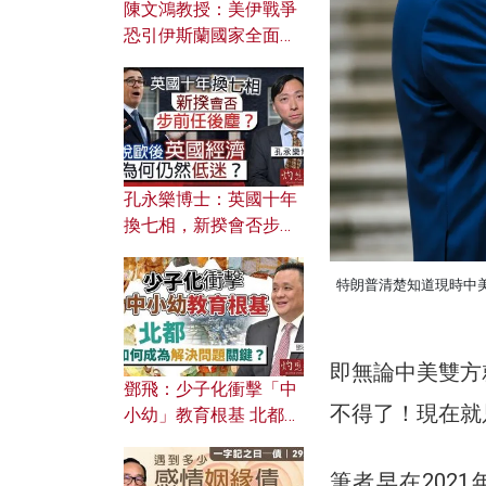
陳文鴻教授：美伊戰爭
恐引伊斯蘭國家全面反
撲？ 俄羅斯欲聯合伊朗
對付北約美國？
孔永樂博士：英國十年
換七相，新揆會否步前
任後塵？脫歐後英國經
濟為何仍然低迷？
特朗普清楚知道現時中
即無論中美雙方
鄧飛：少子化衝擊「中
不得了！現在就
小幼」教育根基 北都如
何成為解決問題關鍵？
筆者早在202