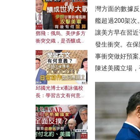
何避免遭AI演算法操
灣方面的數據反
控？
艦超過200架
讓美方早在習近
鄧飛：俄烏、美伊多方
衝突交織，是否釀成世
發生衝突。在保
界大戰？ 伊朗甘冒政權
事衝突做好預案
風險攻擊美軍，背後有
何盤算？
陳述美國立場，
邱國光博士x潘詠儀校
長：學習古文有何意
義？ 粵語怎樣傳承文言
文之美？ 日常寫作如何
應用？