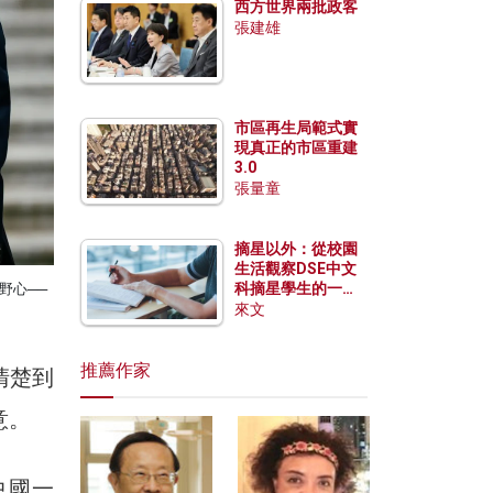
西方世界兩批政客
張建雄
市區再生局範式實
現真正的市區重建
3.0
張量童
摘星以外：從校園
生活觀察DSE中文
科摘星學生的一點
野心──
特質
來文
推薦作家
清楚到
意。
中國一