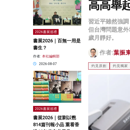
高高舉
習近平雖然強調
但台灣問題意外
2026書展巡禮
歲月靜好。
書展2026｜百無一用是
書生？
作者:
葉振
作者:
本社編輯部
2026-08-07
灼見原創
灼見獨家
2026書展巡禮
書展2026｜從劉以鬯
814篇刊報小品 重看香