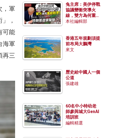
兔主席：美伊停戰
次，軍
協議變衝突導火
線，雙方為何重啟
術」，
戰爭？伊朗一早洞
本社編輯部
悉特朗普虛張聲
有可能
勢？
香港五年規劃須提
台海軍
前布局大鵬灣
來文
須再三
歷史給中國人一個
公道
張建雄
60名中小特幼老
師參與城大GenAI
培訓班
編輯精選