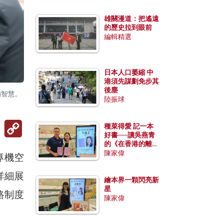
雄關漫道：把遙遠
的歷史拉到眼前
編輯精選
日本人口萎縮 中
港須先謀劃免步其
後塵
的智慧。
陸振球
Copy
種菜得愛 記一本
Link
好書──讀吳燕青
的《在香港的離島
種菜》
陳家偉
專機空
詳細展
繪本界一顆閃亮新
星
路制度
陳家偉