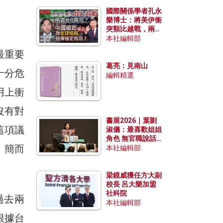
國際關係學者孔永
樂博士：將美伊衝
突類比越戰，兩者
有何異同？中國崛
本社編輯部
起能否為全球格局
最重要
發揮穩定效用？
葛亮：見南山
十分危
編輯精選
用上衝
沒有對
書展2026｜葉劉
這項議
淑儀：最喜歡姐姐
角色 無官職說話
」簡而
包袱少
本社編輯部
梁鏡威獲任方大副
校長 呂大樂加盟
社科院
過去兩
本社編輯部
根據台