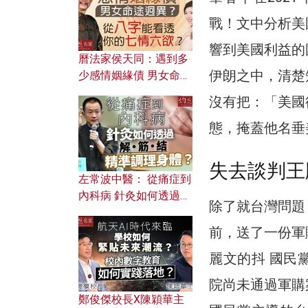
戰！文中分析美
響到美國利益的
曆法家侯天同：遇到多
伊朗之中，清楚
少感情姻緣債 男女命途
迥異？ 從八字能看透你
沒有把：「美國
的七情六欲？
態，掩蓋他名垂
失去談判王
左常波中醫： 從痛症到
內科病 針灸如何透過解
除了就台灣問題
筋結 精準調理身體？
前，送了一份軍
麗文的抖 國民
院尚未通過軍購
鄭俊傑校長X陳穎華主