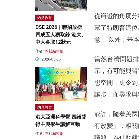
從辯證的角度分
灼見教育
幫了特朗普這位
DSE 2026｜聯招放榜
四成五人獲取錄 港大、
意」 以外，基
中大各取12狀元
作者:
本社編輯部
當然台灣問題
2026-08-05
示，有可能與習
想空間，更令到
讓步，而尋求與
灼見教育
或許，隨着美國
港大亞洲科學營 四諾獎
得主與學生講解互動
有改變」，相關
作者:
本社編輯部
議題，為什麼就