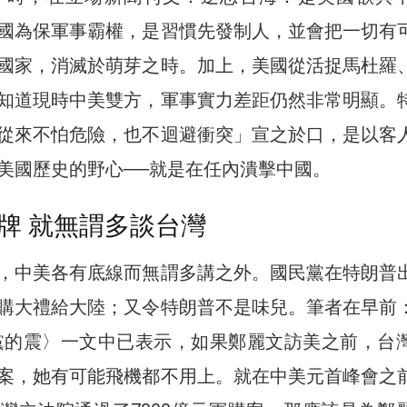
國為保軍事霸權，是習慣先發制人，並會把一切有
國家，消滅於萌芽之時。加上，美國從活捉馬杜羅
知道現時中美雙方，軍事實力差距仍然非常明顯。
從來不怕危險，也不迴避衝突」宣之於口，是以客
美國歷史的野心──就是在任內潰擊中國。
牌 就無謂多談台灣
，中美各有底線而無謂多講之外。國民黨在特朗普
購大禮給大陸；又令特朗普不是味兒。筆者在早前
黨的震〉一文中已表示，如果鄭麗文訪美之前，台
案，她有可能飛機都不用上。就在中美元首峰會之