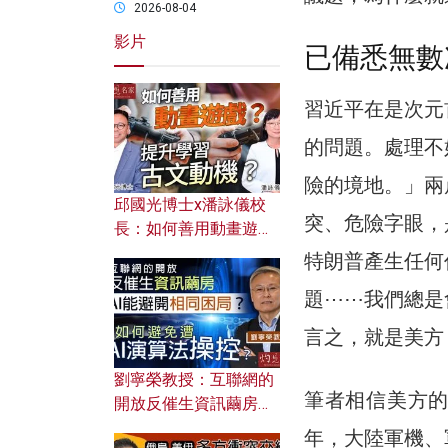
2026-08-04
影片
已備悉無數
習近平在是次元
的問題。處理不
險的境地。」兩
邱國光博士x潘詠儀校
突、危險字眼，
長：如何善用動畫遊戲
提升學習古文動機？
特朗普產生任何
題⋯⋯我們總是
言之，就是美方
劉寧榮教授：互聯網的
筆者相信美方
開放反催生資訊繭房，
AI能避開相同困局？如
年，大陸軍機、