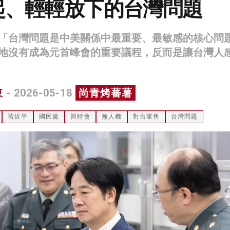
起、輕輕放下的台灣問題
「台灣問題是中美關係中最重要、最敏感的核心問
地沒有成為元首峰會的重要議程，反而是讓台灣人
東
- 2026-05-18
尚青烤蕃薯
習近平
國民黨
習特會
無人機
對台軍售
台灣問題