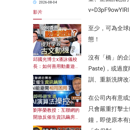
2026-08-04
v=D3pF9owYlRI
影片
至少，可為全球
態！
沒有「橋」的企業
邱國光博士x潘詠儀校
長：如何善用動畫遊戲
Paste)，
提升學習古文動機？
訓、重新洗牌改革
在公司內有意或無意
只會嚴重打擊士
劉寧榮教授：互聯網的
開放反催生資訊繭房，
鐘，即使原本有
AI能避開相同困局？如