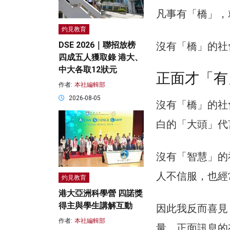
凡事有「橋」，
灼見教育
沒有「橋」的社
DSE 2026｜聯招放榜
四成五人獲取錄 港大、
中大各取12狀元
正面才「有
作者:
本社編輯部
2026-08-05
沒有「橋」的社
白的「大頭」代
沒有「智慧」的
人不信服，也經
灼見教育
港大亞洲科學營 四諾獎
得主與學生講解互動
因此我反而喜見，
作者:
本社編輯部
量、正面訊息的有橋電影