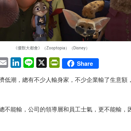
《優獸大都會》（Zooptopia）（Disney）
pp
eChat
Email
LinkedIn
Line
X
PrintFriendly
Share
濟低潮，總有不少人輸身家，不少企業輸了生意額
總不能輸，公司的領導層和員工士氣，更不能輸，