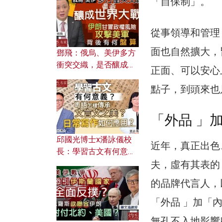
「自保制」。
何避免遭AI演算法操
控？
從事領導和管理
面也自然擴大，
鄧飛：俄烏、美伊多方
衝突交織，是否釀成世
正面、可以安心
界大戰？ 伊朗甘冒政權
點子，到頭來也
風險攻擊美軍，背後有
何盤算？
「外品 」
邱國光博士x潘詠儀校
近年，真正出色
長：學習古文有何意
夫，虛有其表的「外品
義？ 粵語怎樣傳承文言
文之美？ 日常寫作如何
的品牌代言人，
應用？
「外品 」加「內品
無孔不入地影響