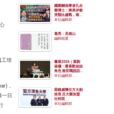
國際關係學者孔永
樂博士：將美伊衝
突類比越戰，兩者
有何異同？中國崛
本社編輯部
心
起能否為全球格局
發揮穩定效用？
葛亮：見南山
編輯精選
員工培
書展2026｜葉劉
淑儀：最喜歡姐姐
角色 無官職說話
包袱少
本社編輯部
ar)，
梁鏡威獲任方大副
校長 呂大樂加盟
敲一日
社科院
本社編輯部
行