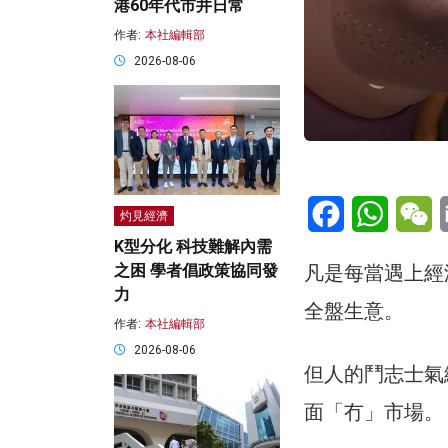
港60年代市井日常
作者:
本社編輯部
2026-08-06
Facebook
WhatsA
W
灼見經濟
K型分化 科技難解內需
凡是每當遇上經
之困 學者倡政策協同發
力
全盤生意。
作者:
本社編輯部
2026-08-06
但人的鬥志士氣
面「冇」市場。