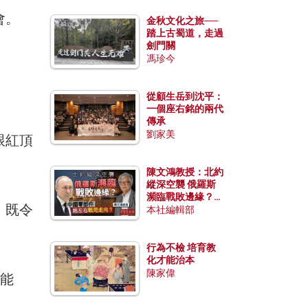
會。
金秋文化之旅──
踏上古蜀道，走過
劍門關
馮珍今
從顧生岳到沈平：
一個座右銘的兩代
傳承
劉家美
跟紅頂
陳文鴻教授：北約
縱深空襲 俄羅斯
瀕臨戰敗邊緣？中
，既令
國零部件能左右戰
本社編輯部
局走向？
行為不檢 培育教
化才能治本
陳家偉
」能