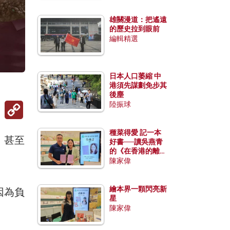
雄關漫道：把遙遠
的歷史拉到眼前
編輯精選
日本人口萎縮 中
港須先謀劃免步其
後塵
Copy
陸振球
Link
種菜得愛 記一本
，甚至
好書──讀吳燕青
的《在香港的離島
種菜》
陳家偉
繪本界一顆閃亮新
因為負
星
陳家偉