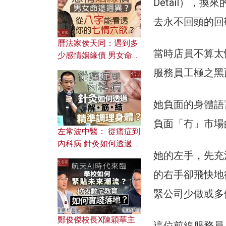
Detail）
去永不回頭的回
曆法家侯天同：遇到多
當時店員不算太
少感情姻緣債 男女命途
迥異？ 從八字能看透你
服務員工極之黑
的七情六欲？
她負面的身體語
負面「冇」市場
左常波中醫： 從痛症到
內科病 針灸如何透過解
她的左手，先充
筋結 精準調理身體？
的右手卻飛快地
緊公司少做或多
鄭俊傑校長X陳穎華主
這位前線服務員