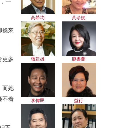
客，一
高希均
黃珍妮
卻換來
含更多
張建雄
廖書蘭
；而她
極不着
李偉民
益行
但不