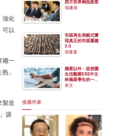
西方世界兩批政客
張建雄
，強化
，可以
市區再生局範式實
現真正的市區重建
3.0
張量童
幫襯一
摘星以外：從校園
生熟」
生活觀察DSE中文
科摘星學生的一點
特質
來文
來製造
推薦作家
」源