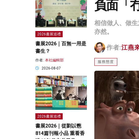
負面「
相信做人、做生
亦然。
2026書展巡禮
書展2026｜百無一用是
作者:
江燕
書生？
作者:
本社編輯部
服務態度
2026-08-07
2026書展巡禮
書展2026｜從劉以鬯
814篇刊報小品 重看香