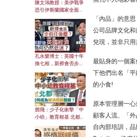
陳文鴻教授：美伊戰爭
恐引伊斯蘭國家全面反
撲？ 俄羅斯欲聯合伊朗
「內品」的意思
對付北約美國？
公司品牌文化和
兌現，並非只用
孔永樂博士：英國十年
最貼身的一個案
換七相，新揆會否步前
任後塵？脫歐後英國經
下他們出名「平
濟為何仍然低迷？
的小食!
原本管理層一心
鄧飛：少子化衝擊「中
顧客人流、「外
小幼」教育根基 北都如
何成為解決問題關鍵？
自內部培訓，品牌