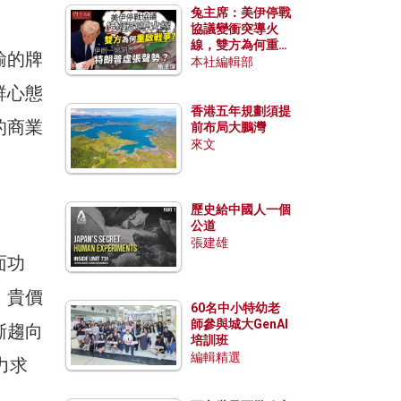
兔主席：美伊停戰
協議變衝突導火
線，雙方為何重啟
輸的牌
戰爭？伊朗一早洞
本社編輯部
悉特朗普虛張聲
群心態
勢？
香港五年規劃須提
的商業
前布局大鵬灣
來文
歷史給中國人一個
公道
張建雄
面功
o、貴價
60名中小特幼老
師參與城大GenAI
漸趨向
培訓班
編輯精選
，力求