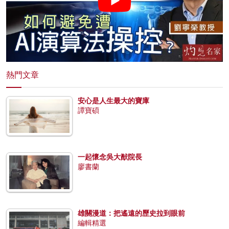
熱門文章
安心是人生最大的寶庫
譚寶碩
一起懷念吳大猷院長
廖書蘭
雄關漫道：把遙遠的歷史拉到眼前
編輯精選