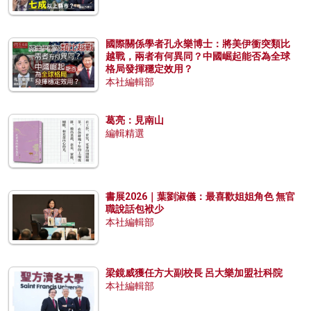
國際關係學者孔永樂博士：將美伊衝突類比
越戰，兩者有何異同？中國崛起能否為全球
格局發揮穩定效用？
本社編輯部
葛亮：見南山
編輯精選
書展2026｜葉劉淑儀：最喜歡姐姐角色 無官
職說話包袱少
本社編輯部
梁鏡威獲任方大副校長 呂大樂加盟社科院
本社編輯部