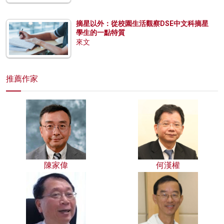
摘星以外：從校園生活觀察DSE中文科摘星
學生的一點特質
來文
推薦作家
陳家偉
何漢權