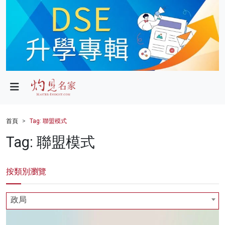
政局
教育
文化
財經
首頁
Tag: 聯盟模式
生活
Tag: 聯盟模式
健康
按類別瀏覽
商業
科技
政局
影片