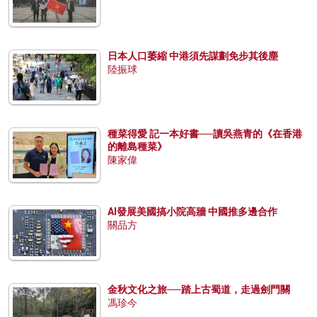
日本人口萎縮 中港須先謀劃免步其後塵
陸振球
種菜得愛 記一本好書──讀吳燕青的《在香港
的離島種菜》
陳家偉
AI發展美國搞小院高牆 中國推多邊合作
關品方
金秋文化之旅──踏上古蜀道，走過劍門關
馮珍今