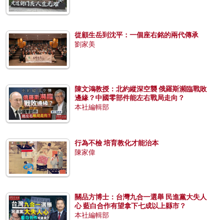
從顧生岳到沈平：一個座右銘的兩代傳承
劉家美
陳文鴻教授：北約縱深空襲 俄羅斯瀕臨戰敗
邊緣？中國零部件能左右戰局走向？
本社編輯部
行為不檢 培育教化才能治本
陳家偉
關品方博士：台灣九合一選舉 民進黨大失人
心 藍白合作有望拿下七成以上縣市？
本社編輯部