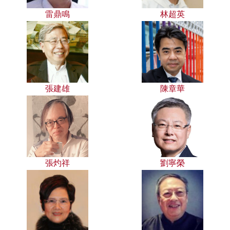
雷鼎鳴
林超英
張建雄
陳章華
張灼祥
劉寧榮