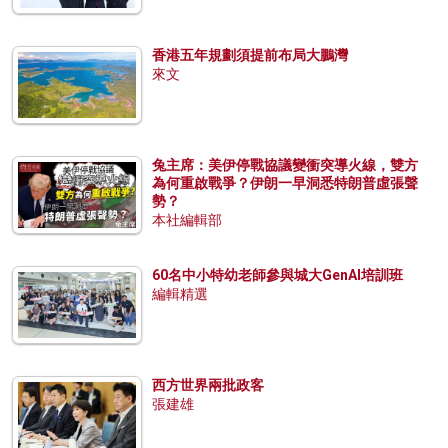
香港五年規劃須提前布局大鵬灣
來文
兔主席：美伊停戰協議變衝突導火線，雙方
為何重啟戰爭？伊朗一早洞悉特朗普虛張聲
勢？
本社編輯部
60名中小特幼老師參與城大GenAI培訓班
編輯精選
西方世界兩批政客
張建雄