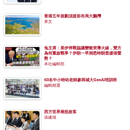
香港五年規劃須提前布局大鵬灣
來文
兔主席：美伊停戰協議變衝突導火線，雙方
為何重啟戰爭？伊朗一早洞悉特朗普虛張聲
勢？
本社編輯部
60名中小特幼老師參與城大GenAI培訓班
編輯精選
西方世界兩批政客
張建雄