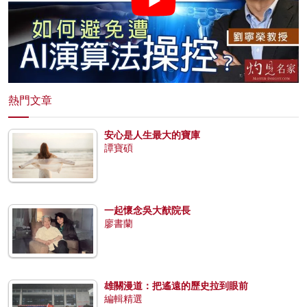
熱門文章
安心是人生最大的寶庫
譚寶碩
一起懷念吳大猷院長
廖書蘭
雄關漫道：把遙遠的歷史拉到眼前
編輯精選