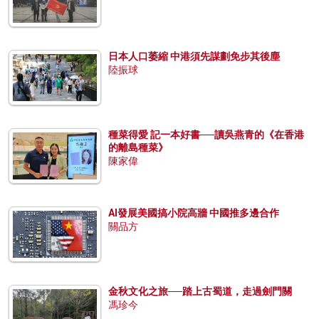
日本人口萎縮 中港須先謀劃免步其後塵
陸振球
種菜得愛 記一本好書──讀吳燕青的《在香港
的離島種菜》
陳家偉
AI發展美國搞小院高牆 中國推多邊合作
關品方
金秋文化之旅──踏上古蜀道，走過劍門關
馮珍今