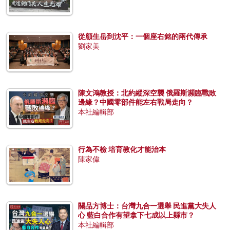
從顧生岳到沈平：一個座右銘的兩代傳承
劉家美
陳文鴻教授：北約縱深空襲 俄羅斯瀕臨戰敗
邊緣？中國零部件能左右戰局走向？
本社編輯部
行為不檢 培育教化才能治本
陳家偉
關品方博士：台灣九合一選舉 民進黨大失人
心 藍白合作有望拿下七成以上縣市？
本社編輯部