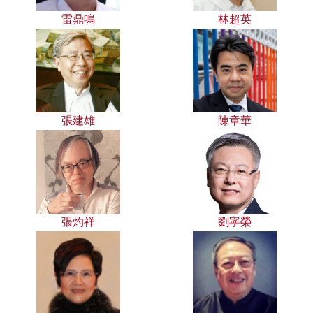
雷鼎鳴
林超英
張建雄
陳章華
張灼祥
劉寧榮