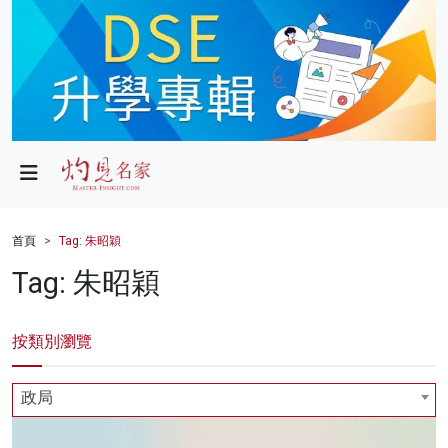
政局
教育
文化
財經
首頁
Tag: 朱昭穎
生活
Tag: 朱昭穎
健康
按類別瀏覽
商業
科技
政局
影片