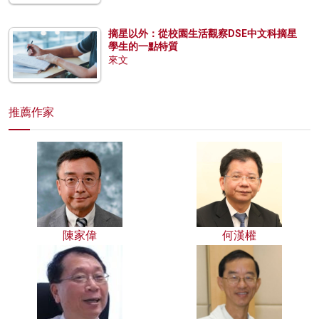
摘星以外：從校園生活觀察DSE中文科摘星
學生的一點特質
來文
推薦作家
陳家偉
何漢權