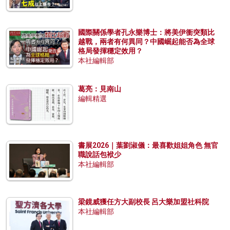
國際關係學者孔永樂博士：將美伊衝突類比
越戰，兩者有何異同？中國崛起能否為全球
格局發揮穩定效用？
本社編輯部
葛亮：見南山
編輯精選
書展2026｜葉劉淑儀：最喜歡姐姐角色 無官
職說話包袱少
本社編輯部
梁鏡威獲任方大副校長 呂大樂加盟社科院
本社編輯部