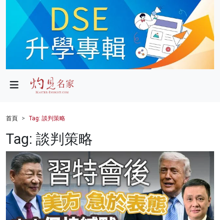
政局
教育
文化
財經
首頁
Tag: 談判策略
生活
Tag: 談判策略
健康
商業
科技
影片