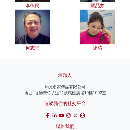
李偉民
關品方
何志平
陳晴
承印人
灼見名家傳媒有限公司
地址 : 香港黃竹坑道21號環匯廣場10樓1002室
追蹤我們的社交平台
聯絡我們