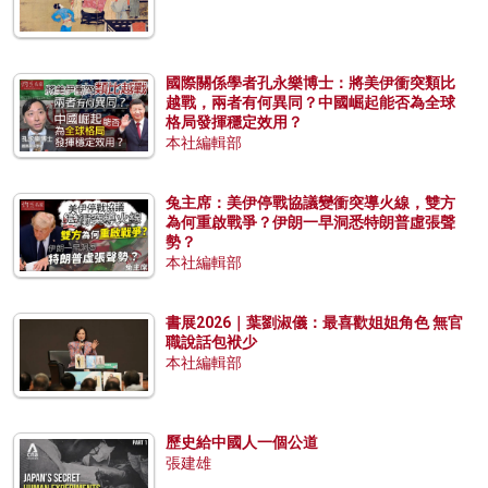
國際關係學者孔永樂博士：將美伊衝突類比
越戰，兩者有何異同？中國崛起能否為全球
格局發揮穩定效用？
本社編輯部
兔主席：美伊停戰協議變衝突導火線，雙方
為何重啟戰爭？伊朗一早洞悉特朗普虛張聲
勢？
本社編輯部
書展2026｜葉劉淑儀：最喜歡姐姐角色 無官
職說話包袱少
本社編輯部
歷史給中國人一個公道
張建雄