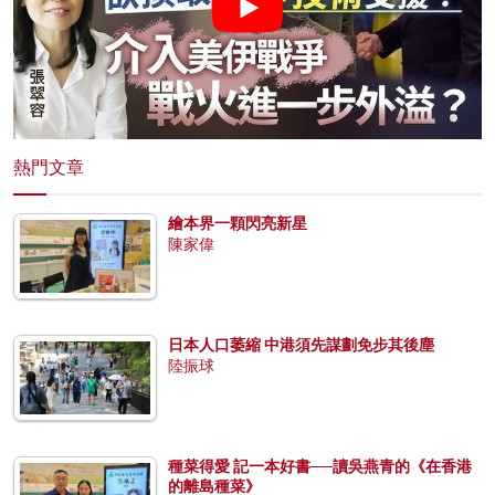
熱門文章
繪本界一顆閃亮新星
陳家偉
日本人口萎縮 中港須先謀劃免步其後塵
陸振球
種菜得愛 記一本好書──讀吳燕青的《在香港
的離島種菜》