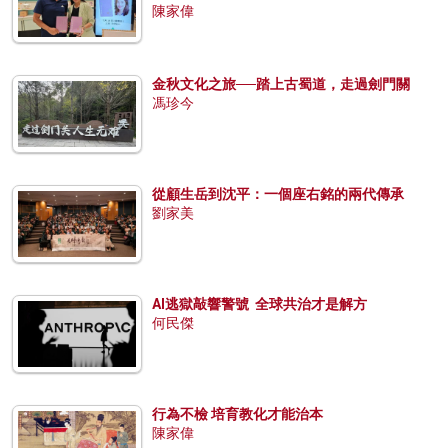
陳家偉
金秋文化之旅──踏上古蜀道，走過劍門關
馮珍今
從顧生岳到沈平：一個座右銘的兩代傳承
劉家美
AI逃獄敲響警號 全球共治才是解方
何民傑
行為不檢 培育教化才能治本
陳家偉