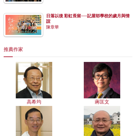
日落以後 彩虹長留──記屋邨學校的歲月與情
誼
陳章華
推薦作家
高希均
蔣匡文