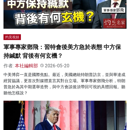
名家榜
灼見活動
關於我們
灼見視頻
軍事專家鄧飛：習特會後美方急於表態 中方保
持緘默 背後有何玄機？
作者:
本社編輯部
2026-05-20
中美博弈一直是國際焦點。最近，美國總統特朗普訪京，並與華達成
經貿協議，更首次對媒體直言其對台立場。軍事專家鄧飛分析，特朗
普急於為其中期選舉造勢，與中方會談後須帶回可視的具體回報。聽
聽他怎樣說？