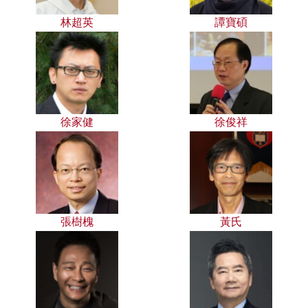
林超英
譚寶碩
徐家健
徐俊祥
張樹槐
黃氏