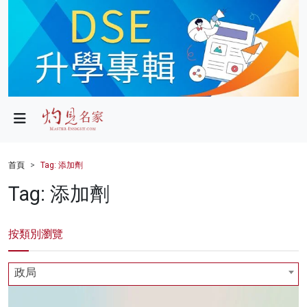
政局
教育
文化
財經
首頁
Tag: 添加劑
生活
Tag: 添加劑
健康
按類別瀏覽
商業
科技
政局
影片