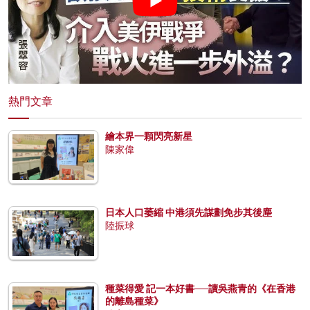
熱門文章
繪本界一顆閃亮新星
陳家偉
日本人口萎縮 中港須先謀劃免步其後塵
陸振球
種菜得愛 記一本好書──讀吳燕青的《在香港
的離島種菜》