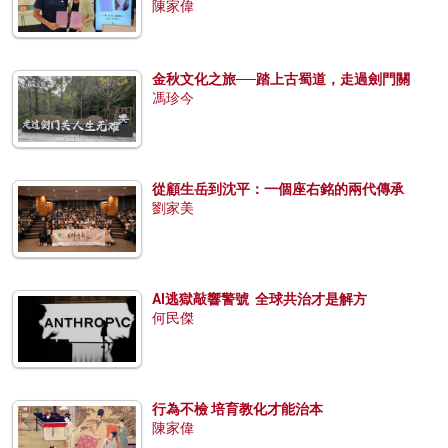
陳家偉
金秋文化之旅──踏上古蜀道，走過劍門關
馮珍今
從顧生岳到沈平：一個座右銘的兩代傳承
劉家美
AI逃獄敲響警號 全球共治才是解方
何民傑
行為不檢 培育教化才能治本
陳家偉