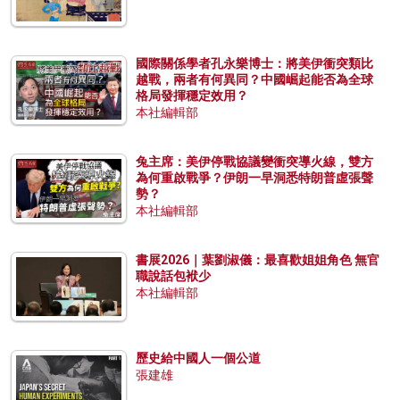
國際關係學者孔永樂博士：將美伊衝突類比
越戰，兩者有何異同？中國崛起能否為全球
格局發揮穩定效用？
本社編輯部
兔主席：美伊停戰協議變衝突導火線，雙方
為何重啟戰爭？伊朗一早洞悉特朗普虛張聲
勢？
本社編輯部
書展2026｜葉劉淑儀：最喜歡姐姐角色 無官
職說話包袱少
本社編輯部
歷史給中國人一個公道
張建雄