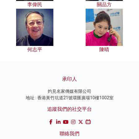
李偉民
關品方
何志平
陳晴
承印人
灼見名家傳媒有限公司
地址 : 香港黃竹坑道21號環匯廣場10樓1002室
追蹤我們的社交平台
聯絡我們