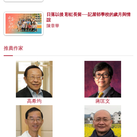
日落以後 彩虹長留──記屋邨學校的歲月與情
誼
陳章華
推薦作家
高希均
蔣匡文