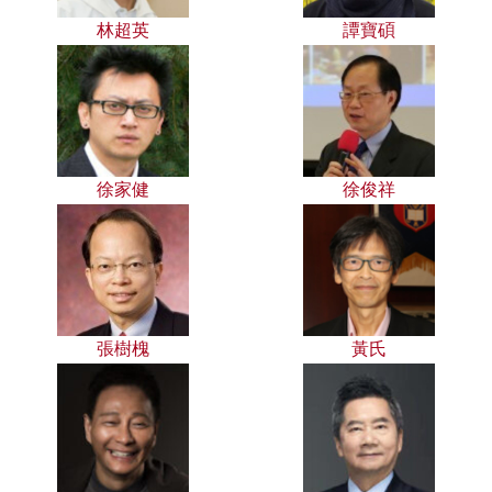
林超英
譚寶碩
徐家健
徐俊祥
張樹槐
黃氏