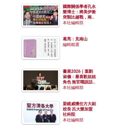
國際關係學者孔永
樂博士：將美伊衝
突類比越戰，兩者
有何異同？中國崛
本社編輯部
起能否為全球格局
發揮穩定效用？
葛亮：見南山
編輯精選
書展2026｜葉劉
淑儀：最喜歡姐姐
角色 無官職說話
包袱少
本社編輯部
梁鏡威獲任方大副
校長 呂大樂加盟
社科院
本社編輯部