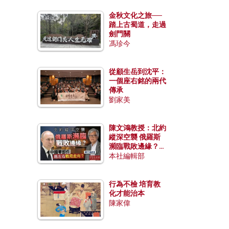
金秋文化之旅──
踏上古蜀道，走過
劍門關
馮珍今
從顧生岳到沈平：
一個座右銘的兩代
傳承
劉家美
陳文鴻教授：北約
縱深空襲 俄羅斯
瀕臨戰敗邊緣？中
國零部件能左右戰
本社編輯部
局走向？
行為不檢 培育教
化才能治本
陳家偉