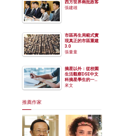
西方世界兩批政客
張建雄
市區再生局範式實
現真正的市區重建
3.0
張量童
摘星以外：從校園
生活觀察DSE中文
科摘星學生的一點
特質
來文
推薦作家