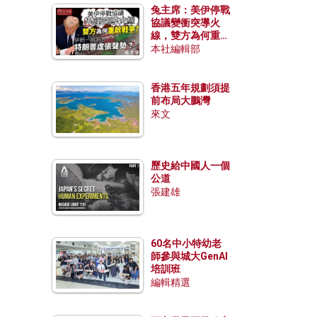
兔主席：美伊停戰
協議變衝突導火
線，雙方為何重啟
戰爭？伊朗一早洞
本社編輯部
悉特朗普虛張聲
勢？
香港五年規劃須提
前布局大鵬灣
來文
歷史給中國人一個
公道
張建雄
60名中小特幼老
師參與城大GenAI
培訓班
編輯精選