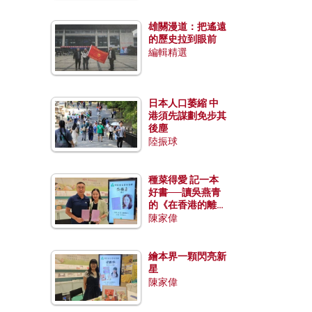
雄關漫道：把遙遠
的歷史拉到眼前
編輯精選
日本人口萎縮 中
港須先謀劃免步其
後塵
陸振球
種菜得愛 記一本
好書──讀吳燕青
的《在香港的離島
種菜》
陳家偉
繪本界一顆閃亮新
星
陳家偉