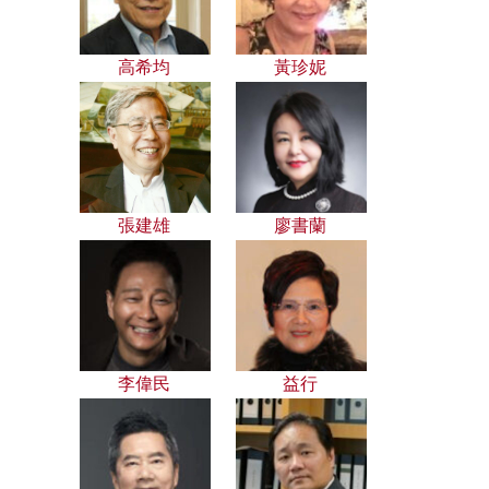
高希均
黃珍妮
張建雄
廖書蘭
李偉民
益行