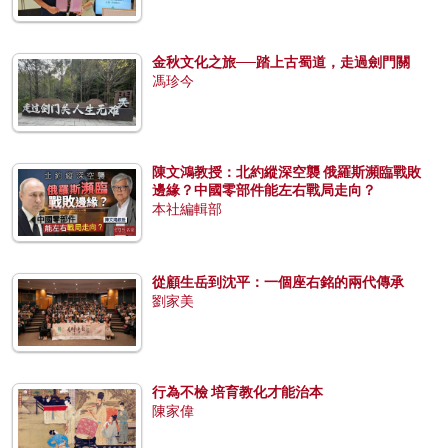
金秋文化之旅──踏上古蜀道，走過劍門關
馮珍今
陳文鴻教授：北約縱深空襲 俄羅斯瀕臨戰敗
邊緣？中國零部件能左右戰局走向？
本社編輯部
從顧生岳到沈平：一個座右銘的兩代傳承
劉家美
行為不檢 培育教化才能治本
陳家偉