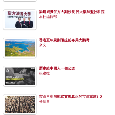
梁鏡威獲任方大副校長 呂大樂加盟社科院
本社編輯部
香港五年規劃須提前布局大鵬灣
來文
歷史給中國人一個公道
張建雄
市區再生局範式實現真正的市區重建3.0
張量童