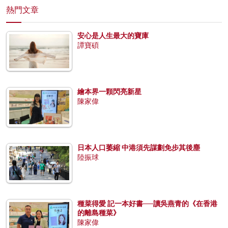
熱門文章
安心是人生最大的寶庫
譚寶碩
繪本界一顆閃亮新星
陳家偉
日本人口萎縮 中港須先謀劃免步其後塵
陸振球
種菜得愛 記一本好書──讀吳燕青的《在香港
的離島種菜》
陳家偉