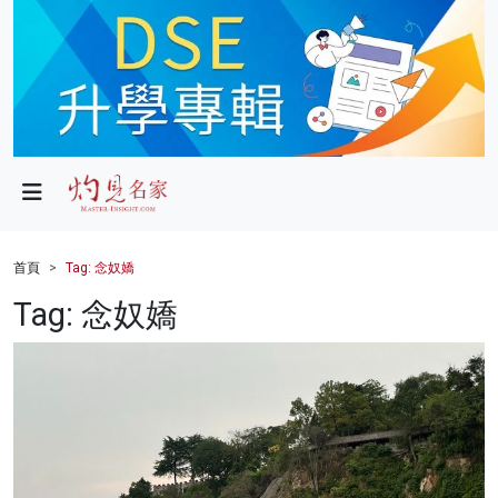
政局
教育
文化
財經
首頁
Tag: 念奴嬌
生活
Tag: 念奴嬌
健康
商業
科技
影片