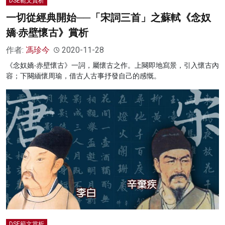
DSE範文賞析
一切從經典開始──「宋詞三首」之蘇軾《念奴
嬌‧赤壁懷古》賞析
作者:
馮珍今
2020-11-28
《念奴嬌‧赤壁懷古》一詞，屬懷古之作。上闋即地寫景，引入懷古內
容；下闋緬懷周瑜，借古人古事抒發自己的感慨。
DSE範文賞析