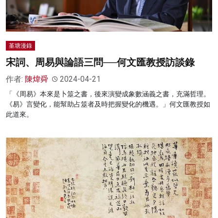
堇塘漫錄
宋詞、周易與論語三問──何文匯教授訪談錄
作者:
陳煒舜
2024-04-21
「《周易》本來是卜筮之書，後來演變成象數涵義之書，充滿哲理。
《易》言變化，能幫助占筮者及時把握變化的機遇。」何文匯教授如
此道來。