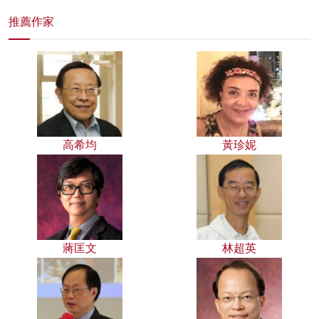
推薦作家
高希均
黃珍妮
蔣匡文
林超英