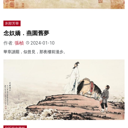
刹那芳華
念奴嬌．燕園舊夢
作者:
張楨
2024-01-10
華章讀罷，似曾見，那夜樓前漫步。