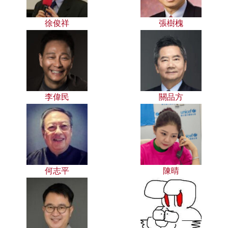
徐俊祥
張樹槐
李偉民
關品方
何志平
陳晴