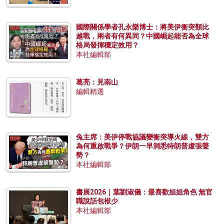
國際關係學者孔永樂博士：將美伊衝突類比
越戰，兩者有何異同？中國崛起能否為全球
格局發揮穩定效用？
本社編輯部
葛亮：見南山
編輯精選
兔主席：美伊停戰協議變衝突導火線，雙方
為何重啟戰爭？伊朗一早洞悉特朗普虛張聲
勢？
本社編輯部
書展2026｜葉劉淑儀：最喜歡姐姐角色 無官
職說話包袱少
本社編輯部