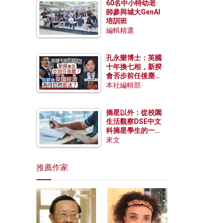
60名中小特幼老
師參與城大GenAI
培訓班
編輯精選
孔永樂博士：英國
十年換七相，新揆
會否步前任後塵？
脫歐後英國經濟為
本社編輯部
何仍然低迷？
摘星以外：從校園
生活觀察DSE中文
科摘星學生的一點
特質
來文
推薦作家