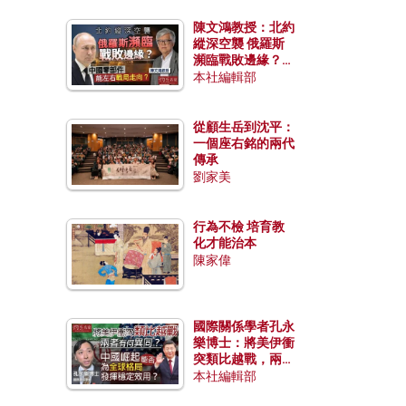
陳文鴻教授：北約
縱深空襲 俄羅斯
瀕臨戰敗邊緣？中
國零部件能左右戰
本社編輯部
局走向？
從顧生岳到沈平：
一個座右銘的兩代
傳承
劉家美
行為不檢 培育教
化才能治本
陳家偉
國際關係學者孔永
樂博士：將美伊衝
突類比越戰，兩者
有何異同？中國崛
本社編輯部
起能否為全球格局