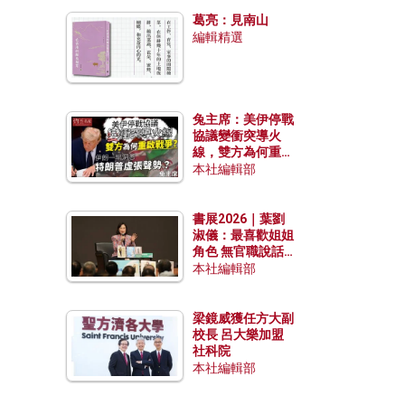
發揮穩定效用？
葛亮：見南山
編輯精選
兔主席：美伊停戰
協議變衝突導火
線，雙方為何重啟
戰爭？伊朗一早洞
本社編輯部
悉特朗普虛張聲
勢？
書展2026｜葉劉
淑儀：最喜歡姐姐
角色 無官職說話
包袱少
本社編輯部
梁鏡威獲任方大副
校長 呂大樂加盟
社科院
本社編輯部