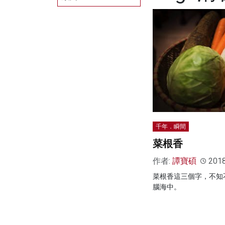
千年．瞬間
菜根香
作者:
譚寶碩
201
菜根香這三個字，不知
腦海中。