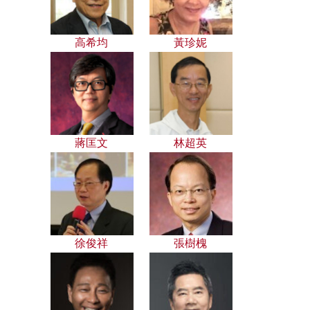
高希均
黃珍妮
蔣匡文
林超英
徐俊祥
張樹槐