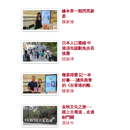
繪本界一顆閃亮新
星
陳家偉
日本人口萎縮 中
港須先謀劃免步其
後塵
陸振球
種菜得愛 記一本
好書──讀吳燕青
的《在香港的離島
種菜》
陳家偉
金秋文化之旅──
踏上古蜀道，走過
劍門關
馮珍今