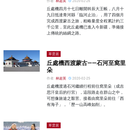
作者:
林超英
2020-02-26
丘處機四月十七日離開斡辰大王帳，八月十
九日抵達青河縣「臨河止泊」，用了四個月
完成西渡蒙古之旅，粗略量度全程累計約三
千公里，至此丘處機已進入今新疆，準備接
上傳統的絲綢之路。
草雲居
丘處機西渡蒙古——石河至窩里
朵
作者:
林超英
2020-02-25
丘處機渡過石河繼續行程前往窩里朵（成吉
思汗皇后的行宮），這段路走在群山之中，
可想像旅途之艱苦。接着由窩里朵前往「西
有海子」，「歷一山高峰如削」。
草雲居