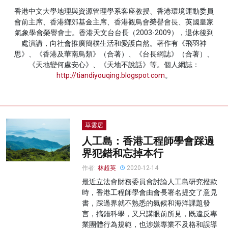
香港中文大學地理與資源管理學系客座教授、香港環境運動委員
名家榜
會前主席、香港鄉郊基金主席、香港觀鳥會榮譽會長、英國皇家
氣象學會榮譽會士。香港天文台台長（2003-2009），退休後到
灼見活動
處演講，向社會推廣簡樸生活和愛護自然。著作有《飛羽神
思》、《香港及華南鳥類》（合著）、《台長網誌》（合著）、
關於我們
《天地變何處安心》、《天地不說話》等。個人網誌：
http://tiandiyouqing.blogspot.com
。
草雲居
人工島：香港工程師學會踩過
界犯錯和忘掉本行
作者:
林超英
2020-12-14
最近立法會財務委員會討論人工島研究撥款
時，香港工程師學會由會長署名提交了意見
書，踩過界就不熟悉的氣候和海洋課題發
言，搞錯科學，又只講眼前所見，既違反專
業團體行為規範，也涉嫌專業不及格和誤導