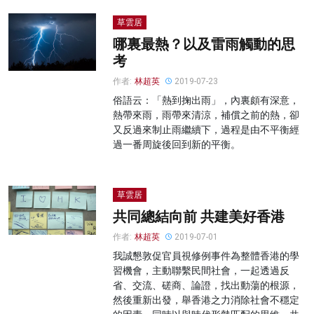
草雲居
哪裏最熱？以及雷雨觸動的思
考
作者:
林超英
2019-07-23
俗語云：「熱到掬出雨」，內裏頗有深意，
熱帶來雨，雨帶來清涼，補償之前的熱，卻
又反過來制止雨繼續下，過程是由不平衡經
過一番周旋後回到新的平衡。
草雲居
共同總結向前 共建美好香港
作者:
林超英
2019-07-01
我誠懇敦促官員視修例事件為整體香港的學
習機會，主動聯繫民間社會，一起透過反
省、交流、磋商、論證，找出動蕩的根源，
然後重新出發，舉香港之力消除社會不穩定