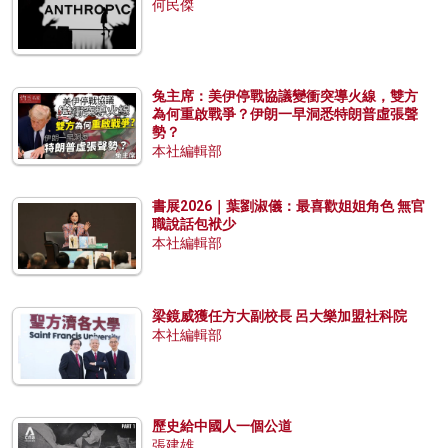
何民傑
兔主席：美伊停戰協議變衝突導火線，雙方
為何重啟戰爭？伊朗一早洞悉特朗普虛張聲
勢？
本社編輯部
書展2026｜葉劉淑儀：最喜歡姐姐角色 無官
職說話包袱少
本社編輯部
梁鏡威獲任方大副校長 呂大樂加盟社科院
本社編輯部
歷史給中國人一個公道
張建雄