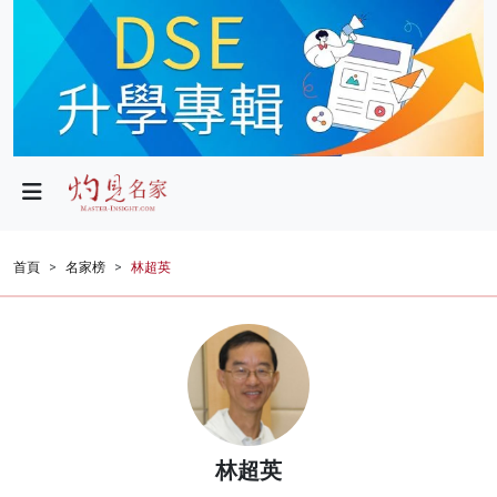
政局
教育
文化
財經
首頁
名家榜
林超英
生活
健康
商業
科技
林超英
影片