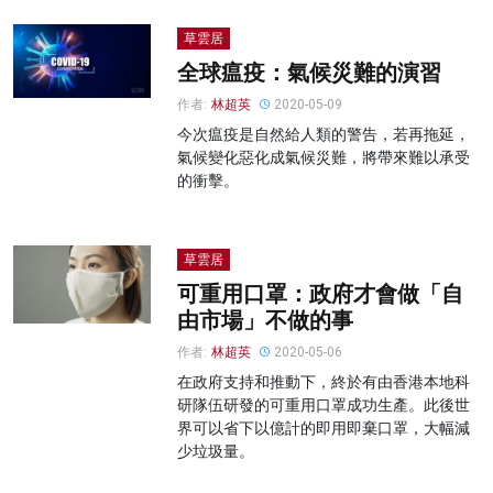
草雲居
全球瘟疫：氣候災難的演習
作者:
林超英
2020-05-09
今次瘟疫是自然給人類的警告，若再拖延，
氣候變化惡化成氣候災難，將帶來難以承受
的衝擊。
草雲居
可重用口罩：政府才會做「自
由市場」不做的事
作者:
林超英
2020-05-06
在政府支持和推動下，終於有由香港本地科
研隊伍研發的可重用口罩成功生產。此後世
界可以省下以億計的即用即棄口罩，大幅減
少垃圾量。