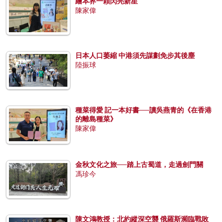
繪本界一顆閃亮新星
陳家偉
日本人口萎縮 中港須先謀劃免步其後塵
陸振球
種菜得愛 記一本好書──讀吳燕青的《在香港
的離島種菜》
陳家偉
金秋文化之旅──踏上古蜀道，走過劍門關
馮珍今
陳文鴻教授：北約縱深空襲 俄羅斯瀕臨戰敗