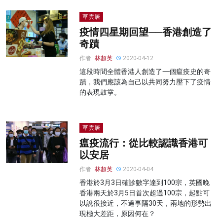
草雲居
疫情四星期回望──香港創造了
奇蹟
作者:
林超英
2020-04-12
這段時間全體香港人創造了一個瘟疫史的奇
蹟，我們應該為自己以共同努力壓下了疫情
的表現鼓掌。
草雲居
瘟疫流行：從比較認識香港可
以安居
作者:
林超英
2020-04-04
香港於3月3日確診數字達到100宗，英國晚
香港兩天於3月5日首次超過100宗，起點可
以說很接近，不過事隔30天，兩地的形勢出
現極大差距，原因何在？