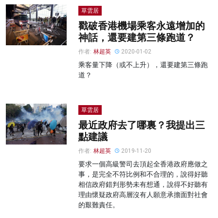
草雲居
戳破香港機場乘客永遠增加的
神話，還要建第三條跑道？
作者:
林超英
2020-01-02
乘客量下降（或不上升），還要建第三條跑
道？
草雲居
最近政府去了哪裏？我提出三
點建議
作者:
林超英
2019-11-20
要求一個高級警司去頂起全香港政府應做之
事，是完全不符比例和不合理的，說得好聽
相信政府錯判形勢未有想通，說得不好聽有
理由懷疑政府高層沒有人願意承擔面對社會
的艱難責任。