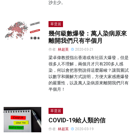
沙士少。
草雲居
幾何級數爆發：萬人染病原來
離開我們只有半個月
作者:
林超英
2020-03-21
梁卓偉教授指出香港或有社區大爆發，但是
很多人不理解，兩個月才只有200多人感
染，何以會把形勢說得這麼嚴峻？讓我嘗試
以數字和圖解方式說明，方便大家感應爆發
的嚴重性，以及萬人染病原來離開我們只有
半個月！
草雲居
COVID-19給人類的信
作者:
林超英
2020-03-19