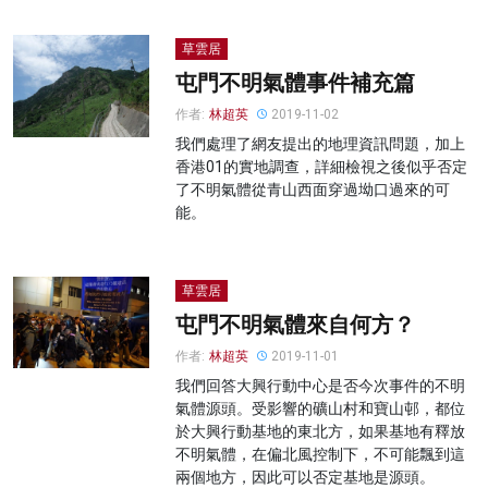
草雲居
屯門不明氣體事件補充篇
作者:
林超英
2019-11-02
我們處理了網友提出的地理資訊問題，加上
香港01的實地調查，詳細檢視之後似乎否定
了不明氣體從青山西面穿過坳口過來的可
能。
草雲居
屯門不明氣體來自何方？
作者:
林超英
2019-11-01
我們回答大興行動中心是否今次事件的不明
氣體源頭。受影響的礦山村和寶山邨，都位
於大興行動基地的東北方，如果基地有釋放
不明氣體，在偏北風控制下，不可能飄到這
兩個地方，因此可以否定基地是源頭。