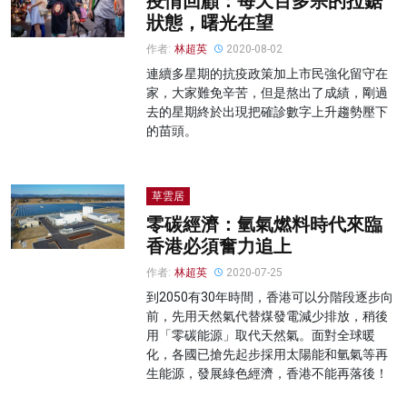
疫情回顧：每天百多宗的拉鋸
狀態，曙光在望
作者:
林超英
2020-08-02
連續多星期的抗疫政策加上市民強化留守在
家，大家難免辛苦，但是熬出了成績，剛過
去的星期終於出現把確診數字上升趨勢壓下
的苗頭。
草雲居
零碳經濟：氫氣燃料時代來臨
香港必須奮力追上
作者:
林超英
2020-07-25
到2050有30年時間，香港可以分階段逐步向
前，先用天然氣代替煤發電減少排放，稍後
用「零碳能源」取代天然氣。面對全球暖
化，各國已搶先起步採用太陽能和氫氣等再
生能源，發展綠色經濟，香港不能再落後！