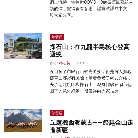
網上流傳一篇模倣COVID-19病毒語氣寫給人
類的信，覺得很有意思，謹嘗試譯成中文，
與大家分享。
草雲居
採石山：在九龍半島核心登高
避疫
作者:
林超英
2020-03-05
近日多了市民行山登高避疫，但是有人擔心
搭車去郊野有風險；筆者參考了網友介紹，
去了老龍坑山和採石山，親身體驗在閙市包
圍下的意外好景，很值得向大家推薦。
草雲居
丘處機西渡蒙古——跨越金山走
進新疆