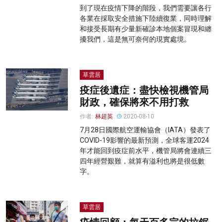
到了現在疫情下降的階段，我們需要讓各行
各業在採取安全措施下陸續復業，同時理解
和接受長期有少量新確診本地個案冒現和纏
擾我們，這是無可奈何的現實處境。
草雲居
疫症後遺症：盡快檢視機管局
財政，確保將來不用打救
作者:
林超英
2020-08-10
7月28日國際航空運輸協會（IATA）發表了
COVID-19影響的最新預測，全球客運2024
年才能回到疫症前水平，機管局將會連續三
四年經營艱難，就算有溢利也將是很低數
字。
草雲居