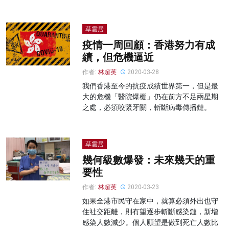
草雲居
疫情一周回顧：香港努力有成
績，但危機逼近
作者:
林超英
2020-03-28
我們香港至今的抗疫成績世界第一，但是最
大的危機「醫院爆棚」仍在前方不足兩星期
之處，必須咬緊牙關，斬斷病毒傳播鏈。
草雲居
幾何級數爆發：未來幾天的重
要性
作者:
林超英
2020-03-23
如果全港市民守在家中，就算必須外出也守
住社交距離，則有望逐步斬斷感染鏈，新增
感染人數減少。個人願望是做到死亡人數比