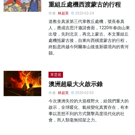
重組丘處機西渡蒙古的行程
作者:
林超英
2020-02-24
道教全真派第三代掌教丘處機，號長春真
人，應成吉思汗邀請會面，1220年春由山東
出發，先到北京，再北上蒙古。本文重組丘
處機抵蒙古後，自東向西橫渡蒙古的行程，
終點是跨越今阿爾泰山後進新疆境內的青河
縣。
草雲居
澳洲超級大火啟示錄
作者:
林超英
2020-02-03
今次澳洲失控的大規模野火，給我們重大的
啟示，全球暖化、氣候變化真實存在，有本
事以意想不到的方式襲擊高度現代化的社
會，而人類毫無招架之力。