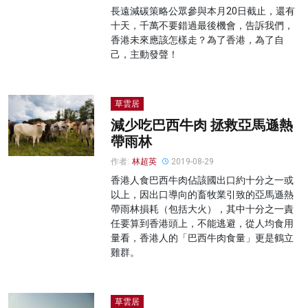
長遠減碳策略公眾參與本月20日截止，還有
十天，千萬不要錯過最後機會，告訴我們，
香港未來應該怎樣走？為了香港，為了自
己，主動發聲！
草雲居
減少吃巴西牛肉 拯救亞馬遜熱
帶雨林
作者:
林超英
2019-08-29
香港人食巴西牛肉佔該國出口約十分之一或
以上，因出口導向的畜牧業引致的亞馬遜熱
帶雨林損耗（包括大火），其中十分之一責
任要算到香港頭上，不能逃避，從人均食用
量看，香港人的「巴西牛肉食量」更是鶴立
雞群。
草雲居