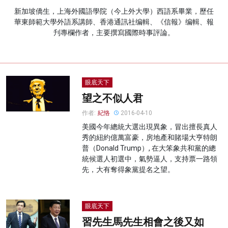
新加坡僑生，上海外國語學院（今上外大學）西語系畢業，歷任
名家榜
華東師範大學外語系講師、香港通訊社编輯、《信報》编輯、報
刋專欄作者，主要撰寫國際時事評論。
灼見活動
關於我們
眼底天下
望之不似人君
作者:
紀恪
2016-04-10
美國今年總統大選出現異象，冒出擅長真人
秀的紐約億萬富豪，房地產和賭場大亨特朗
普（Donald Trump）, 在大笨象共和黨的總
統候選人初選中，氣勢逼人，支持票一路領
先，大有奪得象黨提名之望。
眼底天下
習先生馬先生相會之後又如