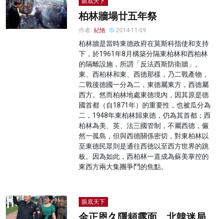
眼底天下
柏林牆塌廿五年祭
作者:
紀恪
2014-11-09
柏林牆是當時東德政府在莫斯科指使和支持
下，於1961年8月構築分隔東柏林和西柏林
的隔離設施，所謂「反法西斯防衛牆」。
東、西柏林和東、西德那樣，乃二戰產物，
二戰後德國一分為二，東德屬東方，西德屬
西方。然而柏林地處東德境內，因其原是德
國首都（自1871年）的重要性，也被瓜分為
二，1948年東柏林歸東德，仍為其首都；西
柏林為美、英、法三國管制，不屬西德，儼
然一孤島，但與西德關係密切，對東柏林以
至東德民眾則是通往西德以至西方世界的跳
板。因為如此，西柏林一直成為蘇美掌控的
東西方兩大集團爭鬥的焦點。
眼底天下
金正恩久隱頻露面，北韓迷局