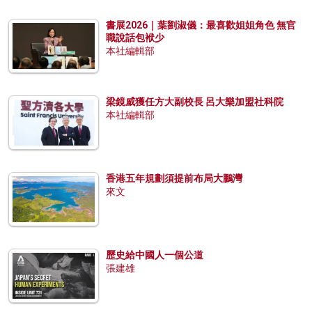
書展2026｜葉劉淑儀：最喜歡姐姐角色 無官
職說話包袱少
本社編輯部
梁鏡威獲任方大副校長 呂大樂加盟社科院
本社編輯部
香港五年規劃須提前布局大鵬灣
來文
歷史給中國人一個公道
張建雄