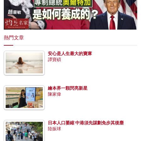
熱門文章
安心是人生最大的寶庫
譚寶碩
繪本界一顆閃亮新星
陳家偉
日本人口萎縮 中港須先謀劃免步其後塵
陸振球