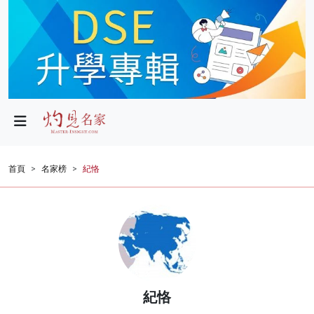
政局
教育
文化
財經
首頁
名家榜
紀恪
生活
健康
商業
科技
紀恪
影片