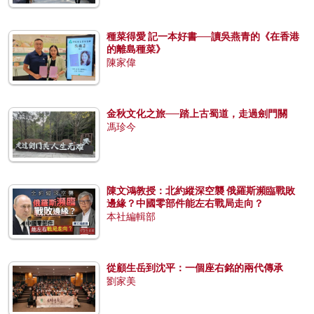
種菜得愛 記一本好書──讀吳燕青的《在香港
的離島種菜》
陳家偉
金秋文化之旅──踏上古蜀道，走過劍門關
馮珍今
陳文鴻教授：北約縱深空襲 俄羅斯瀕臨戰敗
邊緣？中國零部件能左右戰局走向？
本社編輯部
從顧生岳到沈平：一個座右銘的兩代傳承
劉家美