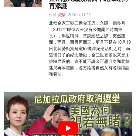
再添謎
作者:
紀恪
2014-11-03
北韓金家王朝三世金正恩，久隱一個多月
（2011年即位以來沒有公開露面時間最
長），舉世猜測，眾說紛紜之際，突然露
面，而且一而再再而三，更且不是在10月10
日北韓勞動黨建黨69週年紀念活動之時，而
這個日子的紀念活動，金三世登基以來是未
曾缺席過的。這不能不讓金正恩自身和北韓
迷局再添謎團，各方論者自然又有各種議論
和看法。