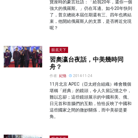
寶座時的豪言壯語：「給我20年，還你一個
強大的俄羅斯。」仍在耳邊。如今20年快到
了，普京總統本屆任期還有三、四年也將結
束，他開給俄羅斯人的支票，是否將近兌現
呢？
眼底天下
習奧瀛台夜話，中美幾時同
舟？
作者:
紀恪
2014-11-24
11月北京 APEC（亞太經合組織）峰會幾個
堪稱「經典」的鏡頭，令人久留記憶之中，
難以忘卻；這些鏡頭展示的中國和美、俄、
日元首和首腦們的互動，恰恰反映了中國和
這些國家之間的微妙關係，而中美卻是要
角。