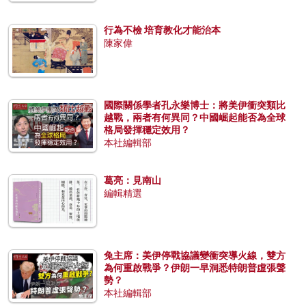
行為不檢 培育教化才能治本
陳家偉
國際關係學者孔永樂博士：將美伊衝突類比
越戰，兩者有何異同？中國崛起能否為全球
格局發揮穩定效用？
本社編輯部
葛亮：見南山
編輯精選
兔主席：美伊停戰協議變衝突導火線，雙方
為何重啟戰爭？伊朗一早洞悉特朗普虛張聲
勢？
本社編輯部