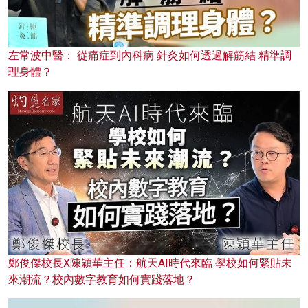
左常波中醫： 從痛症到內科病 針灸如何透過解筋結 精準調
理身體？
鄭俊傑校長X陳穎華主任：航天AI時代來臨 學校如何緊貼未
來潮流？校內數字教育如何實踐落地？