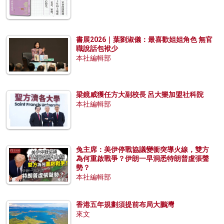
書展2026｜葉劉淑儀：最喜歡姐姐角色 無官
職說話包袱少
本社編輯部
梁鏡威獲任方大副校長 呂大樂加盟社科院
本社編輯部
兔主席：美伊停戰協議變衝突導火線，雙方
為何重啟戰爭？伊朗一早洞悉特朗普虛張聲
勢？
本社編輯部
香港五年規劃須提前布局大鵬灣
來文