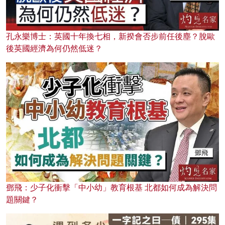
孔永樂博士：英國十年換七相，新揆會否步前任後塵？脫歐
後英國經濟為何仍然低迷？
鄧飛：少子化衝擊「中小幼」教育根基 北都如何成為解決問
題關鍵？