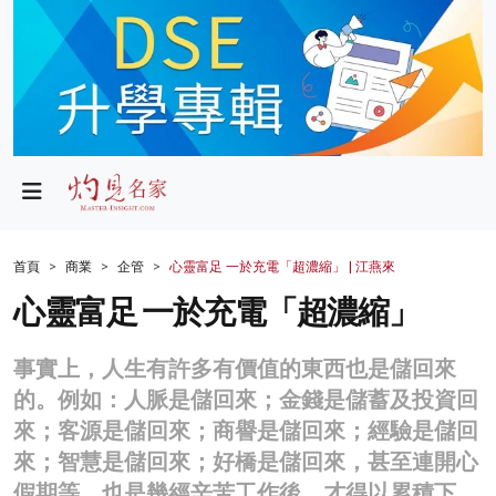
政局
教育
文化
財經
首頁
商業
企管
心靈富足 一於充電「超濃縮」 | 江燕來
生活
心靈富足 一於充電「超濃縮」
健康
事實上，人生有許多有價值的東西也是儲回來
商業
的。例如：人脈是儲回來；金錢是儲蓄及投資回
來；客源是儲回來；商譽是儲回來；經驗是儲回
科技
來；智慧是儲回來；好橋是儲回來，甚至連開心
影片
假期等，也是幾經辛苦工作後，才得以累積下