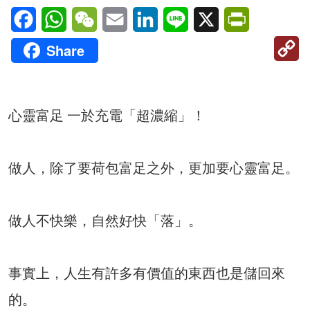
Facebook
WhatsApp
WeChat
Email
LinkedIn
Line
X
PrintFriendl
C
Share
Li
心靈富足 一於充電「超濃縮」！
做人，除了要荷包富足之外，更加要心靈富足。
做人不快樂，自然好快「落」。
事實上，人生有許多有價值的東西也是儲回來
的。