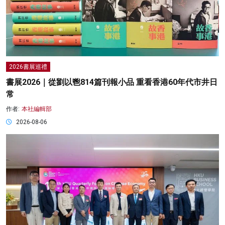
2026書展巡禮
書展2026｜從劉以鬯814篇刊報小品 重看香港60年代市井日
常
作者:
本社編輯部
2026-08-06