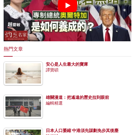
熱門文章
安心是人生最大的寶庫
譚寶碩
雄關漫道：把遙遠的歷史拉到眼前
編輯精選
日本人口萎縮 中港須先謀劃免步其後塵