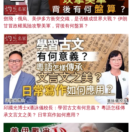
鄧飛：俄烏、美伊多方衝突交織，是否釀成世界大戰？ 伊朗
甘冒政權風險攻擊美軍，背後有何盤算？
邱國光博士x潘詠儀校長：學習古文有何意義？ 粵語怎樣傳
承文言文之美？ 日常寫作如何應用？