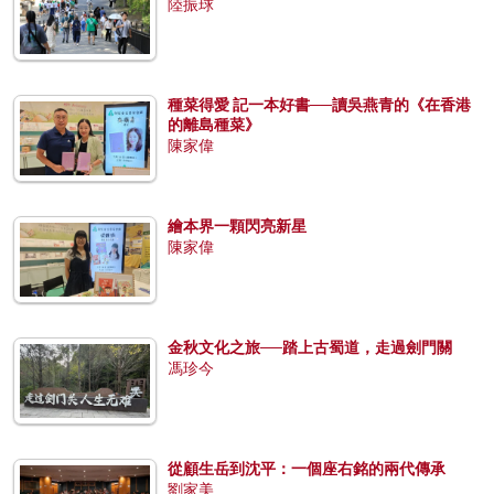
陸振球
種菜得愛 記一本好書──讀吳燕青的《在香港
的離島種菜》
陳家偉
繪本界一顆閃亮新星
陳家偉
金秋文化之旅──踏上古蜀道，走過劍門關
馮珍今
從顧生岳到沈平：一個座右銘的兩代傳承
劉家美