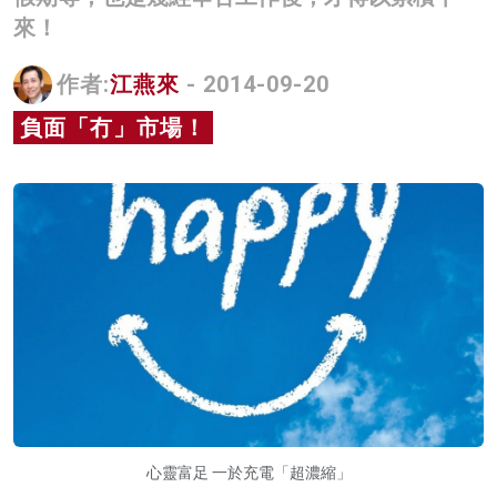
來！
名家榜
灼見活動
作者:
江燕來
- 2014-09-20
關於我們
負面「冇」市場！
心靈富足 一於充電「超濃縮」