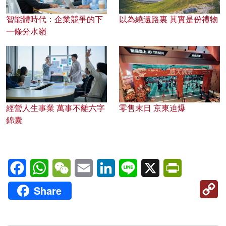
智能體時代：企業競爭的下
以為繞遠路裏 其實是份禮物
一條分水嶺
經營人生事業 萬事不離六字
零售末日 京東迫爆
錦囊
Facebook
WhatsApp
WeChat
Email
LinkedIn
Line
X
PrintFriendl
C
Share
Li