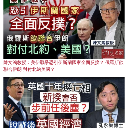
陳文鴻教授：美伊戰爭恐引伊斯蘭國家全面反撲？ 俄羅斯欲
聯合伊朗 對付北約美國？