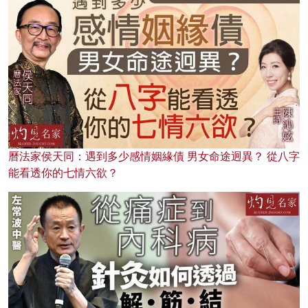
曆法家侯天同：遇到多少感情姻緣債 男女命途迥異？ 從八字
能看透你的七情六欲？