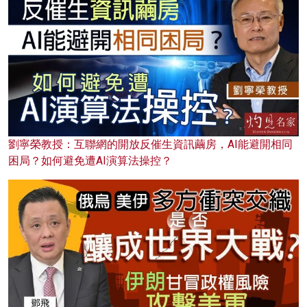
劉寧榮教授：互聯網的開放反催生資訊繭房，AI能避開相同
困局？如何避免遭AI演算法操控？