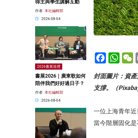
得主與學生講解互動
作者:
本社編輯部
2026-08-04
Facebook
WhatsA
W
2026書展巡禮
封面圖片：資產
書展2026｜廣東歌如何
陪伴我們好好過日子？
支撐。（Pixaba
作者:
本社編輯部
2026-08-04
一位上海青年近
當今階層固化是