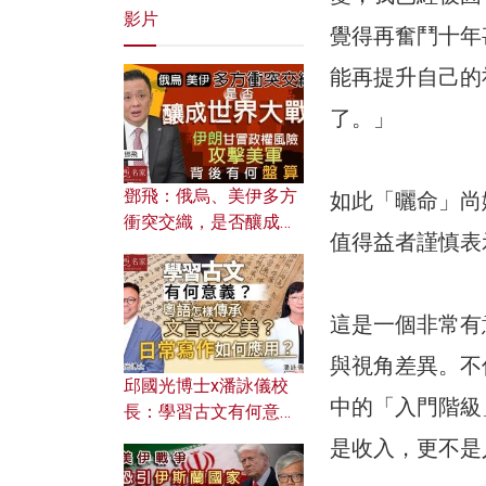
影片
覺得再奮鬥十年
能再提升自己的
了。」
鄧飛：俄烏、美伊多方
如此「曬命」尚
衝突交織，是否釀成世
值得益者謹慎表
界大戰？ 伊朗甘冒政權
風險攻擊美軍，背後有
何盤算？
這是一個非常有
與視角差異。不
邱國光博士x潘詠儀校
中的「入門階級
長：學習古文有何意
義？ 粵語怎樣傳承文言
是收入，更不是
文之美？ 日常寫作如何