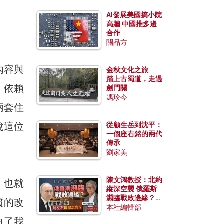
AI發展美國搞小院
高牆 中國推多邊
合作
關品方
內容與
金秋文化之旅──
踏上古蜀道，走過
，依賴
劍門關
馮珍今
兩套住
說這位
從顧生岳到沈平：
一個座右銘的兩代
傳承
劉家美
陳文鴻教授：北約
，也就
縱深空襲 俄羅斯
瀕臨戰敗邊緣？中
質的改
國零部件能左右戰
本社編輯部
局走向？
白了我