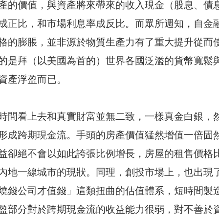
產的價值，與資產將來帶來的收入現金（股息、債
成正比，和市場利息率成反比。而眾所週知，自金
格的膨脹，並非源於物質生產力有了重大提升從而
的是拜（以美國為首的）世界各國泛濫的貨幣寬鬆
資產浮盈而已。
時間看上去和真實財富並無二致，一樣真金白銀，
形成跨期現金流。手頭的房產價值猛然增值一倍固
益卻絕不會以如此誇張比例增長，房屋的租售價格
內地一線城市的現狀。同理，創投市場上，也出現
燒錢公司才值錢」這類扭曲的估值體系，短時間製
盈部分對於跨期現金流的收益能力很弱，對不善於