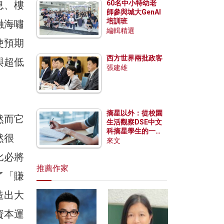
息、樓
60名中小特幼老
師參與城大GenAI
培訓班
融海嘯
編輯精選
使預期
西方世界兩批政客
與超低
張建雄
摘星以外：從校園
然而它
生活觀察DSE中文
科摘星學生的一點
然很
特質
來文
比必將
推薦作家
了「賺
造出大
資本運