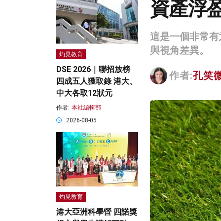
資產浮
這是一個非常有
與視角差異。
灼見教育
DSE 2026｜聯招放榜
作者:
孔笑
四成五人獲取錄 港大、
中大各取12狀元
作者:
本社編輯部
2026-08-05
灼見教育
港大亞洲科學營 四諾獎