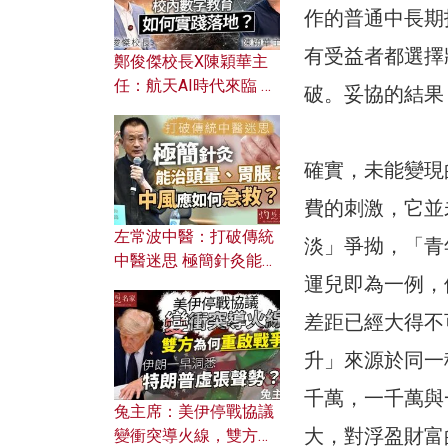
作的普通中長期
有受益者都選擇
鄭俊傑校長X陳穎華主
任：航天AI時代來臨 學
破。妥協的結果
校如何緊貼未來潮流？
校內數字教育如何實踐
落地？
確實，未能變現
費的刺激，它並
左常波中醫：打破傳統
淡」爭拗，「青
中醫迷思 極簡針灸能治
運兒即為一例，
頭暈、胃脹？中風應如
何急救？
差距已經大得不
升」來源於同一
千萬，一千萬與
兔主席：美伊停戰協議
大，對浮盈財富
變衝突導火線，雙方為