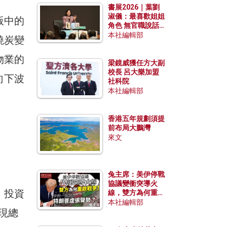
書展2026｜葉劉
淑儀：最喜歡姐姐
版中的
角色 無官職說話
包袱少
本社編輯部
燒炭變
物業的
梁鏡威獲任方大副
校長 呂大樂加盟
向下波
社科院
本社編輯部
香港五年規劃須提
前布局大鵬灣
來文
兔主席：美伊停戰
協議變衝突導火
。投資
線，雙方為何重啟
戰爭？伊朗一早洞
本社編輯部
折現總
悉特朗普虛張聲
勢？