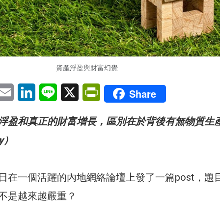
資產浮盈與財富幻覺
pp
eChat
Email
LinkedIn
Line
X
PrintFriendly
Share
浮盈和真正的財富增長，區別在於背後有無物質生
y）
日在一個活躍的內地網絡論壇上發了一篇post，題
不是越來越嚴重？