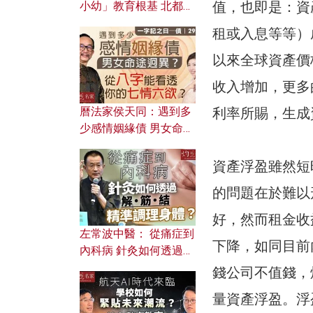
值，也即是：資
小幼」教育根基 北都如
何成為解決問題關鍵？
租或入息等等）
以來全球資產價
收入增加，更多
利率所賜，生成
曆法家侯天同：遇到多
少感情姻緣債 男女命途
迥異？ 從八字能看透你
的七情六欲？
資產浮盈雖然短
的問題在於難以
好，然而租金收
左常波中醫： 從痛症到
下降，如同目前
內科病 針灸如何透過解
筋結 精準調理身體？
錢公司不值錢，
量資產浮盈。浮