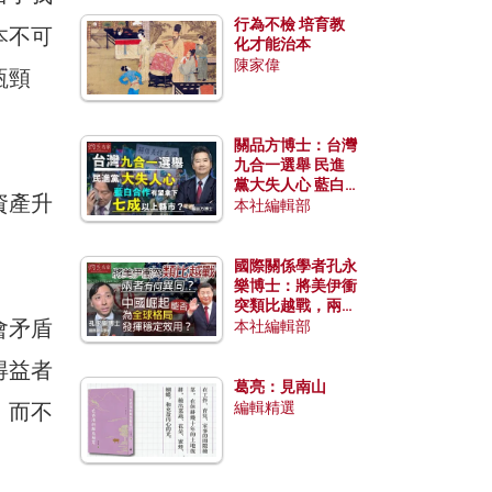
行為不檢 培育教
本不可
化才能治本
陳家偉
瓶頸
關品方博士：台灣
九合一選舉 民進
黨大失人心 藍白
資產升
合作有望拿下七成
本社編輯部
以上縣市？
國際關係學者孔永
樂博士：將美伊衝
突類比越戰，兩者
會矛盾
有何異同？中國崛
本社編輯部
起能否為全球格局
發揮穩定效用？
得益者
葛亮：見南山
，而不
編輯精選
。