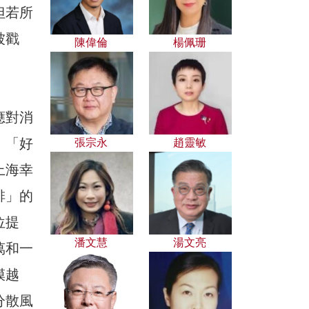
但若所
被戳
陳偉倫
楊佩珊
應對消
：「好
張宗永
趙靈敏
上海幸
排」的
位提
潘文慧
湯文亮
萬和一
模越
分散風