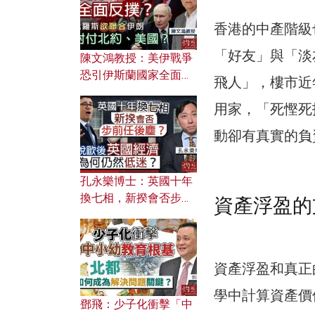
應用？
香港的中產階級
「好友」與「淡
陳文鴻教授：美伊戰爭
恐引伊斯蘭國家全面反
飛人」，樓市近
撲？ 俄羅斯欲聯合伊朗
用家，「死慳死
對付北約美國？
動卻有真實的負
孔永樂博士：英國十年
換七相，新揆會否步前
資產浮盈的
任後塵？脫歐後英國經
濟為何仍然低迷？
資產浮盈和真正
學中計算資產價值
鄧飛：少子化衝擊「中