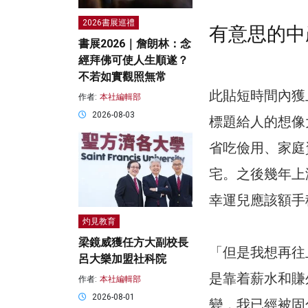
2026書展巡禮
有意思的中
書展2026｜詹朗林：念
經拜佛可使人生順遂？
不若如實觀照無常
此貼短時間內獲
作者:
本社編輯部
2026-08-03
標題給人的想像
省吃儉用、家庭
宅。之後幾年上
幸運兒應該額手
灼見教育
梁鏡威獲任方大副校長
「但是我想再往
呂大樂加盟社科院
是靠着薪水和賺
作者:
本社編輯部
2026-08-01
變，我已經被固