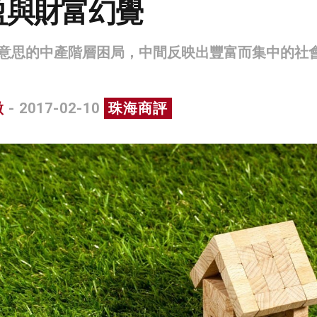
盈與財富幻覺
意思的中產階層困局，中間反映出豐富而集中的社
微
- 2017-02-10
珠海商評