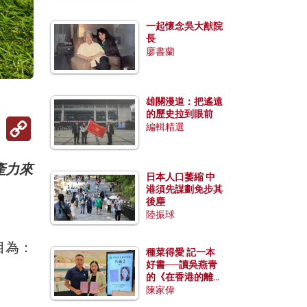
一起懷念吳大猷院
長
廖書蘭
雄關漫道：把遙遠
的歷史拉到眼前
Copy
編輯精選
Link
產力來
日本人口萎縮 中
港須先謀劃免步其
後塵
陸振球
目為：
種菜得愛 記一本
好書──讀吳燕青
的《在香港的離島
種菜》
陳家偉