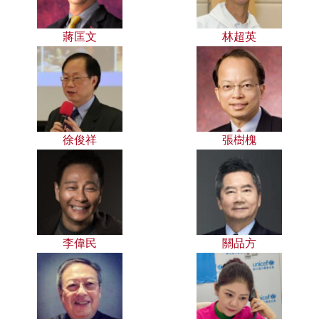
蔣匡文
林超英
徐俊祥
張樹槐
李偉民
關品方