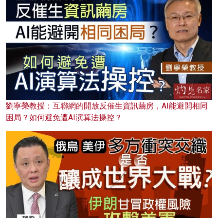
劉寧榮教授：互聯網的開放反催生資訊繭房，AI能避開相同
困局？如何避免遭AI演算法操控？