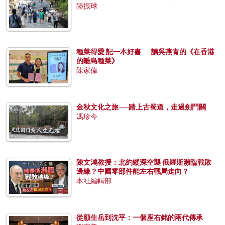
陸振球
種菜得愛 記一本好書──讀吳燕青的《在香港
的離島種菜》
陳家偉
金秋文化之旅──踏上古蜀道，走過劍門關
馮珍今
陳文鴻教授：北約縱深空襲 俄羅斯瀕臨戰敗
邊緣？中國零部件能左右戰局走向？
本社編輯部
從顧生岳到沈平：一個座右銘的兩代傳承