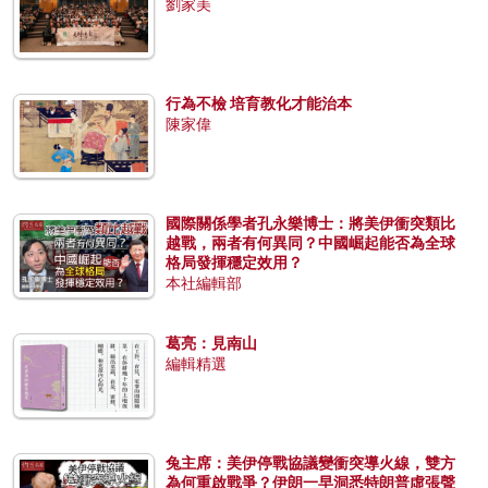
劉家美
行為不檢 培育教化才能治本
陳家偉
國際關係學者孔永樂博士：將美伊衝突類比
越戰，兩者有何異同？中國崛起能否為全球
格局發揮穩定效用？
本社編輯部
葛亮：見南山
編輯精選
兔主席：美伊停戰協議變衝突導火線，雙方
為何重啟戰爭？伊朗一早洞悉特朗普虛張聲