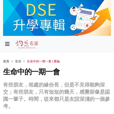
政局
教育
文化
財經
首頁
生活
生命中的一期一會 | 愛綸
生活
生命中的一期一會
健康
有些朋友，相處的緣份長，但是不見得能夠深
商業
交；有些朋友，只有短短的幾天，感覺卻像是認
識一輩子。時間，從來都只是友誼深淺的一個參
科技
考。
影片