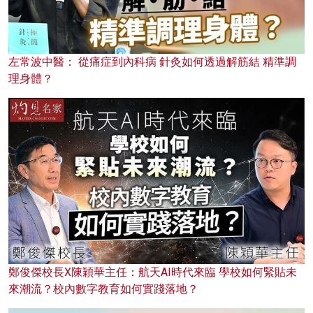
左常波中醫： 從痛症到內科病 針灸如何透過解筋結 精準調
理身體？
鄭俊傑校長X陳穎華主任：航天AI時代來臨 學校如何緊貼未
來潮流？校內數字教育如何實踐落地？