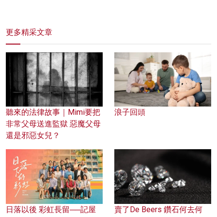
更多精采文章
聽來的法律故事｜Mimi要把
浪子回頭
非常父母送進監獄 惡魔父母
還是邪惡女兒？
日落以後 彩虹長留──記屋
賣了De Beers 鑽石何去何