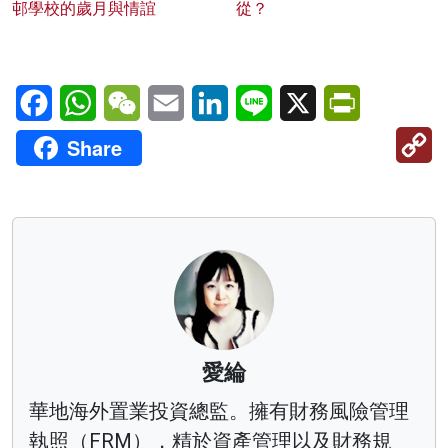
邨學校的歲月與情誼
從？
Facebook
WhatsApp
WeChat
Email
LinkedIn
Line
X
PrintFriendl
C
Share
Li
愛綸
華地海外置業投資總監。擁有財務風險管理
執照（FRM），精於資產管理以及財務規