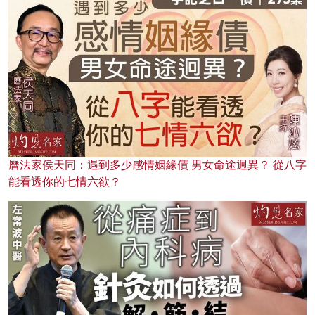
曆法家侯天同：遇到多少感情姻緣債 男女命途迥異？ 從八字
能看透你的七情六欲？