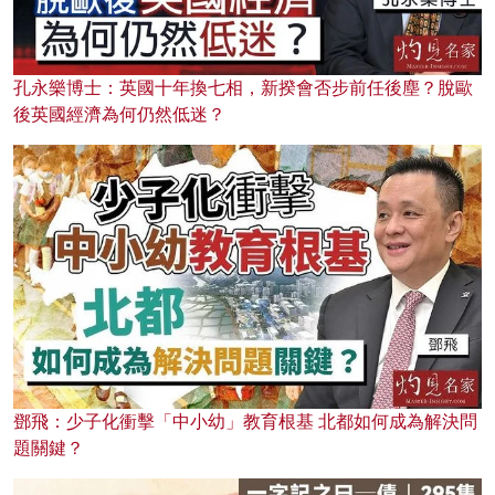
孔永樂博士：英國十年換七相，新揆會否步前任後塵？脫歐
後英國經濟為何仍然低迷？
鄧飛：少子化衝擊「中小幼」教育根基 北都如何成為解決問
題關鍵？