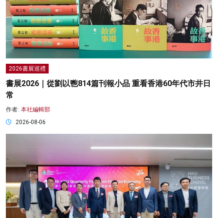
2026書展巡禮
書展2026｜從劉以鬯814篇刊報小品 重看香港60年代市井日
常
作者:
本社編輯部
2026-08-06