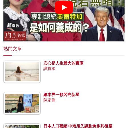
熱門文章
安心是人生最大的寶庫
譚寶碩
繪本界一顆閃亮新星
陳家偉
日本人口萎縮 中港須先謀劃免步其後塵