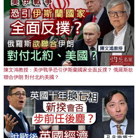
陳文鴻教授：美伊戰爭恐引伊斯蘭國家全面反撲？ 俄羅斯欲
聯合伊朗 對付北約美國？