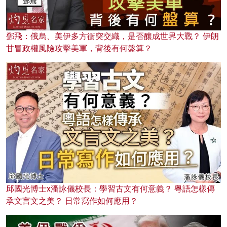
鄧飛：俄烏、美伊多方衝突交織，是否釀成世界大戰？ 伊朗
甘冒政權風險攻擊美軍，背後有何盤算？
邱國光博士x潘詠儀校長：學習古文有何意義？ 粵語怎樣傳
承文言文之美？ 日常寫作如何應用？