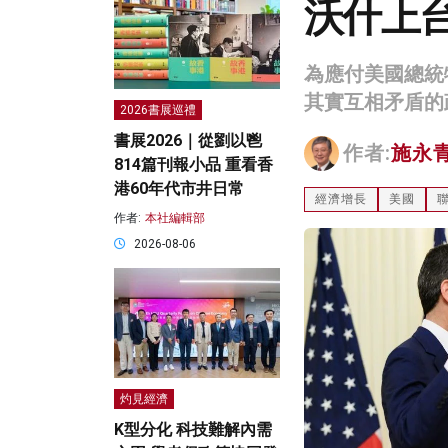
沃什上
為應付美國總統
其實互相矛盾的
2026書展巡禮
書展2026｜從劉以鬯
作者:
施永
814篇刊報小品 重看香
港60年代市井日常
經濟增長
美國
作者:
本社編輯部
2026-08-06
灼見經濟
K型分化 科技難解內需