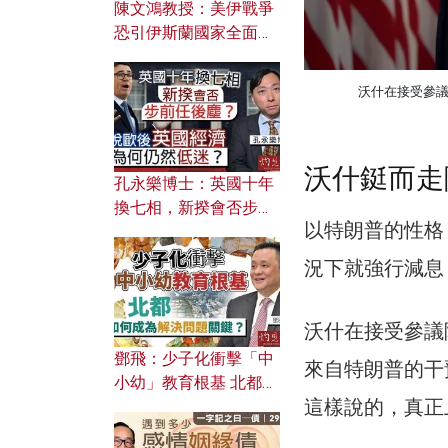
陳文鴻教授：美伊戰爭
恐引伊斯蘭國家全面反
撲？ 俄羅斯欲聯合伊朗
對付北約美國？
沃什在接受參
沃什鋌而走
孔永樂博士：英國十年
換七相，新揆會否步前
以特朗普的性格
任後塵？脫歐後英國經
濟為何仍然低迷？
況下就強行減息
沃什在接受參議
鄧飛：少子化衝擊「中
來自特朗普的干
小幼」教育根基 北都如
這樣說的，真正
何成為解決問題關鍵？