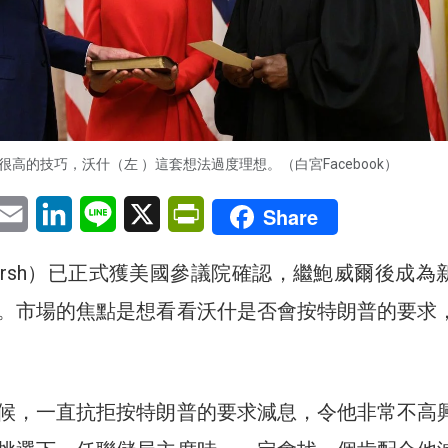
很高的技巧，沃什（左 ）這套想法過度理想。（白宮Facebook）
pp
eChat
Email
LinkedIn
Line
X
PrintFriendly
Share
 Warsh）已正式獲美國參議院確認，繼鮑威爾後成為
。市場的焦點是想看看沃什是否會按特朗普的要求
候，一直抗拒按特朗普的要求減息，令他非常不高