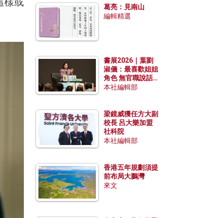
這樣或
葛亮：見南山
編輯精選
。
書展2026｜葉劉
淑儀：最喜歡姐姐
角色 無官職說話
包袱少
本社編輯部
梁鏡威獲任方大副
校長 呂大樂加盟
社科院
本社編輯部
香港五年規劃須提
前布局大鵬灣
來文