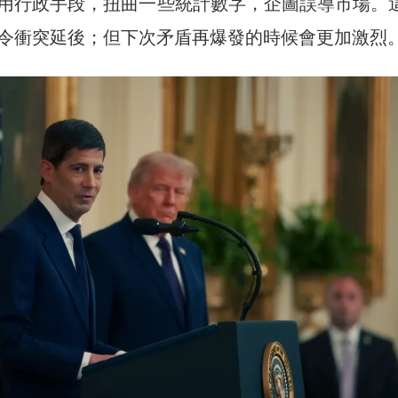
用行政手段，扭曲一些統計數字，企圖誤導市場。
令衝突延後；但下次矛盾再爆發的時候會更加激烈