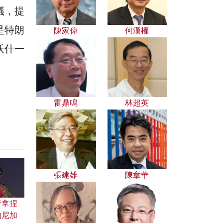
議，提
是特朗
陳家偉
何漢權
沃什一
雷鼎鳴
林超英
張建雄
陳章華
者拿捏
的尼加