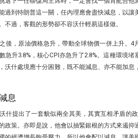
挑選下一任聯儲局主席時，一定會找一個肯配合他
能過到特朗普這一關，任內理應會盡快減息，以讓
。不過，客觀的形勢卻不容沃什輕易這樣做。
之後，原油價格急升，帶動全球物價一併上升。4
急升3.8%，核心CPI亦急升了2.8%。這種環境堵
，沃什處境應十分困難，既不能減息、亦不能加息
減息
沃什提出了一套貌似兩全其美，其實互相矛盾的政
的政策。亦即是說，他會以抽緊銀根的方式來遏抑
國的經濟增長飽受壓力。所以他會配以減息，讓美