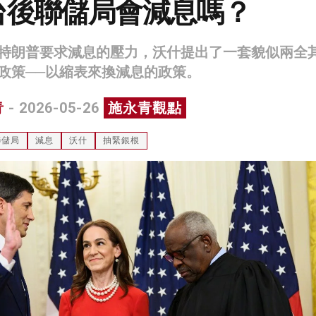
台後聯儲局會減息嗎？
特朗普要求減息的壓力，沃什提出了一套貌似兩全
政策──以縮表來換減息的政策。
青
- 2026-05-26
施永青觀點
聯儲局
減息
沃什
抽緊銀根