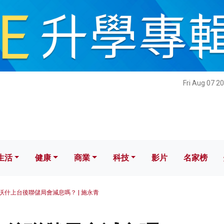
健康
商業
科技
影片
名家榜
Fri Aug 07 2
生活
健康
商業
科技
影片
名家榜
沃什上台後聯儲局會減息嗎？ | 施永青