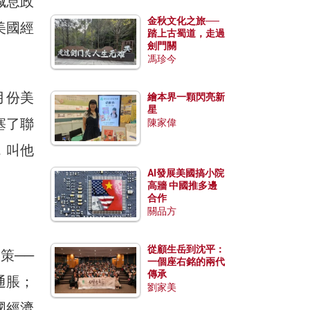
減息政
金秋文化之旅──
美國經
踏上古蜀道，走過
劍門關
馮珍今
月份美
繪本界一顆閃亮新
星
塞了聯
陳家偉
，叫他
AI發展美國搞小院
高牆 中國推多邊
合作
關品方
從顧生岳到沈平：
策──
一個座右銘的兩代
傳承
通脹；
劉家美
國經濟