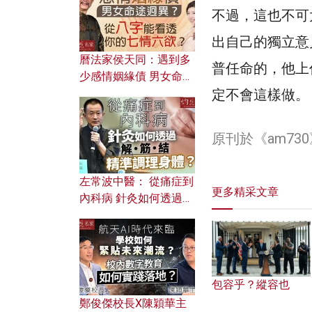
不過，這也不可
出自己的獨立意
曆法家侯天同：遇到多
普任命的，他上
少感情姻緣債 男女命途
迥異？ 從八字能看透你
定不會這樣做。
的七情六欲？
原刊於《am7
左常波中醫： 從痛症到
更多精采文章
內科病 針灸如何透過解
筋結 精準調理身體？
包容乎？縱容也
鄭俊傑校長X陳穎華主