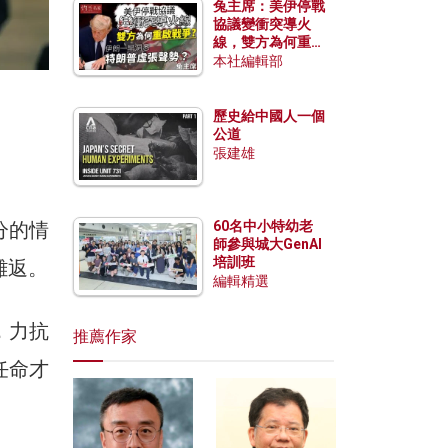
兔主席：美伊停戰
協議變衝突導火
線，雙方為何重啟
戰爭？伊朗一早洞
本社編輯部
悉特朗普虛張聲
勢？
歷史給中國人一個
公道
張建雄
分的情
60名中小特幼老
師參與城大GenAI
培訓班
難返。
編輯精選
，力抗
推薦作家
任命才