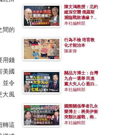
陳文鴻教授：北約
縱深空襲 俄羅斯
瀕臨戰敗邊緣？中
國零部件能左右戰
本社編輯部
之間的
局走向？
行為不檢 培育教
化才能治本
陳家偉
要用錢
害美國
關品方博士：台灣
九合一選舉 民進
，並令
黨大失人心 藍白
合作有望拿下七成
本社編輯部
更大風
以上縣市？
國際關係學者孔永
樂博士：將美伊衝
突類比越戰，兩者
有何異同？中國崛
本社編輯部
扭轉這
起能否為全球格局
發揮穩定效用？