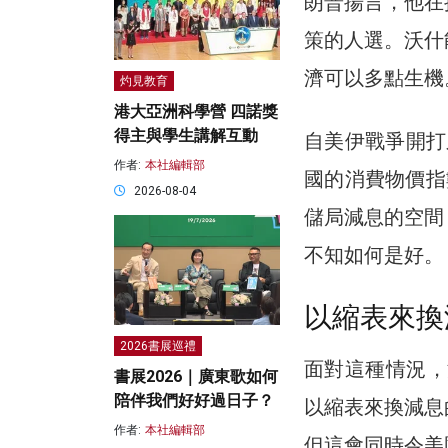
朗普揚言，他在
策的人選。沃什
濟可以多點生機
灼見教育
港大亞洲科學營 四諾獎
得主與學生講解互動
自美伊戰爭開打
作者:
本社編輯部
國的消費物價指數
2026-08-04
儲局減息的空間
不知如何是好。
以縮表來換
2026書展巡禮
面對這種情況，
書展2026｜廣東歌如何
陪伴我們好好過日子？
以縮表來換減息
作者:
本社編輯部
但這會同時令美