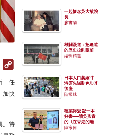
一起懷念吳大猷院
長
廖書蘭
雄關漫道：把遙遠
的歷史拉到眼前
編輯精選
Copy
Link
日本人口萎縮 中
新一任
港須先謀劃免步其
後塵
，加快
陸振球
種菜得愛 記一本
好書──讀吳燕青
的《在香港的離島
興。特
種菜》
陳家偉