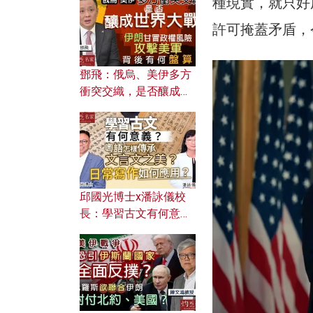
種現實，就只好
何避免遭AI演算法操
控？
許可掩蓋矛盾，
鄧飛：俄烏、美伊多方
衝突交織，是否釀成世
界大戰？ 伊朗甘冒政權
風險攻擊美軍，背後有
何盤算？
邱國光博士x潘詠儀校
長：學習古文有何意
義？ 粵語怎樣傳承文言
文之美？ 日常寫作如何
應用？