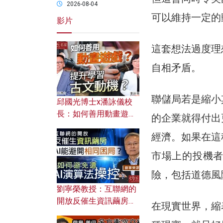
2026-08-04
可以維持一定的
影片
這套想法過度理
自相矛盾。
聯儲局若是縮小
邱國光博士x潘詠儀校
長：如何善用動畫遊戲
的企業就得付出
提升學習古文動機？
經濟。如果在這
市場上的投機
險，包括道德風
劉寧榮教授：互聯網的
開放反催生資訊繭房，
在現實世界，縮
AI能避開相同困局？如