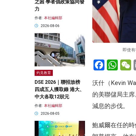
之困 學者倡政策協同發
力
作者:
本社編輯部
2026-08-06
即使有
Facebook
WhatsA
W
灼見教育
DSE 2026｜聯招放榜
沃什（Kevin
四成五人獲取錄 港大、
的美聯儲局主席
中大各取12狀元
減息的步伐。
作者:
本社編輯部
2026-08-05
鮑威爾在任的時