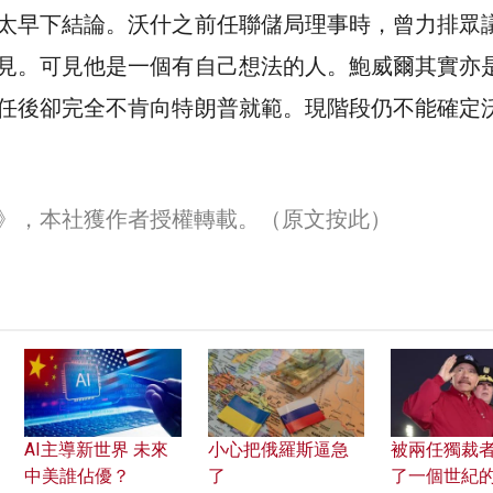
太早下結論。沃什之前任聯儲局理事時，曾力排眾
見。可見他是一個有自己想法的人。鮑威爾其實亦
任後卻完全不肯向特朗普就範。現階段仍不能確定
30》，本社獲作者授權轉載。
（原文按此）
AI主導新世界 未來
小心把俄羅斯逼急
被兩任獨裁
中美誰佔優？
了
了一個世紀