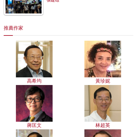
推薦作家
高希均
黃珍妮
蔣匡文
林超英