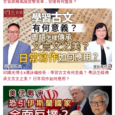
甘冒政權風險攻擊美軍，背後有何盤算？
邱國光博士x潘詠儀校長：學習古文有何意義？ 粵語怎樣傳
承文言文之美？ 日常寫作如何應用？