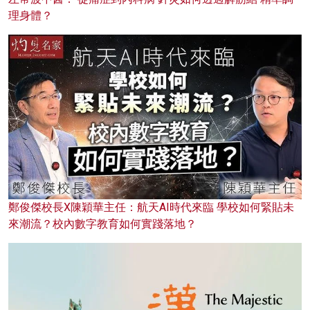
理身體？
鄭俊傑校長X陳穎華主任：航天AI時代來臨 學校如何緊貼未
來潮流？校內數字教育如何實踐落地？