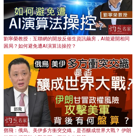
劉寧榮教授：互聯網的開放反催生資訊繭房，AI能避開相同
困局？如何避免遭AI演算法操控？
鄧飛：俄烏、美伊多方衝突交織，是否釀成世界大戰？ 伊朗