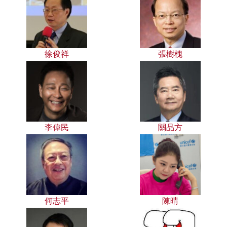
徐俊祥
張樹槐
李偉民
關品方
何志平
陳晴