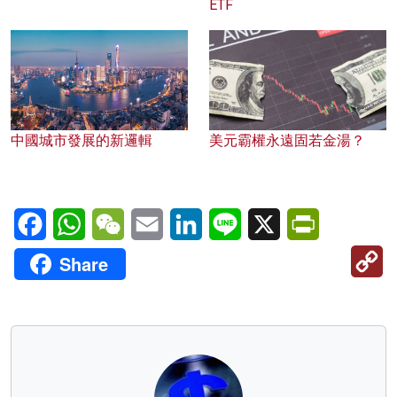
ETF
中國城市發展的新邏輯
美元霸權永遠固若金湯？
Facebook
WhatsApp
WeChat
Email
LinkedIn
Line
X
PrintFriendl
C
Share
Li