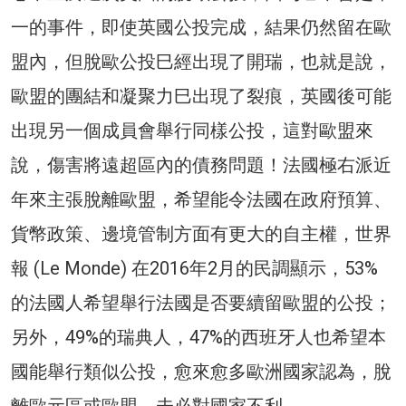
一的事件，即使英國公投完成，結果仍然留在歐
盟內，但脫歐公投巳經出現了開瑞，也就是說，
歐盟的團結和凝聚力巳出現了裂痕，英國後可能
出現另一個成員會舉行同樣公投，這對歐盟來
說，傷害將遠超區內的債務問題！法國極右派近
年來主張脫離歐盟，希望能令法國在政府預算、
貨幣政策、邊境管制方面有更大的自主權，世界
報 (Le Monde) 在2016年2月的民調顯示，53%
的法國人希望舉行法國是否要續留歐盟的公投；
另外，49%的瑞典人，47%的西班牙人也希望本
國能舉行類似公投，愈來愈多歐洲國家認為，脫
離歐元區或歐盟，未必對國家不利。