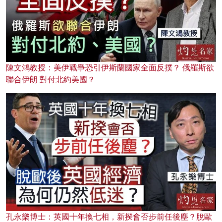
陳文鴻教授：美伊戰爭恐引伊斯蘭國家全面反撲？ 俄羅斯欲
聯合伊朗 對付北約美國？
孔永樂博士：英國十年換七相，新揆會否步前任後塵？脫歐