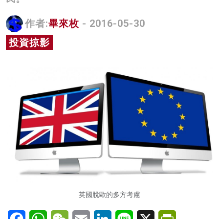
名家榜
作者:
畢來枚
- 2016-05-30
灼見活動
投資掠影
關於我們
英國脫歐的多方考慮
Facebook
WhatsApp
WeChat
Email
LinkedIn
Line
X
PrintFriendl