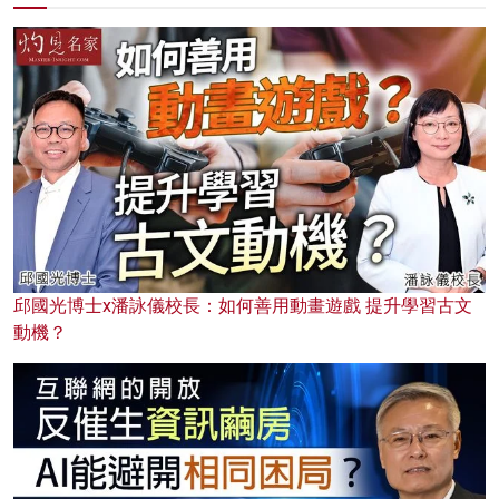
邱國光博士x潘詠儀校長：如何善用動畫遊戲 提升學習古文
動機？