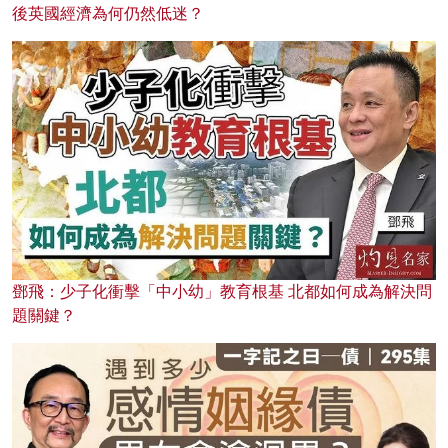
後英國經濟為何仍然低迷？
鄧飛：少子化衝擊「中小幼」教育根基 北都如何成為解決問
題關鍵？