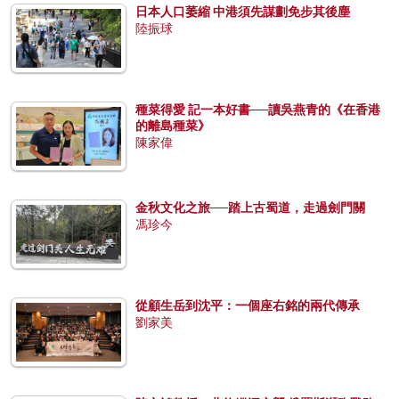
日本人口萎縮 中港須先謀劃免步其後塵
陸振球
種菜得愛 記一本好書──讀吳燕青的《在香港
的離島種菜》
陳家偉
金秋文化之旅──踏上古蜀道，走過劍門關
馮珍今
從顧生岳到沈平：一個座右銘的兩代傳承
劉家美