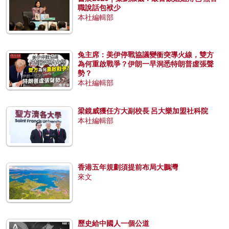
職說話包袱少
本社編輯部
兔主席：美伊停戰協議變衝突導火線，雙方
為何重啟戰爭？伊朗一早洞悉特朗普虛張聲
勢？
本社編輯部
梁鏡威獲任方大副校長 呂大樂加盟社科院
本社編輯部
香港五年規劃須提前布局大鵬灣
來文
歷史給中國人一個公道