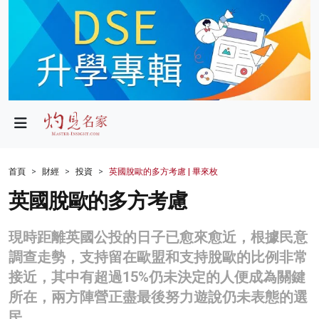
政局
教育
文化
財經
首頁
財經
投資
英國脫歐的多方考慮 | 畢來枚
生活
英國脫歐的多方考慮
健康
現時距離英國公投的日子已愈來愈近，根據民意
商業
調查走勢，支持留在歐盟和支持脫歐的比例非常
接近，其中有超過15%仍未決定的人便成為關鍵
科技
所在，兩方陣營正盡最後努力遊說仍未表態的選
影片
民。