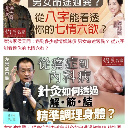
曆法家侯天同：遇到多少感情姻緣債 男女命途迥異？ 從八字
能看透你的七情六欲？
左常波中醫： 從痛症到內科病 針灸如何透過解筋結 精準調