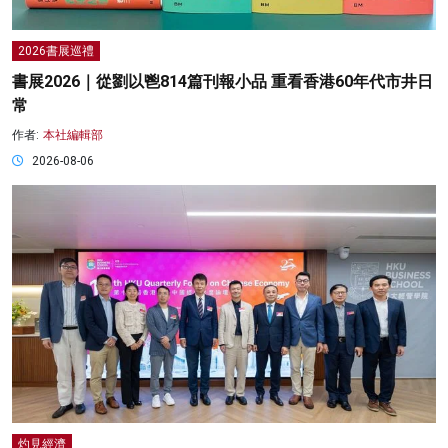
2026書展巡禮
書展2026｜從劉以鬯814篇刊報小品 重看香港60年代市井日
常
作者:
本社編輯部
2026-08-06
灼見經濟