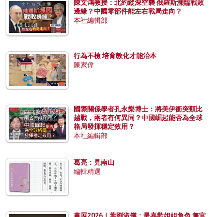
陳文鴻教授：北約縱深空襲 俄羅斯瀕臨戰敗
邊緣？中國零部件能左右戰局走向？
本社編輯部
行為不檢 培育教化才能治本
陳家偉
國際關係學者孔永樂博士：將美伊衝突類比
越戰，兩者有何異同？中國崛起能否為全球
格局發揮穩定效用？
本社編輯部
葛亮：見南山
編輯精選
書展2026｜葉劉淑儀：最喜歡姐姐角色 無官