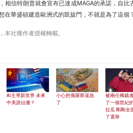
，相信特朗普就會宣布已達成MAGA的承諾，自比
想在華盛頓建造歐洲式的凱旋門，不就是為了這個
，本社獲作者授權轉載。
AI主導新世界 未來
小心把俄羅斯逼急
被兩任獨裁
中美誰佔優？
了
了一個世紀
拉瓜 剛剛全
了選舉