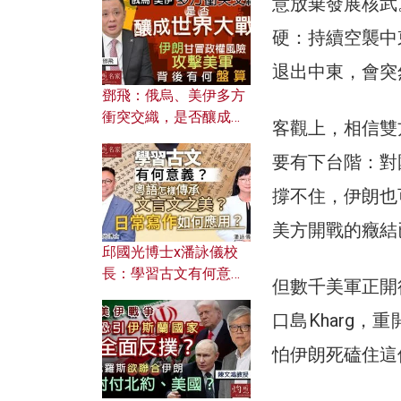
意放棄發展核武
何避免遭AI演算法操
控？
硬：持續空襲中
退出中東，會突
鄧飛：俄烏、美伊多方
衝突交織，是否釀成世
客觀上，相信雙
界大戰？ 伊朗甘冒政權
要有下台階：對
風險攻擊美軍，背後有
何盤算？
撐不住，伊朗也
美方開戰的癥結
邱國光博士x潘詠儀校
長：學習古文有何意
但數千美軍正開
義？ 粵語怎樣傳承文言
文之美？ 日常寫作如何
口島Kharg
應用？
怕伊朗死磕住這