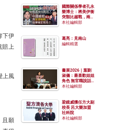
國際關係學者孔永
樂博士：將美伊衝
突類比越戰，兩者
有何異同？中國崛
本社編輯部
起能否為全球格局
發揮穩定效用？
奪下伊
葛亮：見南山
編輯精選
黨賠上
書展2026｜葉劉
覺上風
淑儀：最喜歡姐姐
角色 無官職說話
包袱少
本社編輯部
梁鏡威獲任方大副
校長 呂大樂加盟
社科院
本社編輯部
，且願