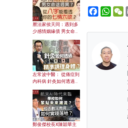
Facebook
WhatsA
W
曆法家侯天同：遇到多
少感情姻緣債 男女命途
迥異？ 從八字能看透你
的七情六欲？
左常波中醫： 從痛症到
內科病 針灸如何透過解
筋結 精準調理身體？
鄭俊傑校長X陳穎華主