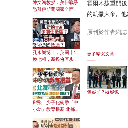
霍爾木茲重開後
陳文鴻教授：美伊戰爭
恐引伊斯蘭國家全面反
的凱撒大帝。他
撲？ 俄羅斯欲聯合伊朗
對付北約美國？
原刊於作者網誌
孔永樂博士：英國十年
更多精采文章
換七相，新揆會否步前
任後塵？脫歐後英國經
濟為何仍然低迷？
包容乎？縱容也
鄧飛：少子化衝擊「中
小幼」教育根基 北都如
何成為解決問題關鍵？