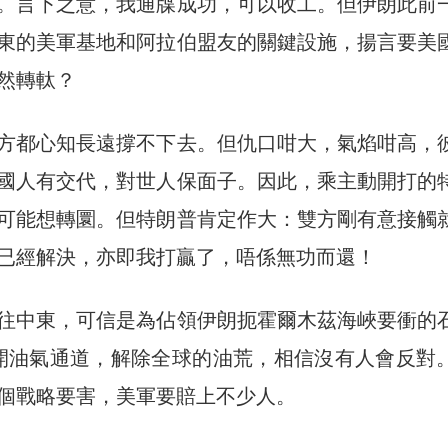
。言下之意，我通牒成功，可以收工。但伊朗此前
東的美軍基地和阿拉伯盟友的關鍵設施，揚言要美
然轉軚？
方都心知長遠撐不下去。但仇口咁大，氣焰咁高，
國人有交代，對世人保面子。因此，乘主動開打的
可能想轉圜。但特朗普肯定作大：雙方剛有意接觸
已經解決，亦即我打贏了，唔係無功而還！
往中東，可信是為佔領伊朗扼霍爾木茲海峽要衝的
，重開油氣通道，解除全球的油荒，相信沒有人會反對
個戰略要害，美軍要賠上不少人。