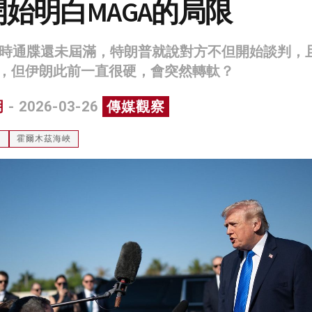
始明白MAGA的局限
小時通牒還未屆滿，特朗普就說對方不但開始談判，
，但伊朗此前一直很硬，會突然轉軚？
明
- 2026-03-26
傳媒觀察
油
霍爾木茲海峽