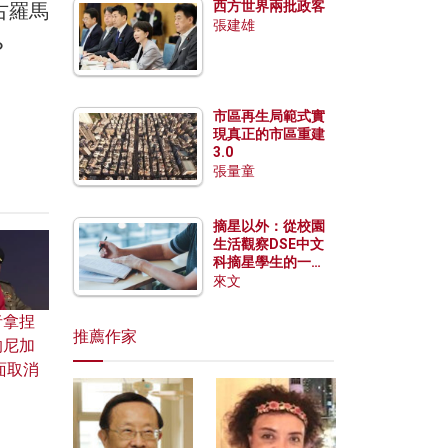
西方世界兩批政客
古羅馬
張建雄
？
市區再生局範式實
現真正的市區重建
3.0
張量童
摘星以外：從校園
生活觀察DSE中文
科摘星學生的一點
特質
來文
者拿捏
推薦作家
的尼加
面取消