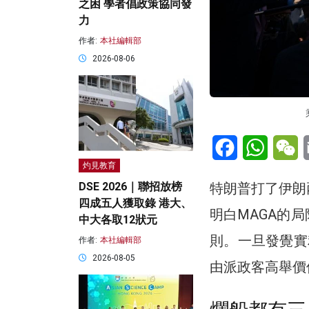
之困 學者倡政策協同發
力
作者:
本社編輯部
2026-08-06
Facebook
WhatsA
W
灼見教育
特朗普打了伊朗
DSE 2026｜聯招放榜
四成五人獲取錄 港大、
明白MAGA的
中大各取12狀元
則。一旦發覺實
作者:
本社編輯部
2026-08-05
由派政客高舉價