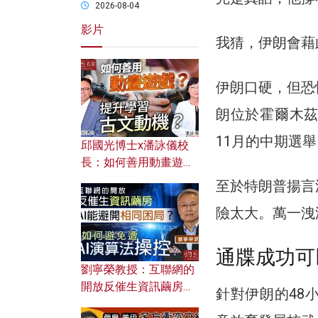
2026-08-04
影片
我猜，伊朗會藉
伊朗口硬，但恐
朗位於霍爾木
11月的中期選舉
邱國光博士x潘詠儀校
長：如何善用動畫遊戲
提升學習古文動機？
至於特朗普揚言
險太大。萬一洩
通牒成功可
劉寧榮教授：互聯網的
開放反催生資訊繭房，
針對伊朗的48
AI能避開相同困局？如