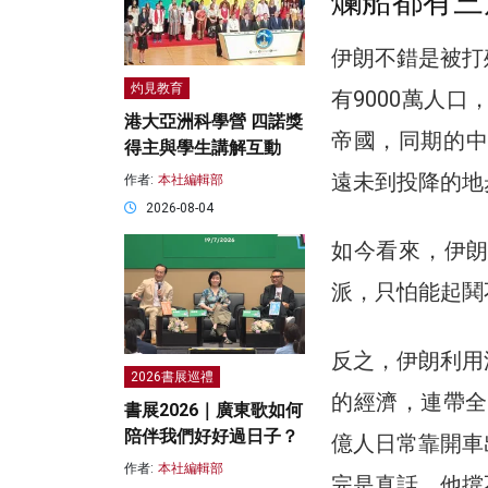
爛船都有三
伊朗不錯是被打
灼見教育
有9000萬人
港大亞洲科學營 四諾獎
帝國，同期的中
得主與學生講解互動
遠未到投降的地
作者:
本社編輯部
2026-08-04
如今看來，伊
派，只怕能起鬨
反之，伊朗利用
2026書展巡禮
的經濟，連帶全
書展2026｜廣東歌如何
陪伴我們好好過日子？
億人日常靠開車
作者:
本社編輯部
完是真話，他撐