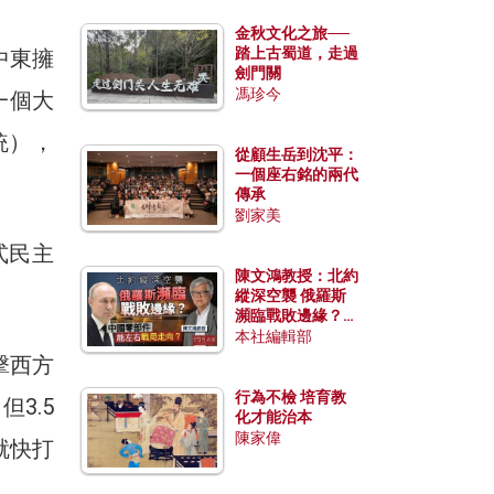
金秋文化之旅──
踏上古蜀道，走過
中東擁
劍門關
馮珍今
一個大
統），
從顧生岳到沈平：
一個座右銘的兩代
傳承
劉家美
式民主
陳文鴻教授：北約
縱深空襲 俄羅斯
瀕臨戰敗邊緣？中
國零部件能左右戰
本社編輯部
局走向？
擊西方
行為不檢 培育教
3.5
化才能治本
陳家偉
就快打