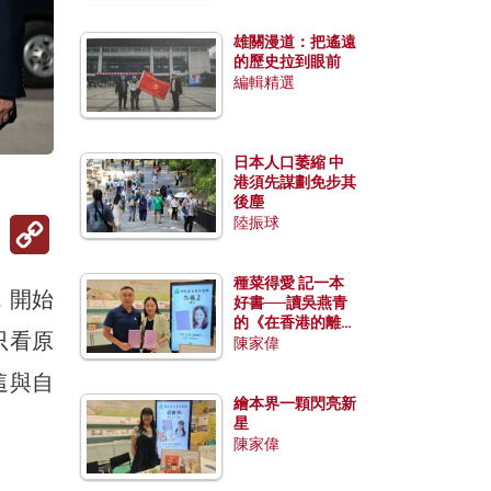
雄關漫道：把遙遠
的歷史拉到眼前
編輯精選
日本人口萎縮 中
港須先謀劃免步其
後塵
Copy
陸振球
Link
種菜得愛 記一本
，開始
好書──讀吳燕青
的《在香港的離島
只看原
種菜》
陳家偉
這與自
繪本界一顆閃亮新
星
陳家偉