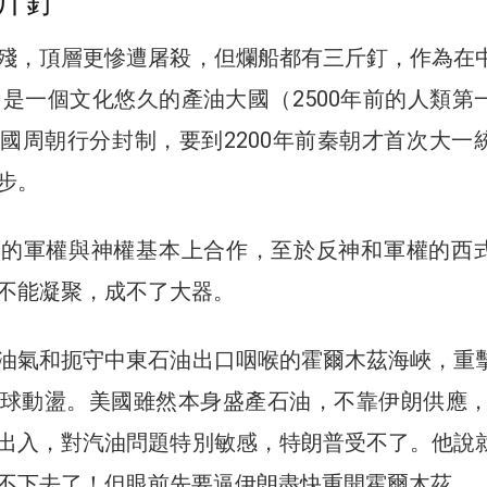
斤釘
殘，頂層更慘遭屠殺，但爛船都有三斤釘，作為在
口，是一個文化悠久的產油大國（2500年前的人類第
國周朝行分封制，要到2200年前秦朝才首次大一
步。
朗的軍權與神權基本上合作，至於反神和軍權的西
不能凝聚，成不了大器。
油氣和扼守中東石油出口咽喉的霍爾木茲海峽，重
球動盪。美國雖然本身盛產石油，不靠伊朗供應，但
出入，對汽油問題特別敏感，特朗普受不了。他說
不下去了！但眼前先要逼伊朗盡快重開霍爾木茲。