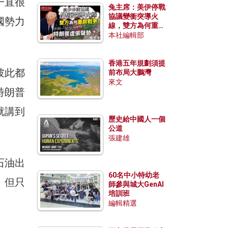
一直很
兔主席：美伊停戰
協議變衝突導火
國勢力
線，雙方為何重啟
戰爭？伊朗一早洞
本社編輯部
悉特朗普虛張聲
勢？
香港五年規劃須提
彼此都
前布局大鵬灣
來文
特朗普
就講到
歷史給中國人一個
公道
張建雄
石油出
60名中小特幼老
。但只
師參與城大GenAI
培訓班
編輯精選