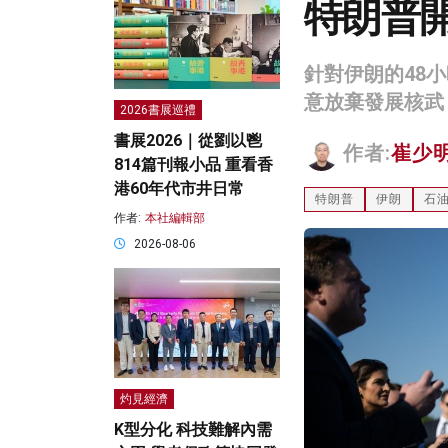
特朗普開
針對伊朗的48
意放棄發展核武
2026書展巡禮
書展2026｜從劉以鬯
作者:
崔少
814篇刊報小品 重看香
港60年代市井日常
特朗普
伊朗
石
作者:
本社編輯部
2026-08-06
灼見經濟
K型分化 科技難解內需