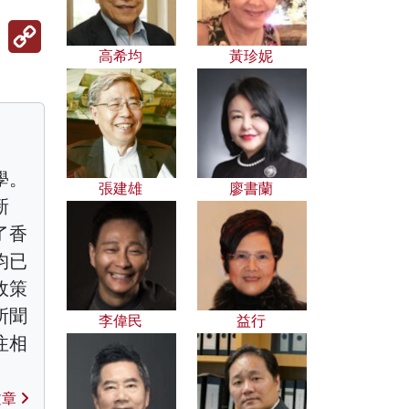
Copy
Link
高希均
黃珍妮
學。
張建雄
廖書蘭
新
了香
均已
政策
所聞
李偉民
益行
注相
文章