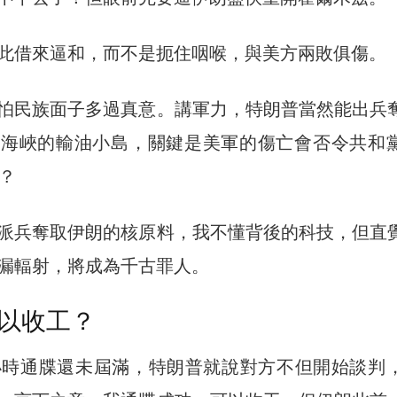
此借來逼和，而不是扼住咽喉，與美方兩敗俱傷。
怕民族面子多過真意。講軍力，特朗普當然能出兵
茲海峽的輸油小島，關鍵是美軍的傷亡會否令共和
？
派兵奪取伊朗的核原料，我不懂背後的科技，但直
漏輻射，將成為千古罪人。
以收工？
小時通牒還未屆滿，特朗普就說對方不但開始談判