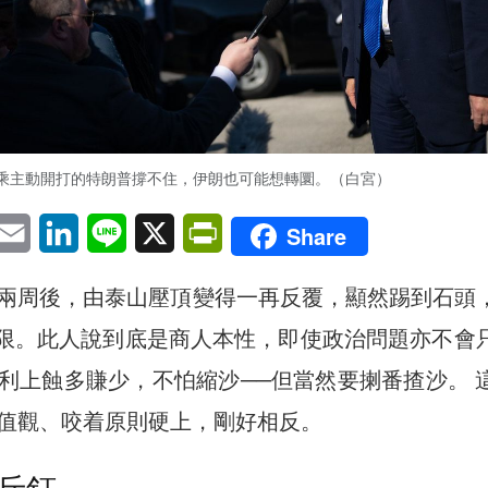
乘主動開打的特朗普撐不住，伊朗也可能想轉圜。（白宮）
pp
eChat
Email
LinkedIn
Line
X
PrintFriendly
Share
兩周後，由泰山壓頂變得一再反覆，顯然踢到石頭
局限。此人說到底是商人本性，即使政治問題亦不會
利上蝕多賺少，不怕縮沙──但當然要揦番揸沙。 
值觀、咬着原則硬上，剛好相反。