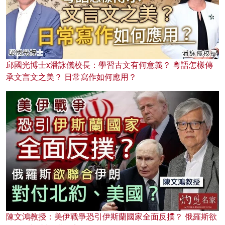
邱國光博士x潘詠儀校長：學習古文有何意義？ 粵語怎樣傳
承文言文之美？ 日常寫作如何應用？
陳文鴻教授：美伊戰爭恐引伊斯蘭國家全面反撲？ 俄羅斯欲