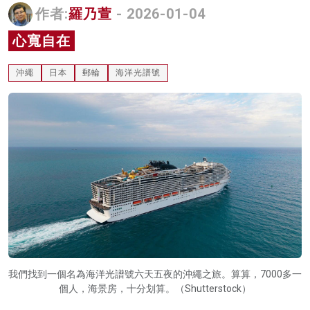
作者:
羅乃萱
- 2026-01-04
名家榜
心寬自在
灼見活動
沖繩
日本
郵輪
海洋光譜號
關於我們
我們找到一個名為海洋光譜號六天五夜的沖繩之旅。算算，7000多一
個人，海景房，十分划算。（Shutterstock）