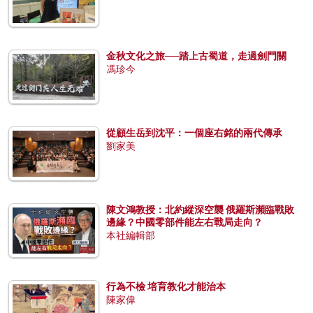
金秋文化之旅──踏上古蜀道，走過劍門關
馮珍今
從顧生岳到沈平：一個座右銘的兩代傳承
劉家美
陳文鴻教授：北約縱深空襲 俄羅斯瀕臨戰敗
邊緣？中國零部件能左右戰局走向？
本社編輯部
行為不檢 培育教化才能治本
陳家偉