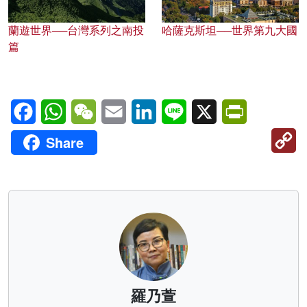
蘭遊世界──台灣系列之南投
哈薩克斯坦──世界第九大國
篇
Facebook
WhatsApp
WeChat
Email
LinkedIn
Line
X
PrintFriendl
C
Share
Li
羅乃萱