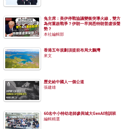
兔主席：美伊停戰協議變衝突導火線，雙方
為何重啟戰爭？伊朗一早洞悉特朗普虛張聲
勢？
本社編輯部
香港五年規劃須提前布局大鵬灣
來文
歷史給中國人一個公道
張建雄
60名中小特幼老師參與城大GenAI培訓班
編輯精選