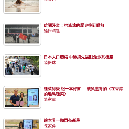
雄關漫道：把遙遠的歷史拉到眼前
編輯精選
日本人口萎縮 中港須先謀劃免步其後塵
陸振球
種菜得愛 記一本好書──讀吳燕青的《在香港
的離島種菜》
陳家偉
繪本界一顆閃亮新星
陳家偉