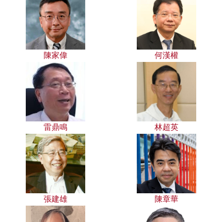
陳家偉
何漢權
雷鼎鳴
林超英
張建雄
陳章華