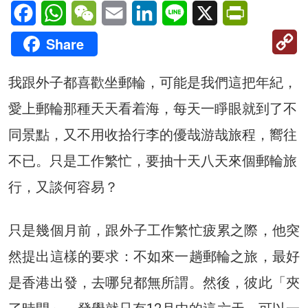
Facebook
WhatsApp
WeChat
Email
LinkedIn
Line
X
PrintFriendl
C
Share
Li
我跟外子都喜歡坐郵輪，可能是我們這把年紀，
愛上郵輪那種天天看着海，每天一睜眼就到了不
同景點，又不用收拾行李的優哉游哉旅程，嚮往
不已。只是工作繁忙，要抽十天八天來個郵輪旅
行，又談何容易？
只是幾個月前，跟外子工作繁忙疲累之際，他突
然提出這樣的要求：不如來一趟郵輪之旅，最好
是香港出發，去哪兒都無所謂。然後，彼此「夾