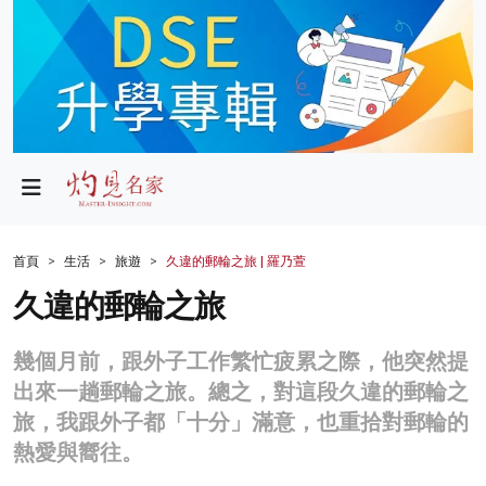
政局
教育
文化
財經
首頁
生活
旅遊
久違的郵輪之旅 | 羅乃萱
生活
久違的郵輪之旅
健康
幾個月前，跟外子工作繁忙疲累之際，他突然提
商業
出來一趟郵輪之旅。總之，對這段久違的郵輪之
旅，我跟外子都「十分」滿意，也重拾對郵輪的
科技
熱愛與嚮往。
影片