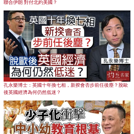
聯合伊朗 對付北約美國？
孔永樂博士：英國十年換七相，新揆會否步前任後塵？脫歐
後英國經濟為何仍然低迷？