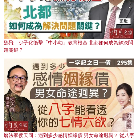
鄧飛：少子化衝擊「中小幼」教育根基 北都如何成為解決問
題關鍵？
曆法家侯天同：遇到多少感情姻緣債 男女命途迥異？ 從八字