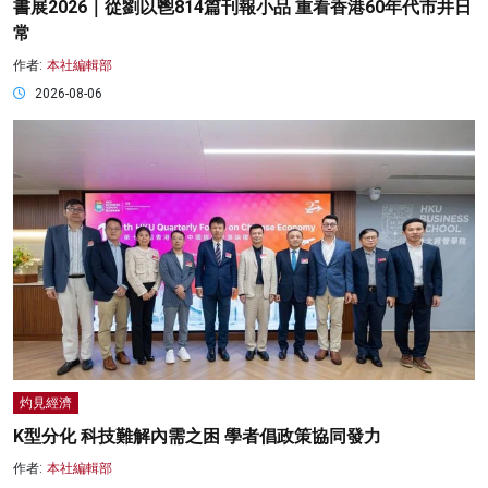
書展2026｜從劉以鬯814篇刊報小品 重看香港60年代市井日
常
作者:
本社編輯部
2026-08-06
灼見經濟
K型分化 科技難解內需之困 學者倡政策協同發力
作者:
本社編輯部