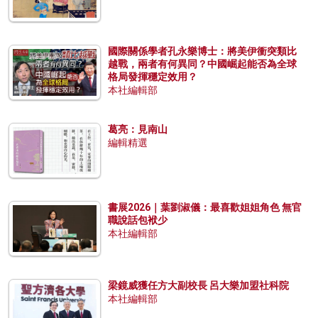
國際關係學者孔永樂博士：將美伊衝突類比
越戰，兩者有何異同？中國崛起能否為全球
格局發揮穩定效用？
本社編輯部
葛亮：見南山
編輯精選
書展2026｜葉劉淑儀：最喜歡姐姐角色 無官
職說話包袱少
本社編輯部
梁鏡威獲任方大副校長 呂大樂加盟社科院
本社編輯部