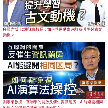
邱國光博士x潘詠儀校長：如何善用動畫遊戲 提升學習古文
動機？
劉寧榮教授：互聯網的開放反催生資訊繭房，AI能避開相同
困局？如何避免遭AI演算法操控？