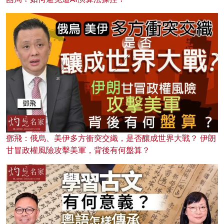
鄧飛：俄烏、美伊多方衝突交織，是否釀成世界大戰？ 伊朗
甘冒政權風險攻擊美軍，背後有何盤算？