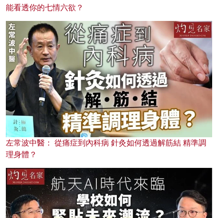
能看透你的七情六欲？
左常波中醫： 從痛症到內科病 針灸如何透過解筋結 精準調
理身體？