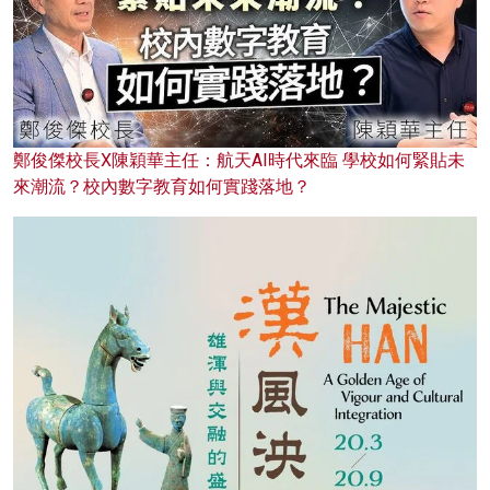
鄭俊傑校長X陳穎華主任：航天AI時代來臨 學校如何緊貼未
來潮流？校內數字教育如何實踐落地？