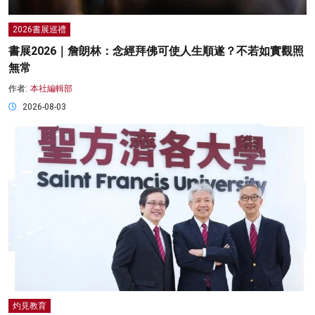
2026書展巡禮
書展2026｜詹朗林：念經拜佛可使人生順遂？不若如實觀照
無常
作者:
本社編輯部
2026-08-03
灼見教育