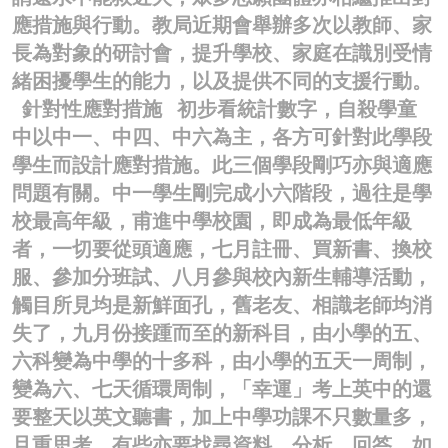
應措施與行動。教局近期會舉辦多次以教師、家
名家榜
長為對象的研討會，提升學校、家庭在識別受情
灼見活動
緒困擾學生的能力，以及提供不同的支援行動。
針對性應對措施 初步看統計數字，自殺學童
關於我們
中以中一、中四、中六為主，各方可針對此學段
學生而設計應對措施。此三個學段剛巧亦與適應
問題有關。中一學生剛完成小六階段，過往是學
校最高年級，甫進中學校園，即成為最低年級
者，一切要從頭適應，七月註冊、買新書、換校
服、參加分班試、八月參與校內新生輔導活動，
觸目所見均是新鮮面孔，舊老友、相識老師均消
失了，九月份接踵而至的新科目，由小學的五、
六科變為中學的十多科，由小學的五天一周制，
變為六、七天循環周制，「幸運」考上英中的還
要整天以英文聽書，加上中學功課不只數量多，
且重思考，有些亦要找尋資料、分析、回答。如