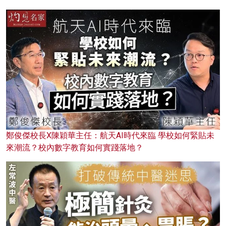
鄭俊傑校長X陳穎華主任：航天AI時代來臨 學校如何緊貼未
來潮流？校內數字教育如何實踐落地？