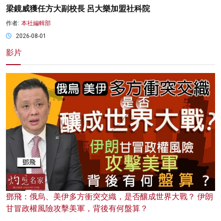
梁鏡威獲任方大副校長 呂大樂加盟社科院
作者:
本社編輯部
2026-08-01
影片
鄧飛：俄烏、美伊多方衝突交織，是否釀成世界大戰？ 伊朗
甘冒政權風險攻擊美軍，背後有何盤算？