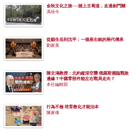
金秋文化之旅──踏上古蜀道，走過劍門關
馮珍今
從顧生岳到沈平：一個座右銘的兩代傳承
劉家美
陳文鴻教授：北約縱深空襲 俄羅斯瀕臨戰敗
邊緣？中國零部件能左右戰局走向？
本社編輯部
行為不檢 培育教化才能治本
陳家偉