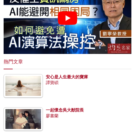
熱門文章
安心是人生最大的寶庫
譚寶碩
一起懷念吳大猷院長
廖書蘭