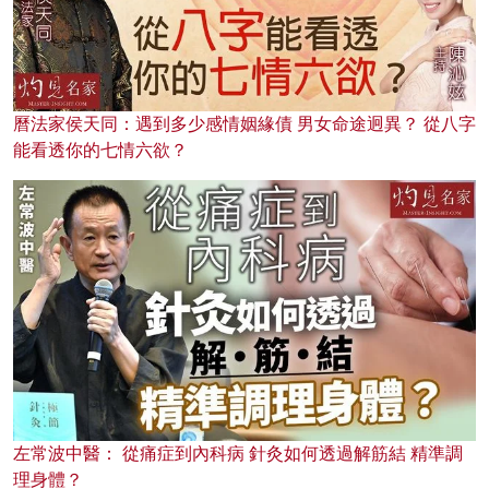
曆法家侯天同：遇到多少感情姻緣債 男女命途迥異？ 從八字
能看透你的七情六欲？
左常波中醫： 從痛症到內科病 針灸如何透過解筋結 精準調
理身體？