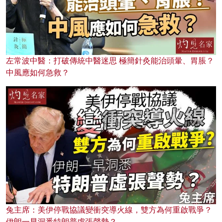
左常波中醫：打破傳統中醫迷思 極簡針灸能治頭暈、胃脹？
中風應如何急救？
兔主席：美伊停戰協議變衝突導火線，雙方為何重啟戰爭？
伊朗一早洞悉特朗普虛張聲勢？