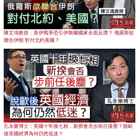
陳文鴻教授：美伊戰爭恐引伊斯蘭國家全面反撲？ 俄羅斯欲
聯合伊朗 對付北約美國？
孔永樂博士：英國十年換七相，新揆會否步前任後塵？脫歐
後英國經濟為何仍然低迷？