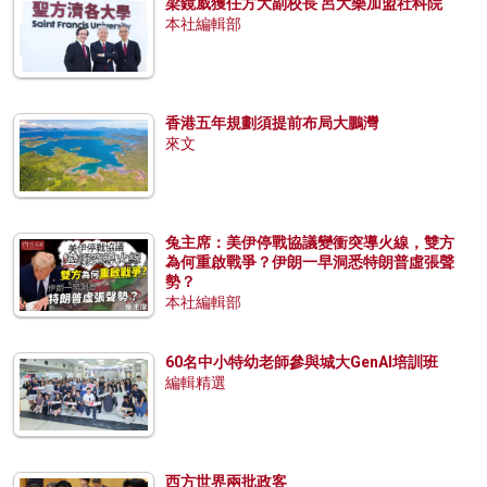
梁鏡威獲任方大副校長 呂大樂加盟社科院
本社編輯部
香港五年規劃須提前布局大鵬灣
來文
兔主席：美伊停戰協議變衝突導火線，雙方
為何重啟戰爭？伊朗一早洞悉特朗普虛張聲
勢？
本社編輯部
60名中小特幼老師參與城大GenAI培訓班
編輯精選
西方世界兩批政客