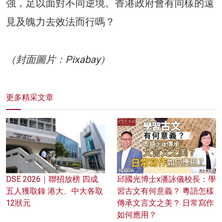
強，足以面對不同逆境。香港政府會有同樣的遠
見及魄力去效法而行嗎？
（封面圖片：Pixabay）
更多精采文章
DSE 2026｜聯招放榜 四成
邱國光博士x潘詠儀校長：學
五人獲取錄 港大、中大各取
習古文有何意義？ 粵語怎樣
12狀元
傳承文言文之美？ 日常寫作
如何應用？