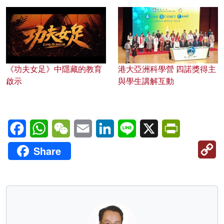
《功夫女足》中隱藏的教育
港大亞洲科學營 四諾獎得主
啟示
與學生講解互動
Facebook
WhatsApp
WeChat
Email
LinkedIn
Line
X
PrintFriendl
C
Share
Li