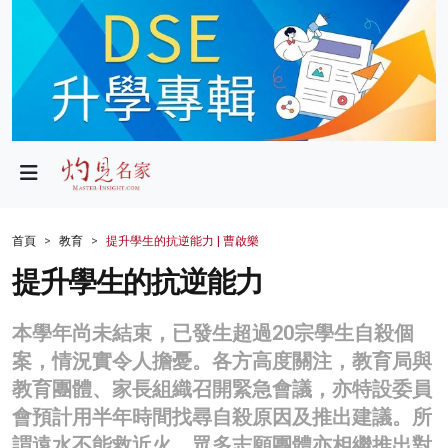
政局
教育
文化
財經
首頁
教育
提升學生的抗逆能力 | 曹啟樂
生活
提升學生的抗逆能力
健康
本學年尚未結束，已發生超過20宗學生自殺個
商業
案，情況實令人擔憂。各方高度關注，教育局與
教育團體、家長組織召開緊急會議，亦特設委員
科技
會預計用半年時間找尋自殺原因及推出建議。所
影片
謂遠水不能救近火，眾多志願團體亦相繼推出對