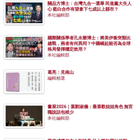
關品方博士：台灣九合一選舉 民進黨大失人
心 藍白合作有望拿下七成以上縣市？
本社編輯部
國際關係學者孔永樂博士：將美伊衝突類比
越戰，兩者有何異同？中國崛起能否為全球
格局發揮穩定效用？
本社編輯部
葛亮：見南山
編輯精選
書展2026｜葉劉淑儀：最喜歡姐姐角色 無官
職說話包袱少
本社編輯部