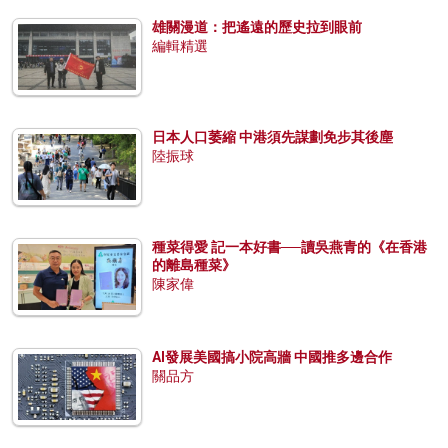
雄關漫道：把遙遠的歷史拉到眼前
編輯精選
日本人口萎縮 中港須先謀劃免步其後塵
陸振球
種菜得愛 記一本好書──讀吳燕青的《在香港
的離島種菜》
陳家偉
AI發展美國搞小院高牆 中國推多邊合作
關品方