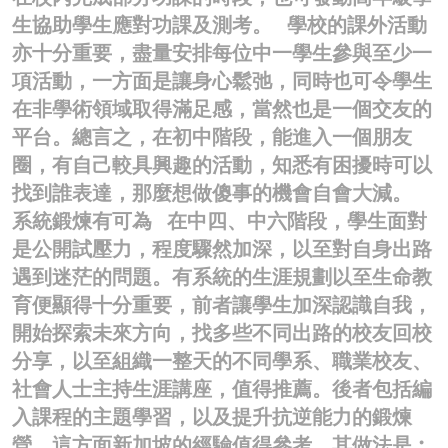
生協助學生應對功課及測考。 學校的課外活動
亦十分重要，盡量安排每位中一學生參與至少一
項活動，一方面是讓身心鬆弛，同時也可令學生
在非學術領域取得滿足感，當然也是一個交友的
平台。總言之，在初中階段，能進入一個朋友
圈，有自己較具興趣的活動，知悉有困擾時可以
找到誰表達，那麼想做傻事的機會自會大減。
系統鍛煉有可為 在中四、中六階段，學生面對
是公開試壓力，程度驟然加深，以至對自身出路
遇到迷茫的問題。有系統的生涯規劃以至生命教
育便顯得十分重要，前者讓學生加深認識自我，
開始探索未來方向，找多些不同出路的校友回校
分享，以至組織一整天的不同學系、職業校友、
社會人士主持生涯講座，值得推薦。後者包括編
入課程的主題學習，以及提升抗逆能力的鍛煉
營。這方面新加坡的經驗值得參考。其做法是︰