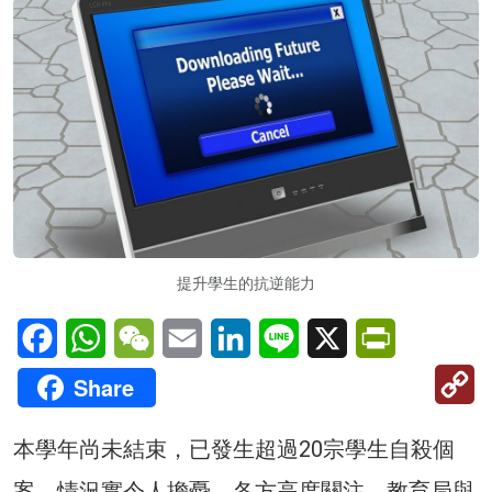
提升學生的抗逆能力
Facebook
WhatsApp
WeChat
Email
LinkedIn
Line
X
PrintFriendl
C
Share
Li
本學年尚未結束，已發生超過20宗學生自殺個
案，情況實令人擔憂。各方高度關注，教育局與