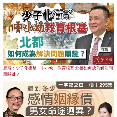
鄧飛：少子化衝擊「中小幼」教育根基 北都如何成為解決問
題關鍵？