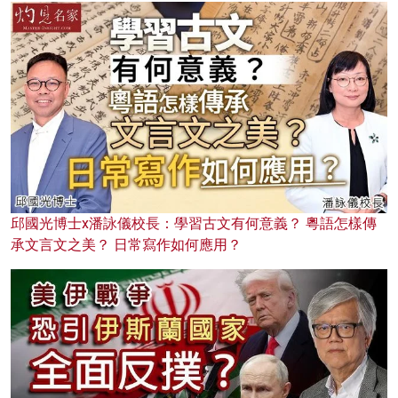
邱國光博士x潘詠儀校長：學習古文有何意義？ 粵語怎樣傳
承文言文之美？ 日常寫作如何應用？