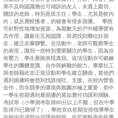
果不及時認識幾位可傾訴的友人，未遇上親切、
體諒的老師，特別是班主任；學生，尤其是較內
向，或反應較慢者，的確會有很多困擾。 學校
可針對性地增加資源，為期數天的戶外輔導營有
其作用，讓新生互相認識，容易找到幾位好朋
友，建立友輩聯繫。在活動中，老師可觀察學生
的表現，識別一些特別需要關注的學生，因為沒
有壓力，學生最能表現真我。這項活動亦可鍛鍊
學生的團體意識、合作與解難的能力。專業社工
與老師藉此非正規活動和學生建立關係，當他們
遇到困擾時會想到找誰傾吐、支援。在校內營造
合作，而非競爭的環境與氛圍亦極之重要，初中
一學生初期遇到最困擾的莫如應付功課和測驗、
考試等（小學測考取得80分以上不難，但在中學
取得70已難得了），學校宜在初期安排指導學生
在校內完成部分功課的時段，也可發動高年級學