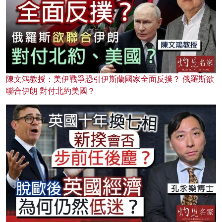
陳文鴻教授：美伊戰爭恐引伊斯蘭國家全面反撲？ 俄羅斯欲
聯合伊朗 對付北約美國？