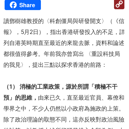
C
Share
Li
讀鄧樹雄教授的〈科創僵局與研發開支〉（《信
報》，5月2日），指出香港研發投入的不足，詳
列自港英時期直至最近的來龍去脈，資料和論述
都很值得參考。年前我亦曾寫出 〈重設科技局
的我見〉，提出三點以探求香港的前路：
（1） 消極的工業政策，源於所謂「積極不干
預」的思維，
由來已久，直至最近官員、幕僚和
學界之中，不少人仍然以小政府為施政的上策。
除了政治理論的取態不同，這亦反映對政治風險