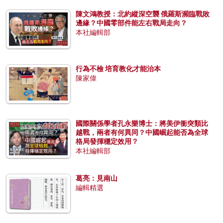
陳文鴻教授：北約縱深空襲 俄羅斯瀕臨戰敗
邊緣？中國零部件能左右戰局走向？
本社編輯部
行為不檢 培育教化才能治本
陳家偉
國際關係學者孔永樂博士：將美伊衝突類比
越戰，兩者有何異同？中國崛起能否為全球
格局發揮穩定效用？
本社編輯部
葛亮：見南山
編輯精選