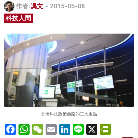
作者:
馮文
- 2015-05-08
名家榜
科技人間
灼見活動
關於我們
香港科技政策前路的三大重點
Facebook
WhatsApp
WeChat
Email
LinkedIn
Line
X
PrintFriendl