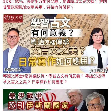
鄧飛：俄烏、美伊多方衝突交織，是否釀成世界大戰？ 伊朗
甘冒政權風險攻擊美軍，背後有何盤算？
邱國光博士x潘詠儀校長：學習古文有何意義？ 粵語怎樣傳
承文言文之美？ 日常寫作如何應用？