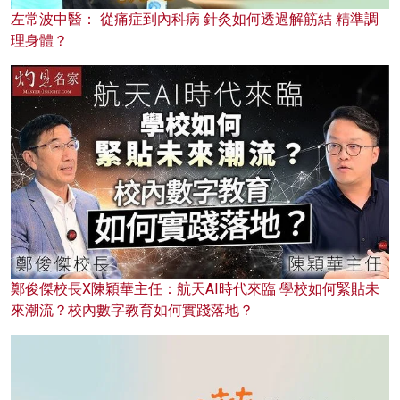
左常波中醫： 從痛症到內科病 針灸如何透過解筋結 精準調
理身體？
鄭俊傑校長X陳穎華主任：航天AI時代來臨 學校如何緊貼未
來潮流？校內數字教育如何實踐落地？