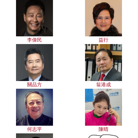
李偉民
益行
關品方
翁港成
何志平
陳晴