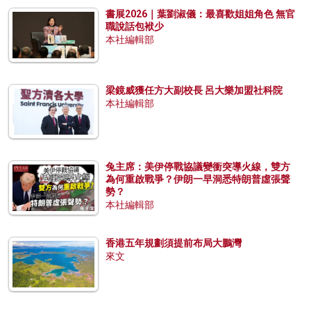
書展2026｜葉劉淑儀：最喜歡姐姐角色 無官
職說話包袱少
本社編輯部
梁鏡威獲任方大副校長 呂大樂加盟社科院
本社編輯部
兔主席：美伊停戰協議變衝突導火線，雙方
為何重啟戰爭？伊朗一早洞悉特朗普虛張聲
勢？
本社編輯部
香港五年規劃須提前布局大鵬灣
來文