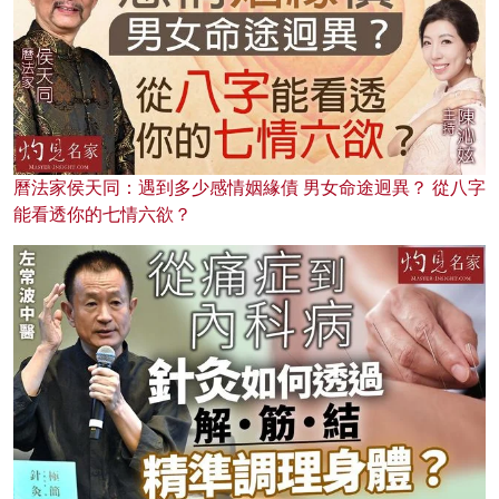
曆法家侯天同：遇到多少感情姻緣債 男女命途迥異？ 從八字
能看透你的七情六欲？