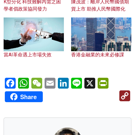
K型分化 科技難解內需之困
陳茂波：離岸人民幣國債期
學者倡政策協同發力
貨上市 助推人民幣國際化
當AI革命遇上市場失效
香港金融業的未來必修課
Facebook
WhatsApp
WeChat
Email
LinkedIn
Line
X
PrintFriendl
C
Share
Li