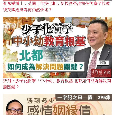
孔永樂博士：英國十年換七相，新揆會否步前任後塵？脫歐
後英國經濟為何仍然低迷？
鄧飛：少子化衝擊「中小幼」教育根基 北都如何成為解決問
題關鍵？