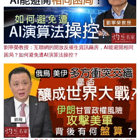
劉寧榮教授：互聯網的開放反催生資訊繭房，AI能避開相同
困局？如何避免遭AI演算法操控？