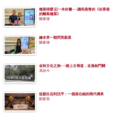
種菜得愛 記一本好書──讀吳燕青的《在香港
的離島種菜》
陳家偉
繪本界一顆閃亮新星
陳家偉
金秋文化之旅──踏上古蜀道，走過劍門關
馮珍今
從顧生岳到沈平：一個座右銘的兩代傳承
劉家美