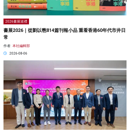
2026書展巡禮
書展2026｜從劉以鬯814篇刊報小品 重看香港60年代市井日
常
作者:
本社編輯部
2026-08-06