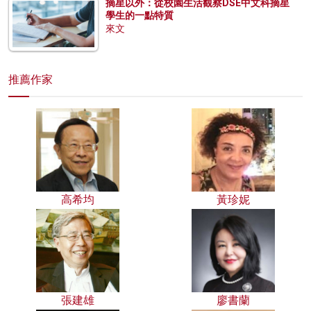
摘星以外：從校園生活觀察DSE中文科摘星
學生的一點特質
來文
推薦作家
高希均
黃珍妮
張建雄
廖書蘭