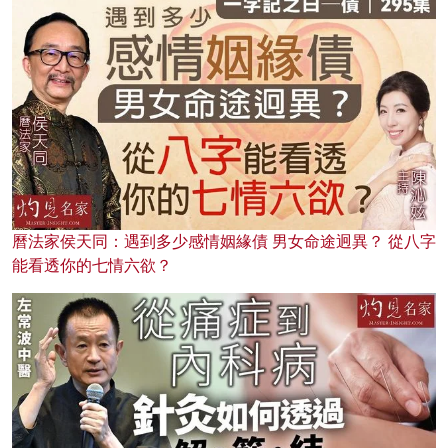
曆法家侯天同：遇到多少感情姻緣債 男女命途迥異？ 從八字
能看透你的七情六欲？