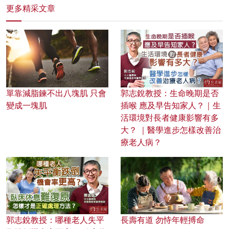
更多精采文章
單靠減脂鍊不出八塊肌 只會
郭志銳教授：生命晚期是否
變成一塊肌
插喉 應及早告知家人？｜生
活環境對長者健康影響有多
大？ ｜醫學進步怎樣改善治
療老人病？
郭志銳教授：哪種老人失平
長壽有道 勿恃年輕搏命