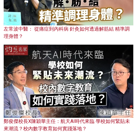
左常波中醫： 從痛症到內科病 針灸如何透過解筋結 精準調
理身體？
鄭俊傑校長X陳穎華主任：航天AI時代來臨 學校如何緊貼未
來潮流？校內數字教育如何實踐落地？