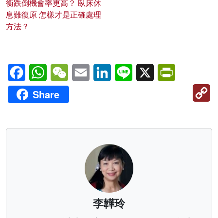
衡跌倒機會率更高？ 臥床休
息難復原 怎樣才是正確處理
方法？
Facebook
WhatsApp
WeChat
Email
LinkedIn
Line
X
PrintFriendl
C
Share
Li
李韡玲