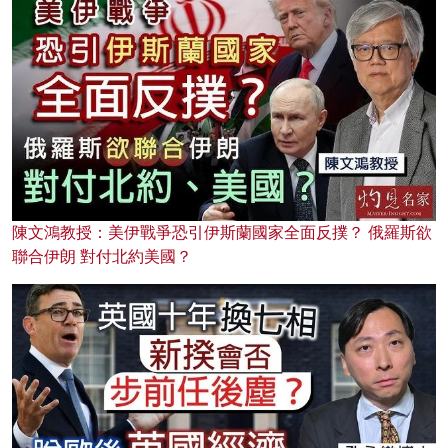
陳文鴻教授：美伊戰爭恐引伊斯蘭國家全面反撲？ 俄羅斯欲
聯合伊朗 對付北約美國？