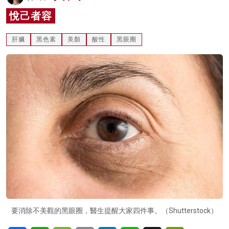
名家榜
悅己者容
灼見活動
肝臟
黑色素
美顏
酸性
黑眼圈
關於我們
要消除不美觀的黑眼圈，醫生提醒大家四件事。（Shutterstock）