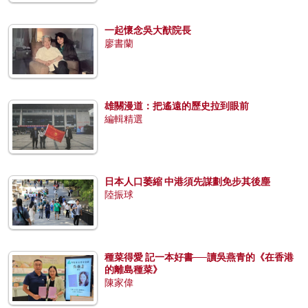
一起懷念吳大猷院長
廖書蘭
雄關漫道：把遙遠的歷史拉到眼前
編輯精選
日本人口萎縮 中港須先謀劃免步其後塵
陸振球
種菜得愛 記一本好書──讀吳燕青的《在香港
的離島種菜》
陳家偉