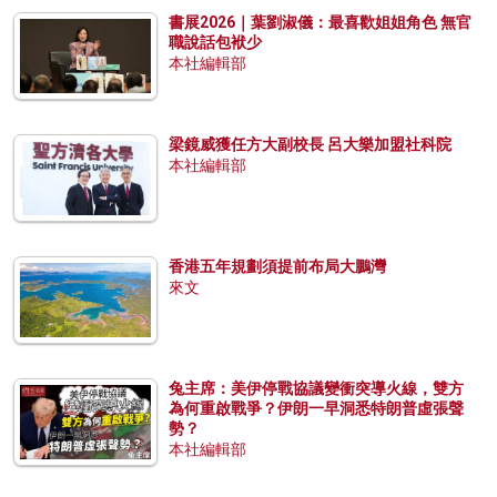
書展2026｜葉劉淑儀：最喜歡姐姐角色 無官
職說話包袱少
本社編輯部
梁鏡威獲任方大副校長 呂大樂加盟社科院
本社編輯部
香港五年規劃須提前布局大鵬灣
來文
兔主席：美伊停戰協議變衝突導火線，雙方
為何重啟戰爭？伊朗一早洞悉特朗普虛張聲
勢？
本社編輯部