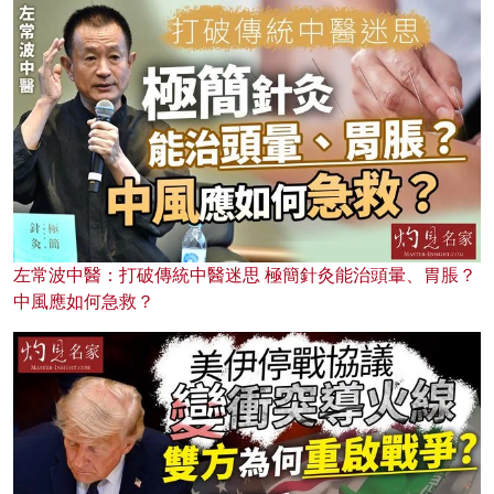
左常波中醫：打破傳統中醫迷思 極簡針灸能治頭暈、胃脹？
中風應如何急救？