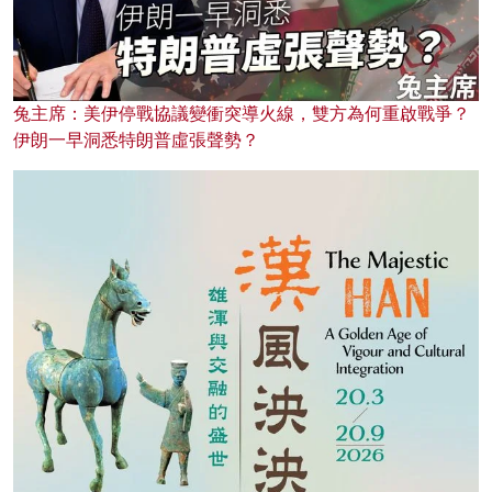
兔主席：美伊停戰協議變衝突導火線，雙方為何重啟戰爭？
伊朗一早洞悉特朗普虛張聲勢？