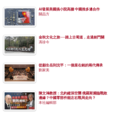
AI發展美國搞小院高牆 中國推多邊合作
關品方
金秋文化之旅──踏上古蜀道，走過劍門關
馮珍今
從顧生岳到沈平：一個座右銘的兩代傳承
劉家美
陳文鴻教授：北約縱深空襲 俄羅斯瀕臨戰敗
邊緣？中國零部件能左右戰局走向？
本社編輯部