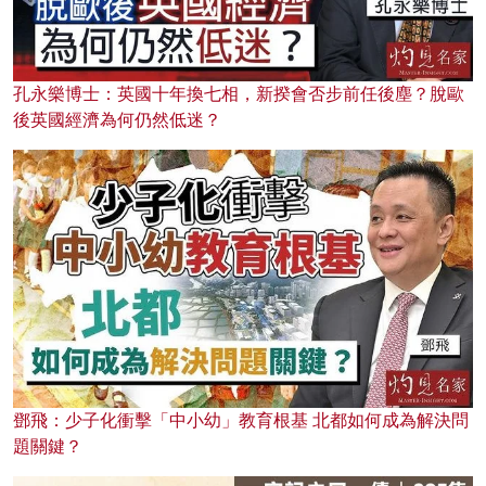
孔永樂博士：英國十年換七相，新揆會否步前任後塵？脫歐
後英國經濟為何仍然低迷？
鄧飛：少子化衝擊「中小幼」教育根基 北都如何成為解決問
題關鍵？