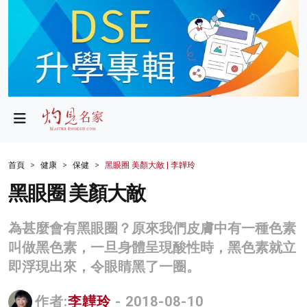
政局
教育
文化
財經
首頁
健康
保健
黑眼圈 美顏大敵 | 李韡玲
生活
黑眼圈 美顏大敵
健康
為甚麼會有黑眼圈？原來我們皮膚中有一種色素
商業
叫做黑色素，一旦身體呈現酸性時，黑色素就立
即浮現出來，令眼睛黑了一圈。
科技
影片
作者:
李韡玲
- 2018-08-10