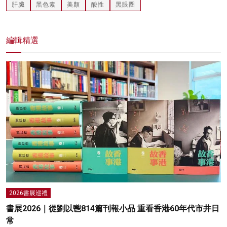
肝臟
黑色素
美顏
酸性
黑眼圈
編輯精選
2026書展巡禮
書展2026｜從劉以鬯814篇刊報小品 重看香港60年代市井日
常