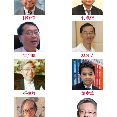
陳家偉
何漢權
雷鼎鳴
林超英
張建雄
陳章華