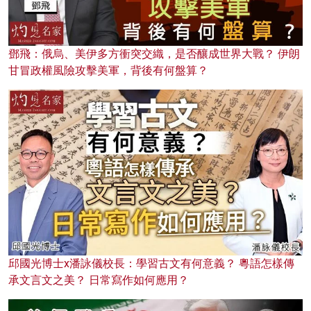
鄧飛：俄烏、美伊多方衝突交織，是否釀成世界大戰？ 伊朗
甘冒政權風險攻擊美軍，背後有何盤算？
邱國光博士x潘詠儀校長：學習古文有何意義？ 粵語怎樣傳
承文言文之美？ 日常寫作如何應用？