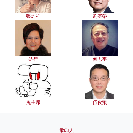
張灼祥
劉寧榮
益行
何志平
兔主席
伍俊飛
承印人