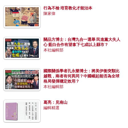
行為不檢 培育教化才能治本
陳家偉
關品方博士：台灣九合一選舉 民進黨大失人
心 藍白合作有望拿下七成以上縣市？
本社編輯部
國際關係學者孔永樂博士：將美伊衝突類比
越戰，兩者有何異同？中國崛起能否為全球
格局發揮穩定效用？
本社編輯部
葛亮：見南山
編輯精選