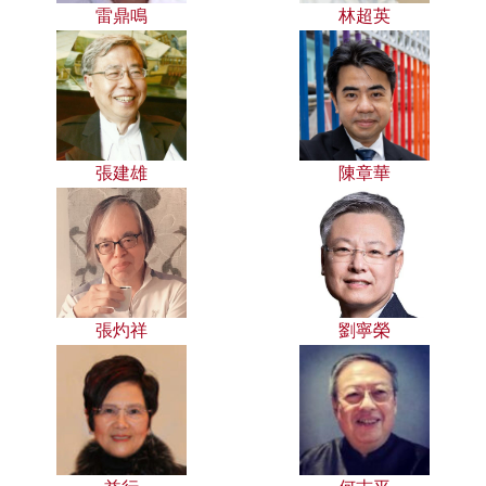
雷鼎鳴
林超英
張建雄
陳章華
張灼祥
劉寧榮