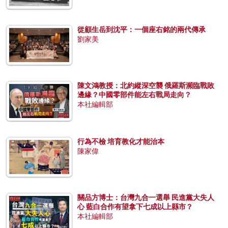
從顧生岳到沈平：一個座右銘的兩代傳承
劉家美
陳文鴻教授：北約縱深空襲 俄羅斯瀕臨戰敗
邊緣？中國零部件能左右戰局走向？
本社編輯部
行為不檢 培育教化才能治本
陳家偉
關品方博士：台灣九合一選舉 民進黨大失人
心 藍白合作有望拿下七成以上縣市？
本社編輯部