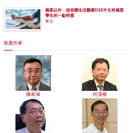
摘星以外：從校園生活觀察DSE中文科摘星
學生的一點特質
來文
推薦作家
陳家偉
何漢權