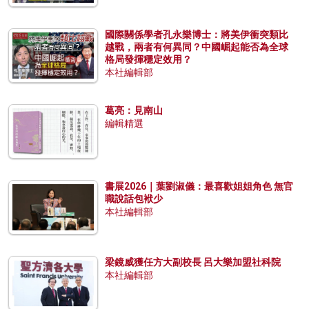
國際關係學者孔永樂博士：將美伊衝突類比
越戰，兩者有何異同？中國崛起能否為全球
格局發揮穩定效用？
本社編輯部
葛亮：見南山
編輯精選
書展2026｜葉劉淑儀：最喜歡姐姐角色 無官
職說話包袱少
本社編輯部
梁鏡威獲任方大副校長 呂大樂加盟社科院
本社編輯部