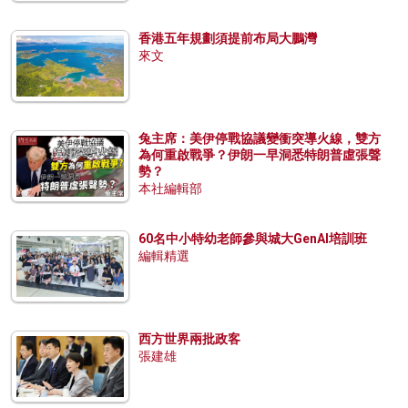
香港五年規劃須提前布局大鵬灣
來文
兔主席：美伊停戰協議變衝突導火線，雙方
為何重啟戰爭？伊朗一早洞悉特朗普虛張聲
勢？
本社編輯部
60名中小特幼老師參與城大GenAI培訓班
編輯精選
西方世界兩批政客
張建雄