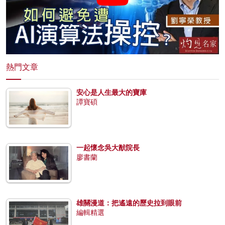
熱門文章
安心是人生最大的寶庫
譚寶碩
一起懷念吳大猷院長
廖書蘭
雄關漫道：把遙遠的歷史拉到眼前
編輯精選