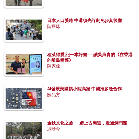
日本人口萎縮 中港須先謀劃免步其後塵
陸振球
種菜得愛 記一本好書──讀吳燕青的《在香港
的離島種菜》
陳家偉
AI發展美國搞小院高牆 中國推多邊合作
關品方
金秋文化之旅──踏上古蜀道，走過劍門關
馮珍今