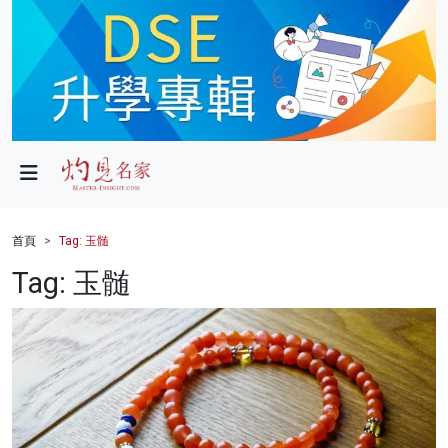
政局
教育
文化
財經
首頁
Tag: 玉髄
生活
Tag: 玉髄
健康
商業
科技
影片