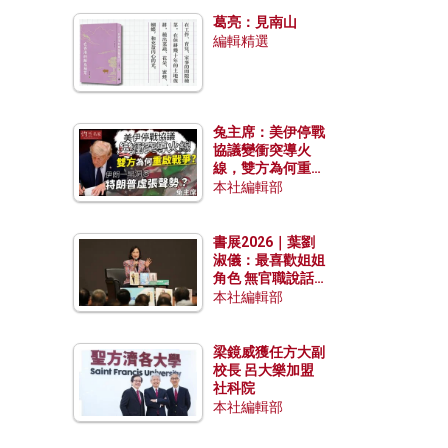
發揮穩定效用？
葛亮：見南山
編輯精選
兔主席：美伊停戰
協議變衝突導火
線，雙方為何重啟
戰爭？伊朗一早洞
本社編輯部
悉特朗普虛張聲
勢？
書展2026｜葉劉
淑儀：最喜歡姐姐
角色 無官職說話
包袱少
本社編輯部
梁鏡威獲任方大副
校長 呂大樂加盟
社科院
本社編輯部