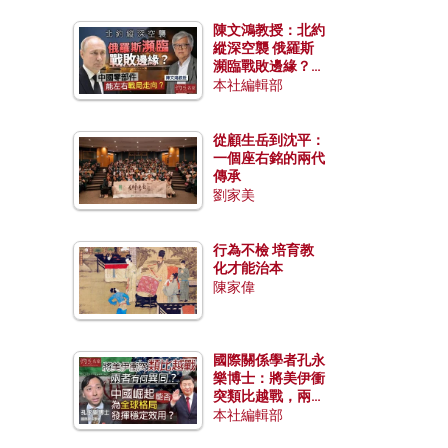
陳文鴻教授：北約
縱深空襲 俄羅斯
瀕臨戰敗邊緣？中
國零部件能左右戰
本社編輯部
局走向？
從顧生岳到沈平：
一個座右銘的兩代
傳承
劉家美
行為不檢 培育教
化才能治本
陳家偉
國際關係學者孔永
樂博士：將美伊衝
突類比越戰，兩者
有何異同？中國崛
本社編輯部
起能否為全球格局