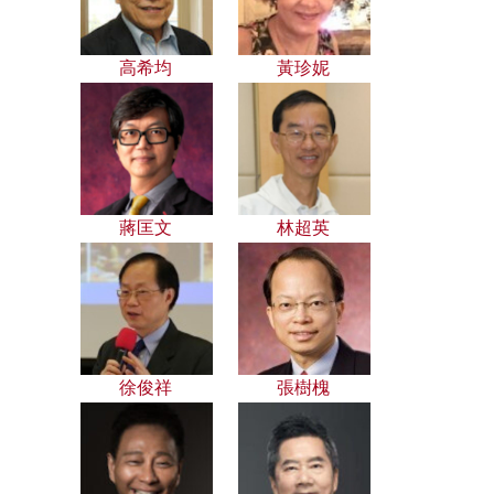
高希均
黃珍妮
蔣匡文
林超英
徐俊祥
張樹槐