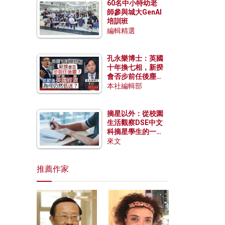
60名中小特幼老
師參與城大GenAI
培訓班
編輯精選
孔永樂博士：英國
十年換七相，新揆
會否步前任後塵？
脫歐後英國經濟為
本社編輯部
何仍然低迷？
摘星以外：從校園
生活觀察DSE中文
科摘星學生的一點
特質
來文
推薦作家