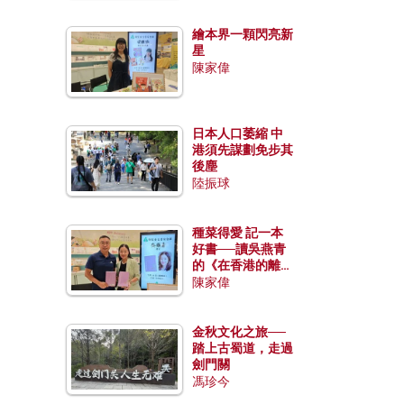
繪本界一顆閃亮新
星
陳家偉
日本人口萎縮 中
港須先謀劃免步其
後塵
陸振球
種菜得愛 記一本
好書──讀吳燕青
的《在香港的離島
種菜》
陳家偉
金秋文化之旅──
踏上古蜀道，走過
劍門關
馮珍今