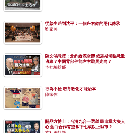
從顧生岳到沈平：一個座右銘的兩代傳承
劉家美
陳文鴻教授：北約縱深空襲 俄羅斯瀕臨戰敗
邊緣？中國零部件能左右戰局走向？
本社編輯部
行為不檢 培育教化才能治本
陳家偉
關品方博士：台灣九合一選舉 民進黨大失人
心 藍白合作有望拿下七成以上縣市？
本社編輯部