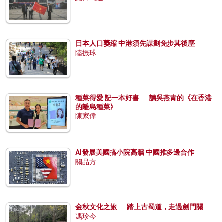
日本人口萎縮 中港須先謀劃免步其後塵
陸振球
種菜得愛 記一本好書──讀吳燕青的《在香港
的離島種菜》
陳家偉
AI發展美國搞小院高牆 中國推多邊合作
關品方
金秋文化之旅──踏上古蜀道，走過劍門關
馮珍今