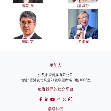
譚新強
謝淑芬
鄧建文
沈建光
承印人
灼見名家傳媒有限公司
地址 : 香港黃竹坑道21號環匯廣場10樓1002室
追蹤我們的社交平台
聯絡我們