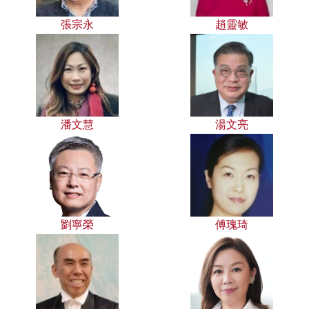
張宗永
趙靈敏
潘文慧
湯文亮
劉寧榮
傅瑰琦