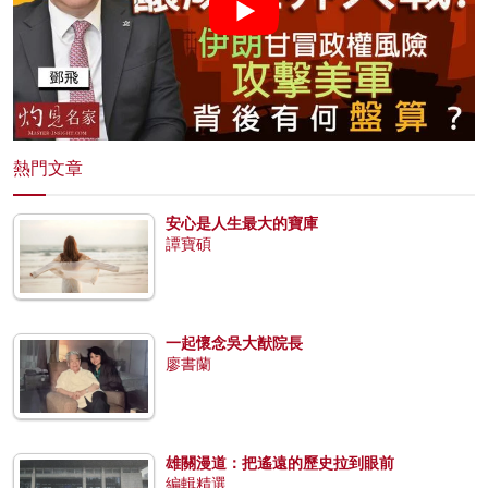
熱門文章
安心是人生最大的寶庫
譚寶碩
一起懷念吳大猷院長
廖書蘭
雄關漫道：把遙遠的歷史拉到眼前
編輯精選