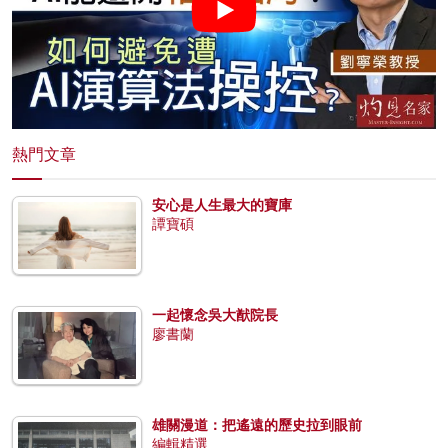
熱門文章
安心是人生最大的寶庫
譚寶碩
一起懷念吳大猷院長
廖書蘭
雄關漫道：把遙遠的歷史拉到眼前
編輯精選