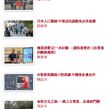
日本人口萎縮 中港須先謀劃免步其後塵
陸振球
種菜得愛 記一本好書──讀吳燕青的《在香港
的離島種菜》
陳家偉
AI發展美國搞小院高牆 中國推多邊合作
關品方
金秋文化之旅──踏上古蜀道，走過劍門關
馮珍今