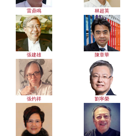
雷鼎鳴
林超英
張建雄
陳章華
張灼祥
劉寧榮