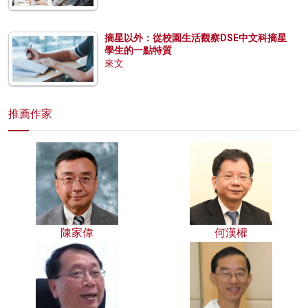
摘星以外：從校園生活觀察DSE中文科摘星
學生的一點特質
來文
推薦作家
陳家偉
何漢權