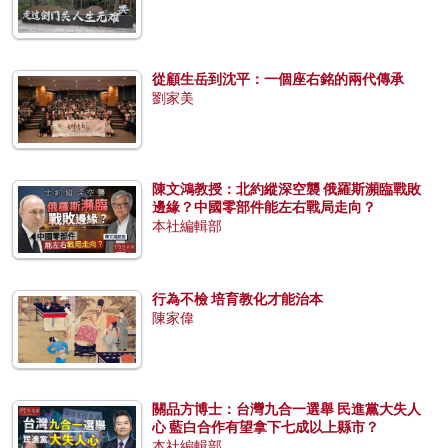
從顧生岳到沈平：一個座右銘的兩代傳承
劉家美
陳文鴻教授：北約縱深空襲 俄羅斯瀕臨戰敗
邊緣？中國零部件能左右戰局走向？
本社編輯部
行為不檢 培育教化才能治本
陳家偉
關品方博士：台灣九合一選舉 民進黨大失人
心 藍白合作有望拿下七成以上縣市？
本社編輯部