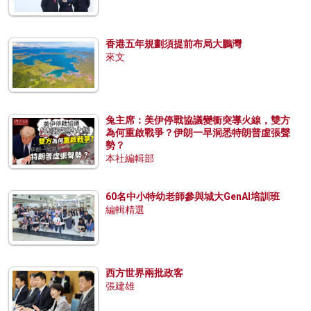
香港五年規劃須提前布局大鵬灣
來文
兔主席：美伊停戰協議變衝突導火線，雙方
為何重啟戰爭？伊朗一早洞悉特朗普虛張聲
勢？
本社編輯部
60名中小特幼老師參與城大GenAI培訓班
編輯精選
西方世界兩批政客
張建雄