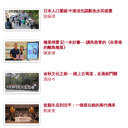
日本人口萎縮 中港須先謀劃免步其後塵
陸振球
種菜得愛 記一本好書──讀吳燕青的《在香港
的離島種菜》
陳家偉
金秋文化之旅──踏上古蜀道，走過劍門關
馮珍今
從顧生岳到沈平：一個座右銘的兩代傳承
劉家美