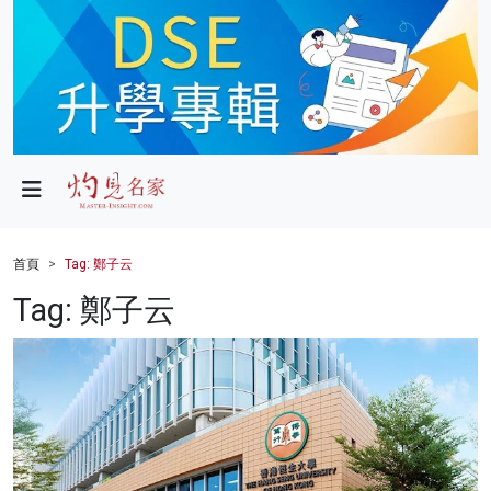
政局
教育
文化
財經
首頁
Tag: 鄭子云
生活
Tag: 鄭子云
健康
商業
科技
影片