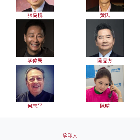
張樹槐
黃氏
李偉民
關品方
何志平
陳晴
承印人