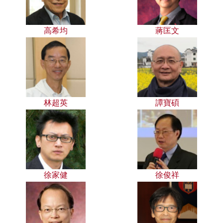
高希均
蔣匡文
林超英
譚寶碩
徐家健
徐俊祥