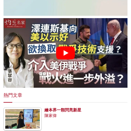
熱門文章
繪本界一顆閃亮新星
陳家偉