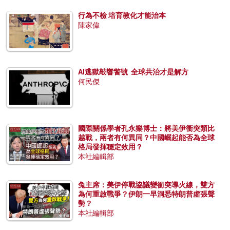
行為不檢 培育教化才能治本
陳家偉
AI逃獄敲響警號 全球共治才是解方
何民傑
國際關係學者孔永樂博士：將美伊衝突類比
越戰，兩者有何異同？中國崛起能否為全球
格局發揮穩定效用？
本社編輯部
兔主席：美伊停戰協議變衝突導火線，雙方
為何重啟戰爭？伊朗一早洞悉特朗普虛張聲
勢？
本社編輯部