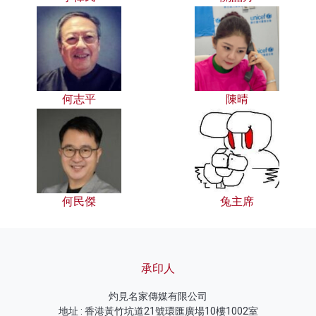
何志平
陳晴
何民傑
兔主席
承印人
灼見名家傳媒有限公司
地址 : 香港黃竹坑道21號環匯廣場10樓1002室