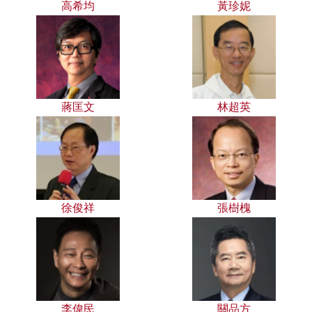
高希均
黃珍妮
蔣匡文
林超英
徐俊祥
張樹槐
李偉民
關品方