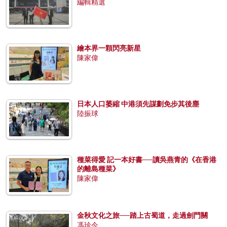
編輯精選
繪本界一顆閃亮新星
陳家偉
日本人口萎縮 中港須先謀劃免步其後塵
陸振球
種菜得愛 記一本好書──讀吳燕青的《在香港
的離島種菜》
陳家偉
金秋文化之旅──踏上古蜀道，走過劍門關
馮珍今