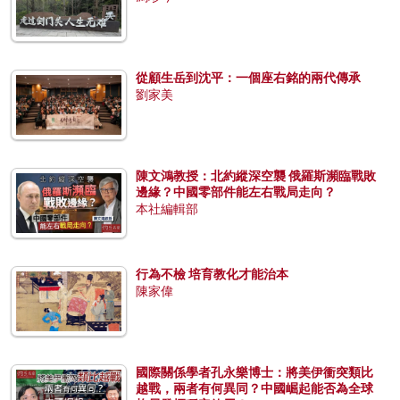
從顧生岳到沈平：一個座右銘的兩代傳承
劉家美
陳文鴻教授：北約縱深空襲 俄羅斯瀕臨戰敗
邊緣？中國零部件能左右戰局走向？
本社編輯部
行為不檢 培育教化才能治本
陳家偉
國際關係學者孔永樂博士：將美伊衝突類比
越戰，兩者有何異同？中國崛起能否為全球