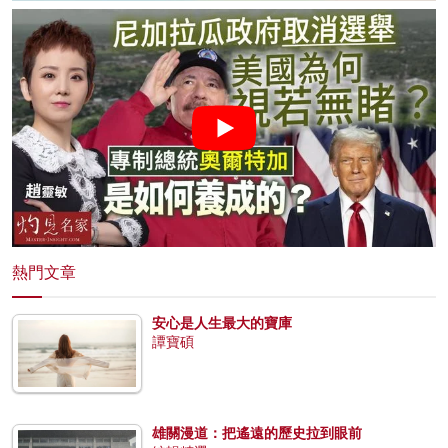
熱門文章
安心是人生最大的寶庫
譚寶碩
雄關漫道：把遙遠的歷史拉到眼前