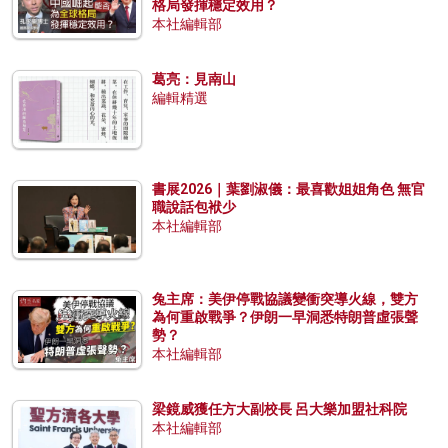
格局發揮穩定效用？
本社編輯部
葛亮：見南山
編輯精選
書展2026｜葉劉淑儀：最喜歡姐姐角色 無官
職說話包袱少
本社編輯部
兔主席：美伊停戰協議變衝突導火線，雙方
為何重啟戰爭？伊朗一早洞悉特朗普虛張聲
勢？
本社編輯部
梁鏡威獲任方大副校長 呂大樂加盟社科院
本社編輯部