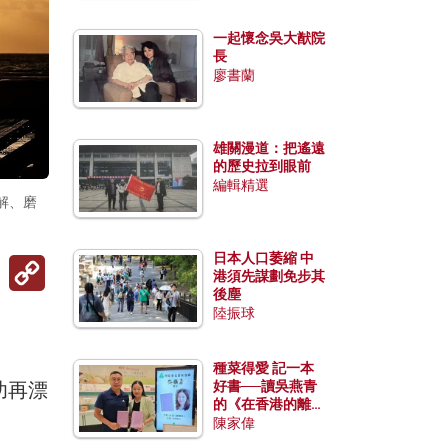
一起懷念吳大猷院
長
廖書蘭
雄關漫道：把遙遠
的歷史拉到眼前
編輯精選
解、磨
日本人口萎縮 中
Copy
港須先謀劃免步其
Link
後塵
陸振球
種菜得愛 記一本
好書──讀吳燕青
功再漂
的《在香港的離島
種菜》
陳家偉