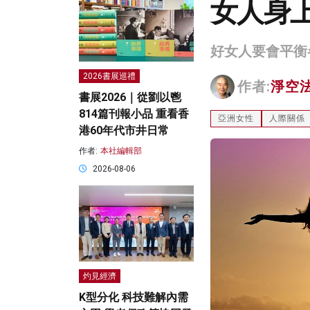
女人身
好女人要會平衡
2026書展巡禮
作者:
淨空
書展2026｜從劉以鬯
814篇刊報小品 重看香
亞洲女性
人際關係
港60年代市井日常
作者:
本社編輯部
2026-08-06
灼見經濟
K型分化 科技難解內需