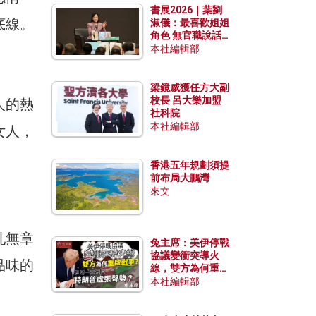
書展2026｜葉劉
底線。
淑儀：最喜歡姐姐
角色 無官職說話
包袱少
本社編輯部
梁鏡威獲任方大副
校長 呂大樂加盟
人的熱
社科院
本社編輯部
女人，
香港五年規劃須提
前布局大鵬灣
來文
亂無章
兔主席：美伊停戰
協議變衝突導火
品味的
線，雙方為何重啟
戰爭？伊朗一早洞
本社編輯部
悉特朗普虛張聲
勢？