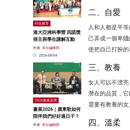
二、自愛
灼見教育
人和人都是平等
港大亞洲科學營 四諾獎
己弄成一個卑賤
得主與學生講解互動
作者:
本社編輯部
使把自己打扮的
2026-08-04
三、教養
女人可以不漂亮
潛在的品質，它
2026書展巡禮
需要有教養的女
書展2026｜廣東歌如何
陪伴我們好好過日子？
四、溫柔
作者:
本社編輯部