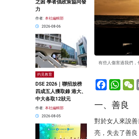
之困 學者倡政策協同發
力
作者:
本社編輯部
2026-08-06
有些人傷害過我們，
灼見教育
Facebook
WhatsA
W
DSE 2026｜聯招放榜
四成五人獲取錄 港大、
中大各取12狀元
一、善良
作者:
本社編輯部
2026-08-05
對於女人來說善
亮，失去了善良