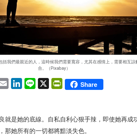
包括我們最親近的人，這時候我們需要寬容，尤其在感情上，需要相互諒
合。（Pixabay）
pp
eChat
Email
LinkedIn
Line
X
PrintFriendly
Share
良就是她的底線。自私自利心狠手辣，即使她再成
，那她所有的一切都將黯淡失色。