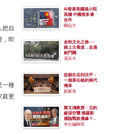
AI發展美國搞小院
高牆 中國推多邊
合作
關品方
人把自
愛，即
金秋文化之旅──
踏上古蜀道，走過
劍門關
馮珍今
從顧生岳到沈平：
一個座右銘的兩代
是一種
傳承
劉家美
家庭更
陳文鴻教授：北約
縱深空襲 俄羅斯
瀕臨戰敗邊緣？中
國零部件能左右戰
本社編輯部
局走向？