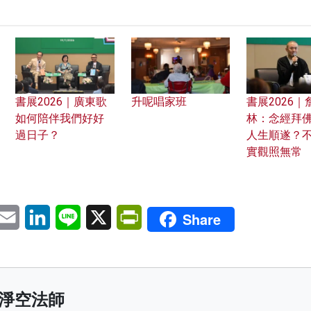
書展2026｜廣東歌
升呢唱家班
書展2026｜
如何陪伴我們好好
林：念經拜
過日子？
人生順遂？
實觀照無常
pp
eChat
Email
LinkedIn
Line
X
PrintFriendly
Share
淨空法師