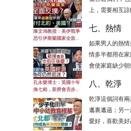
文之美？ 日常寫作如何
應用？
上，需要相互諒
七、熱情
陳文鴻教授：美伊戰爭
恐引伊斯蘭國家全面反
如果男人的熱情
撲？ 俄羅斯欲聯合伊朗
對付北約美國？
情多半都用在家
會使家庭缺少朝
八、乾淨
孔永樂博士：英國十年
換七相，新揆會否步前
任後塵？脫歐後英國經
乾淨這個詞有兩
濟為何仍然低迷？
邋裏邋遢；另一
愛好，喜歡美好