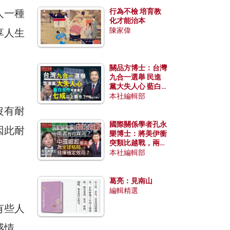
行為不檢 培育教
人一種
化才能治本
陳家偉
享人生
關品方博士：台灣
九合一選舉 民進
黨大失人心 藍白
合作有望拿下七成
本社編輯部
以上縣市？
沒有耐
國際關係學者孔永
因此耐
樂博士：將美伊衝
突類比越戰，兩者
有何異同？中國崛
本社編輯部
起能否為全球格局
發揮穩定效用？
葛亮：見南山
編輯精選
有些人
感情