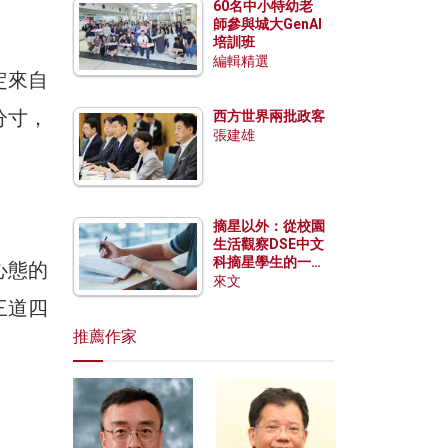
60名中小特幼老
師參與城大GenAI
培訓班
編輯精選
定來自
分寸，
西方世界兩批政客
張建雄
摘星以外：從校園
生活觀察DSE中文
科摘星學生的一點
心態的
特質
來文
三道四
推薦作家