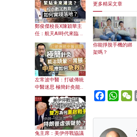
更多精采文章
鄭俊傑校長X陳穎華主
任：航天AI時代來臨 學
校如何緊貼未來潮流？
你能掙脫手機的綁
校內數字教育如何實踐
架嗎？
落地？
左常波中醫：打破傳統
中醫迷思 極簡針灸能治
Facebook
WhatsA
W
頭暈、胃脹？中風應如
何急救？
兔主席：美伊停戰協議