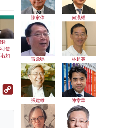
陳家偉
何漢權
詹朗
佛可使
不若如
雷鼎鳴
林超英
Copy
Link
張建雄
陳章華