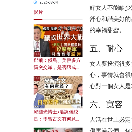
2026-08-04
好女人不能缺少
影片
舒心和諧美好的
的幸福甜蜜。
五、耐心
鄧飛：俄烏、美伊多方
女人要扮演很多
衝突交織，是否釀成世
心，事情就會很
界大戰？ 伊朗甘冒政權
風險攻擊美軍，背後有
心對一個女人是
何盤算？
六、寬容
邱國光博士x潘詠儀校
長：學習古文有何意
人活在世上必定
義？ 粵語怎樣傳承文言
傷害過我們，包