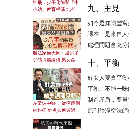
鄧飛：少子化衝擊「中
九、主見
小幼」教育根基 北都如
何成為解決問題關鍵？
如今是知識豐富
課本，是來自人
處理問題會充分
曆法家侯天同：遇到多
少感情姻緣債 男女命途
十、平衡
迥異？ 從八字能看透你
的七情六欲？
好女人要會平衡
平衡。不能一味
制造矛盾，要量
左常波中醫： 從痛症到
原刊於淨空法師
內科病 針灸如何透過解
筋結 精準調理身體？