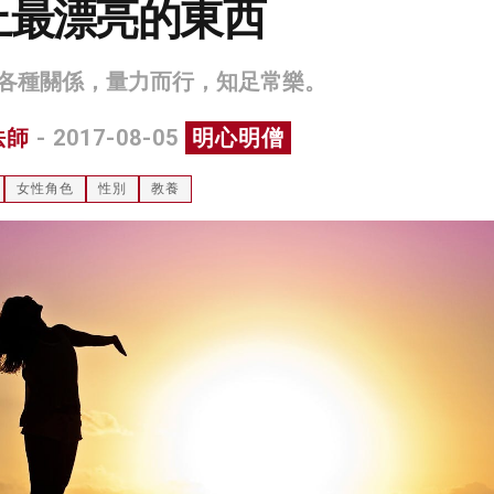
上最漂亮的東西
各種關係，量力而行，知足常樂。
法師
- 2017-08-05
明心明僧
女性角色
性別
教養