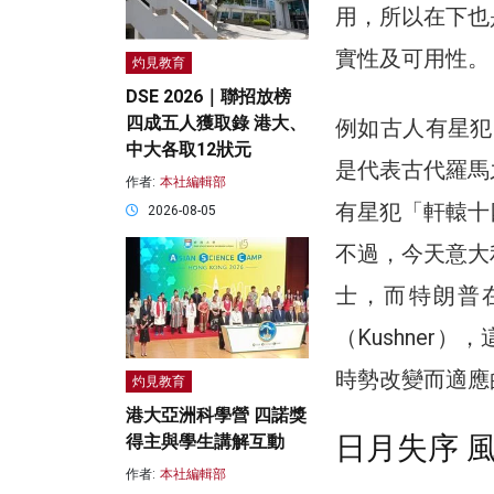
用，所以在下也
實性及可用性。
灼見教育
DSE 2026｜聯招放榜
四成五人獲取錄 港大、
例如古人有星犯
中大各取12狀元
是代表古代羅馬
作者:
本社編輯部
有星犯「軒轅十
2026-08-05
不過，今天意大
士，而特朗普
（Kushne
時勢改變而適應
灼見教育
港大亞洲科學營 四諾獎
日月失序 
得主與學生講解互動
作者:
本社編輯部