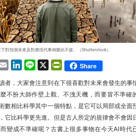
下對預測未來及對應現代事例樂此不疲。（Shutterstock）
pp
eChat
Email
LinkedIn
Line
X
PrintFriendly
Share
讀者，大家會注意到在下很喜歡對未來會發生的事
什麼不扮大師作壁上觀、不洩天機，而要冒不準確
術數相比科學其中一個特點，是它可以局部或全面
，它比科學更先進。但是古人所定的規律會不會因
而變成不準確呢？古書上很多事物在今天AI時代