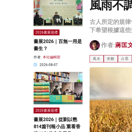
風雨不
古人所定的規律
下希望根據這些
2026書展巡禮
書展2026｜百無一用是
作者:
蔣匡
書生？
作者:
本社編輯部
風水
術數
占星
2026-08-07
2026書展巡禮
書展2026｜從劉以鬯
814篇刊報小品 重看香