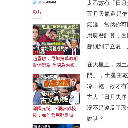
太乙數有「日月
2026-08-04
影片
五月天氣還是乍
氣溫。當然你可
用農曆計算，因
節則到了立夏，
趙靈敏：尼加拉瓜政府
在天星上，因土
取消選舉 美國為何視若
無睹？ 專制總統奧爾特
門」，土星主
加是如何養成的？
冷、乾，故才有
古人「日月失序
況不是違反了環
邱國光博士x潘詠儀校
長：如何善用動畫遊戲
說嗎？
提升學習古文動機？