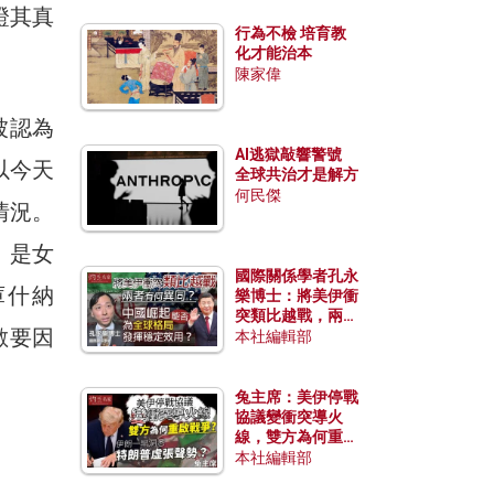
證其真
行為不檢 培育教
化才能治本
陳家偉
被認為
AI逃獄敲響警號
以今天
全球共治才是解方
何民傑
情況。
）是女
國際關係學者孔永
庫什納
樂博士：將美伊衝
突類比越戰，兩者
數要因
有何異同？中國崛
本社編輯部
起能否為全球格局
發揮穩定效用？
兔主席：美伊停戰
協議變衝突導火
線，雙方為何重啟
戰爭？伊朗一早洞
本社編輯部
悉特朗普虛張聲