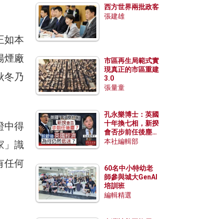
西方世界兩批政客
張建雄
正如本
陽煙廠
市區再生局範式實
現真正的市區重建
秋冬乃
3.0
張量童
孔永樂博士：英國
十年換七相，新揆
證中得
會否步前任後塵？
脫歐後英國經濟為
本社編輯部
家」識
何仍然低迷？
有任何
60名中小特幼老
師參與城大GenAI
培訓班
編輯精選