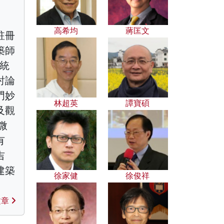
高希均
蔣匡文
註冊
築師
傳統
討論
門妙
林超英
譚寶碩
及觀
微
有
吉
建築
徐家健
徐俊祥
文章