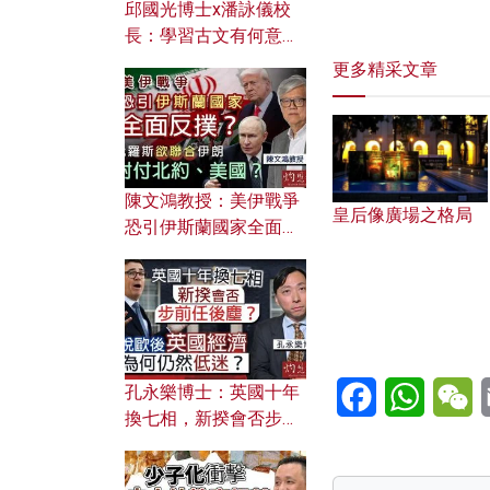
邱國光博士x潘詠儀校
長：學習古文有何意
義？ 粵語怎樣傳承文言
更多精采文章
文之美？ 日常寫作如何
應用？
陳文鴻教授：美伊戰爭
皇后像廣場之格局
恐引伊斯蘭國家全面反
撲？ 俄羅斯欲聯合伊朗
對付北約美國？
Facebook
WhatsA
W
孔永樂博士：英國十年
換七相，新揆會否步前
任後塵？脫歐後英國經
濟為何仍然低迷？