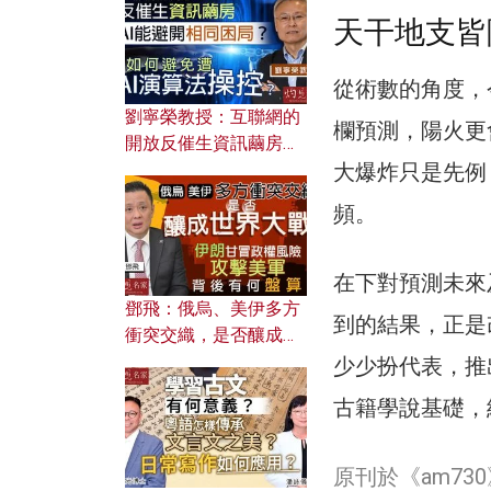
天干地支皆
從術數的角度，
劉寧榮教授：互聯網的
欄預測，陽火更
開放反催生資訊繭房，
大爆炸只是先例
AI能避開相同困局？如
何避免遭AI演算法操
頻。
控？
在下對預測未來
鄧飛：俄烏、美伊多方
到的結果，正是
衝突交織，是否釀成世
界大戰？ 伊朗甘冒政權
少少扮代表，推
風險攻擊美軍，背後有
古籍學說基礎，
何盤算？
原刊於《am7