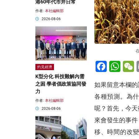
港60年代市井日常
作者:
本社編輯部
2026-08-06
在
Facebook
WhatsA
W
灼見經濟
K型分化 科技難解內需
如果留意本欄的
之困 學者倡政策協同發
力
各種預測。為
作者:
本社編輯部
呢？首先，今天
2026-08-06
來會發生的事件
移、時間的改變