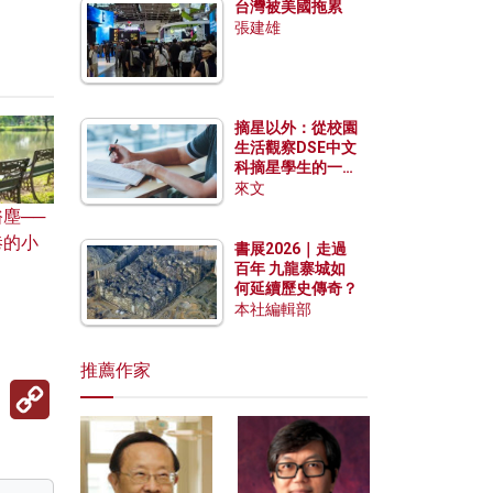
台灣被美國拖累
張建雄
摘星以外：從校園
生活觀察DSE中文
科摘星學生的一點
特質
來文
塵──
巷的小
書展2026｜走過
百年 九龍寨城如
何延續歷史傳奇？
本社編輯部
推薦作家
Copy
Link