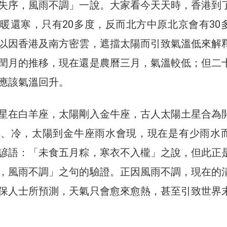
失序，風雨不調」一說。大家看今天天時，香港到
暖還寒，只有20多度，反而北方中原北京會有30
以因香港及南方密雲，遮擋太陽而引致氣溫低來解
閏月的推移，現在還是農曆三月，氣溫較低；但二
應該氣溫回升。
星在白羊座，太陽剛入金牛座，古人太陽土星合為
乾、冷，太陽到金牛座雨水會現，現在是有少雨水
諺語：「未食五月粽，寒衣不入櫳」之說，但此正
，風雨不調」之句的驗證。正因風雨不調，現在的
保人士所預測，天氣只會愈來愈熱，甚至引致世界