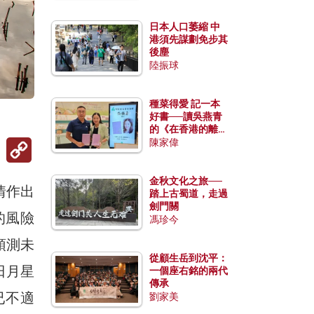
日本人口萎縮 中
港須先謀劃免步其
後塵
陸振球
種菜得愛 記一本
好書──讀吳燕青
的《在香港的離島
Copy
種菜》
陳家偉
Link
金秋文化之旅──
情作出
踏上古蜀道，走過
劍門關
的風險
馮珍今
預測未
從顧生岳到沈平：
日月星
一個座右銘的兩代
傳承
已不適
劉家美