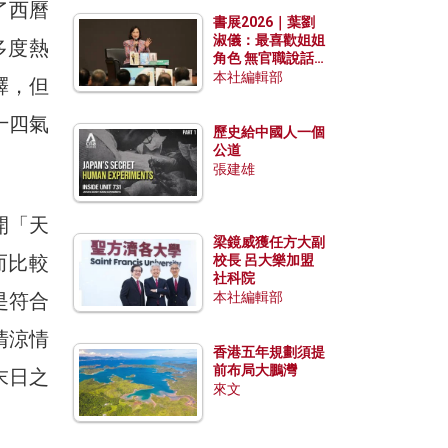
勢？
了西曆
書展2026｜葉劉
淑儀：最喜歡姐姐
多度熱
角色 無官職說話
包袱少
本社編輯部
釋，但
十四氣
歷史給中國人一個
公道
張建雄
開「天
梁鏡威獲任方大副
而比較
校長 呂大樂加盟
社科院
是符合
本社編輯部
清涼情
香港五年規劃須提
前布局大鵬灣
末日之
來文