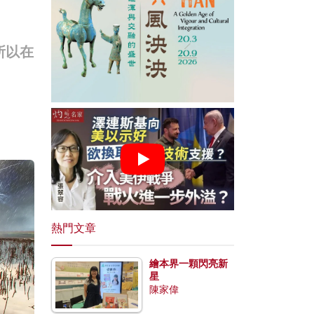
所以在
熱門文章
繪本界一顆閃亮新
星
陳家偉