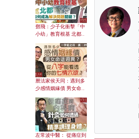
鄧飛：少子化衝擊「中
小幼」教育根基 北都如
何成為解決問題關鍵？
曆法家侯天同：遇到多
少感情姻緣債 男女命途
迥異？ 從八字能看透你
的七情六欲？
左常波中醫： 從痛症到