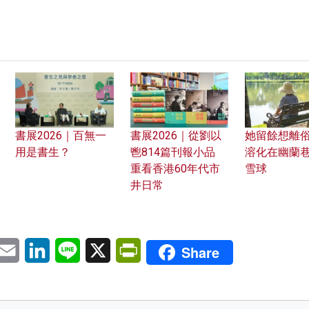
書展2026｜百無一
書展2026｜從劉以
她留餘想離俗
用是書生？
鬯814篇刊報小品
溶化在幽蘭
重看香港60年代市
雪球
井日常
pp
eChat
Email
LinkedIn
Line
X
PrintFriendly
Share