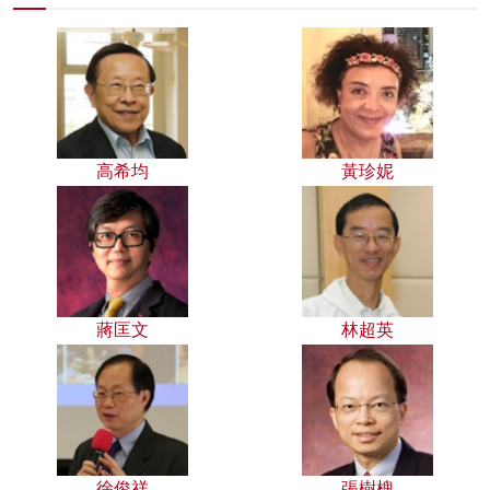
高希均
黃珍妮
蔣匡文
林超英
徐俊祥
張樹槐