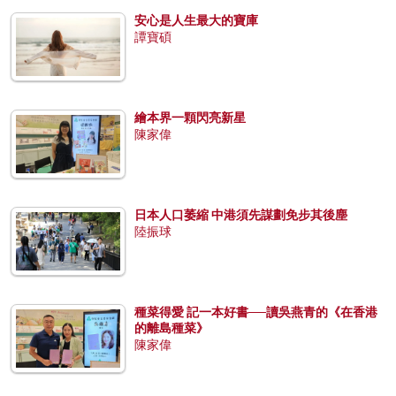
安心是人生最大的寶庫
譚寶碩
繪本界一顆閃亮新星
陳家偉
日本人口萎縮 中港須先謀劃免步其後塵
陸振球
種菜得愛 記一本好書──讀吳燕青的《在香港
的離島種菜》
陳家偉