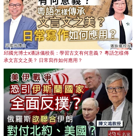
邱國光博士x潘詠儀校長：學習古文有何意義？ 粵語怎樣傳
承文言文之美？ 日常寫作如何應用？