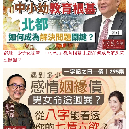
鄧飛：少子化衝擊「中小幼」教育根基 北都如何成為解決問
題關鍵？