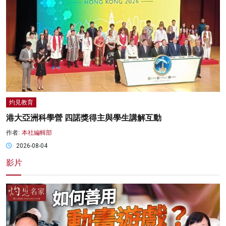
灼見教育
港大亞洲科學營 四諾獎得主與學生講解互動
作者:
本社編輯部
2026-08-04
影片