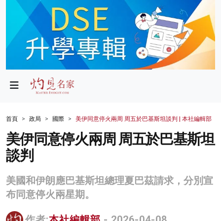
政局
教育
文化
財經
首頁
政局
國際
美伊同意停火兩周 周五於巴基斯坦談判 | 本社編輯部
生活
美伊同意停火兩周 周五於巴基斯坦
談判
健康
商業
美國和伊朗應巴基斯坦總理夏巴茲請求，分別宣
布同意停火兩星期。
科技
影片
作者:
本社編輯部
- 2026-04-08