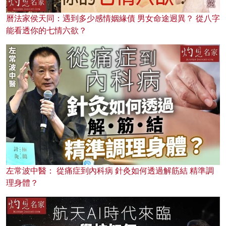
曆法家侯天同：遇到多少感情姻緣債 男女命途迥異？ 從八字
能看透你的七情六欲？
左常波中醫： 從痛症到內科病 針灸如何透過解筋結 精準調
理身體？