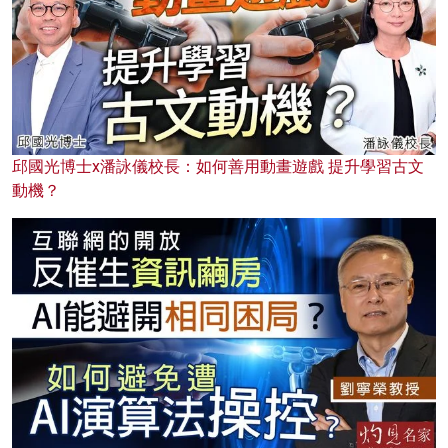
邱國光博士x潘詠儀校長：如何善用動畫遊戲 提升學習古文
動機？