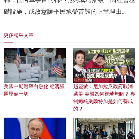
礎設施，或故意讓平民承受苦難的正當理由。
更多精采文章
美國中期選舉白熱化 經濟議
趙靈敏：尼加拉瓜政府取消
題壓倒一切
選舉 美國為何視若無睹？ 專
制總統奧爾特加是如何養成
的？