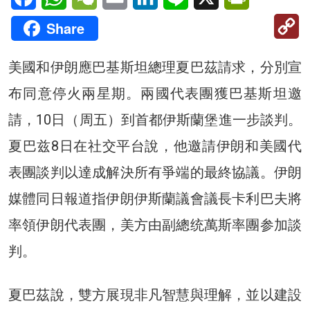
C
Share
Li
美國和伊朗應巴基斯坦總理夏巴茲請求，分別宣
布同意停火兩星期。兩國代表團獲巴基斯坦邀
請，10日（周五）到首都伊斯蘭堡進一步談判。
夏巴兹8日在社交平台說，他邀請伊朗和美國代
表團談判以達成解決所有爭端的最終協議。伊朗
媒體同日報道指伊朗伊斯蘭議會議長卡利巴夫將
率領伊朗代表團，美方由副總统萬斯率團参加談
判。
夏巴茲說，雙方展現非凡智慧與理解，並以建設