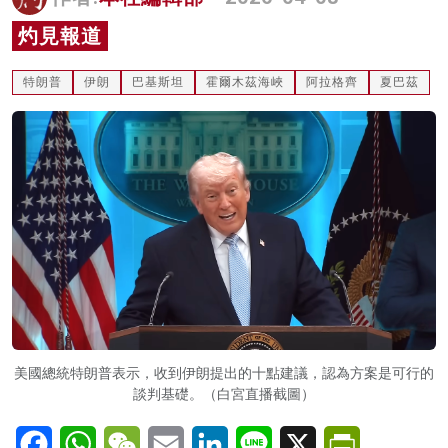
名家榜
灼見報道
灼見活動
特朗普
伊朗
巴基斯坦
霍爾木茲海峽
阿拉格齊
夏巴茲
關於我們
美國總統特朗普表示，收到伊朗提出的十點建議，認為方案是可行的
談判基礎。（白宮直播截圖）
Facebook
WhatsApp
WeChat
Email
LinkedIn
Line
X
PrintFriendl