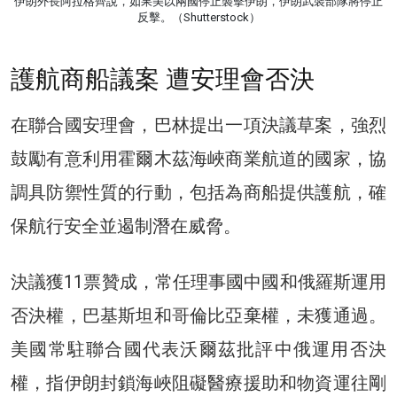
伊朗外長阿拉格齊說，如果美以兩國停止襲擊伊朗，伊朗武裝部隊將停止
反擊。（Shutterstock）
護航商船議案 遭安理會否決
在聯合國安理會，巴林提出一項決議草案，強烈
鼓勵有意利用霍爾木茲海峽商業航道的國家，協
調具防禦性質的行動，包括為商船提供護航，確
保航行安全並遏制潛在威脅。
決議獲11票贊成，常任理事國中國和俄羅斯運用
否決權，巴基斯坦和哥倫比亞棄權，未獲通過。
美國常駐聯合國代表沃爾茲批評中俄運用否決
權，指伊朗封鎖海峽阻礙醫療援助和物資運往剛