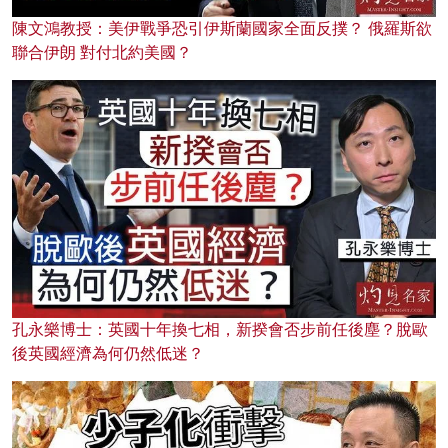
陳文鴻教授：美伊戰爭恐引伊斯蘭國家全面反撲？ 俄羅斯欲
聯合伊朗 對付北約美國？
孔永樂博士：英國十年換七相，新揆會否步前任後塵？脫歐
後英國經濟為何仍然低迷？