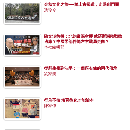
金秋文化之旅──踏上古蜀道，走過劍門關
馮珍今
陳文鴻教授：北約縱深空襲 俄羅斯瀕臨戰敗
邊緣？中國零部件能左右戰局走向？
本社編輯部
從顧生岳到沈平：一個座右銘的兩代傳承
劉家美
行為不檢 培育教化才能治本
陳家偉