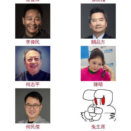
李偉民
關品方
何志平
陳晴
何民傑
兔主席