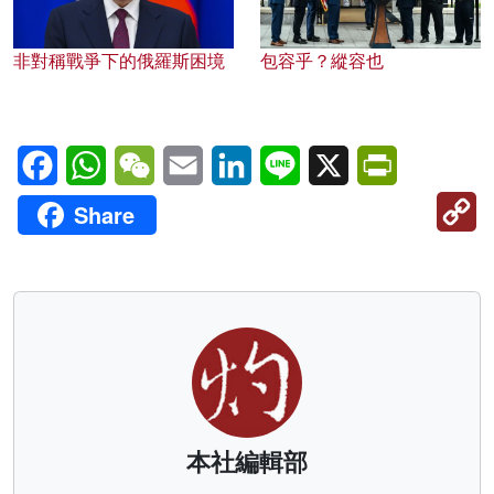
非對稱戰爭下的俄羅斯困境
包容乎？縱容也
Facebook
WhatsApp
WeChat
Email
LinkedIn
Line
X
PrintFriendl
C
Share
Li
本社編輯部