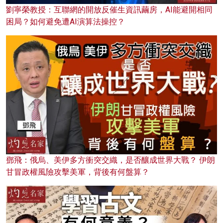
劉寧榮教授：互聯網的開放反催生資訊繭房，AI能避開相同
困局？如何避免遭AI演算法操控？
鄧飛：俄烏、美伊多方衝突交織，是否釀成世界大戰？ 伊朗
甘冒政權風險攻擊美軍，背後有何盤算？