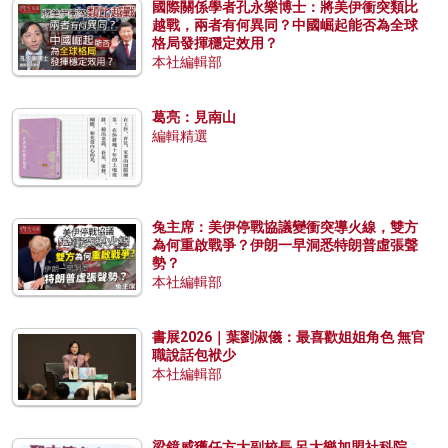
國際關係學者孔永樂博士：將美伊衝突類比
越戰，兩者有何異同？中國崛起能否為全球
格局發揮穩定效用？
本社編輯部
葛亮：見南山
編輯精選
兔主席：美伊停戰協議變衝突導火線，雙方
為何重啟戰爭？伊朗一早洞悉特朗普虛張聲
勢？
本社編輯部
書展2026｜葉劉淑儀：最喜歡姐姐角色 無官
職說話包袱少
本社編輯部
梁鏡威獲任方大副校長 呂大樂加盟社科院